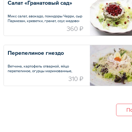
Салат «Гранатовый сад»
Микс салат, авокадо, помидоры Черри, сыр
Пармезан, креветки, гранат, соус медово-
горчичный
360 ₽
Вес — 250 г
Перепелиное гнездо
Ветчина, картофель отварной, яйцо
перепелиное, огурцы маринованные,
«Пармезан», заправка соус «Провансаль»
310 ₽
Вес — 200 г
По