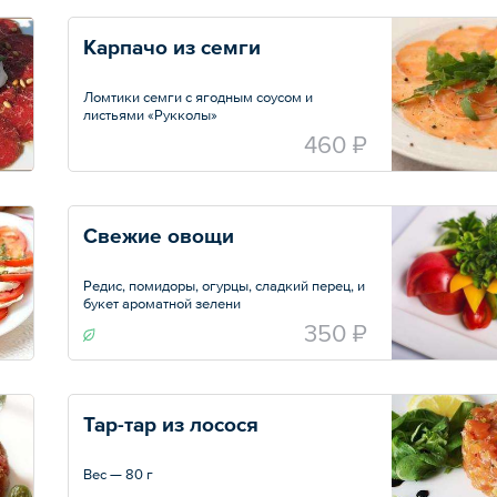
Карпачо из семги
Ломтики семги с ягодным соусом и
листьями «Рукколы»
Вес — 100 г
460 ₽
Свежие овощи
Редис, помидоры, огурцы, сладкий перец, и
букет ароматной зелени
Вес — 250 г
350 ₽
Тар-тар из лосося
Вес — 80 г