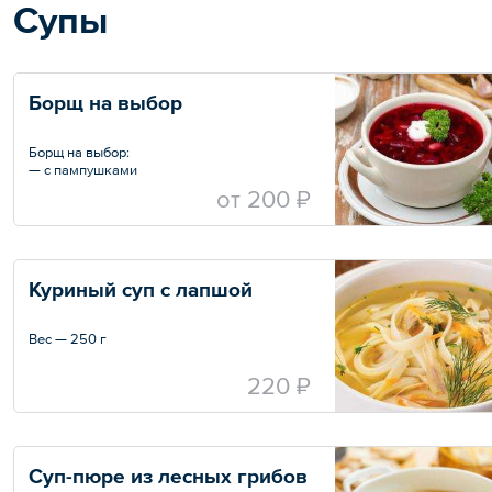
Супы
Борщ на выбор
Борщ на выбор:
— с пампушками
— с пампушками и говядиной
oт
200 ₽
Вес — 250 г
Куриный суп с лапшой
Вес — 250 г
220 ₽
Суп-пюре из лесных грибов