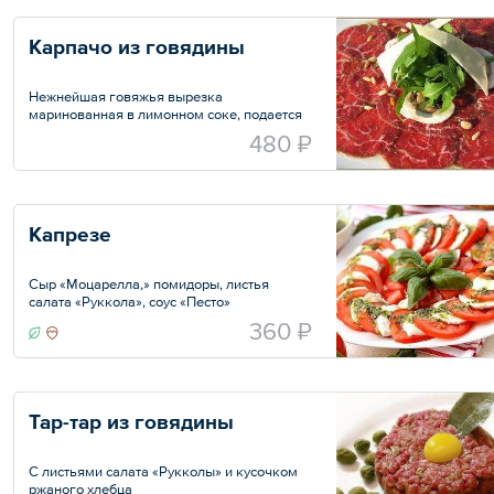
Карпачо из говядины
Нежнейшая говяжья вырезка
маринованная в лимонном соке, подается
с листьями салата «Руккола», лимоном и
480 ₽
сыром «Пармезан»
Вес — 70/10/20 г
Капрезе
Сыр «Моцарелла,» помидоры, листья
салата «Руккола», соус «Песто»
Вес — 200 г
360 ₽
Тар-тар из говядины
С листьями салата «Рукколы» и кусочком
ржаного хлебца