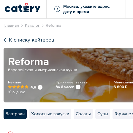
Москва, укажите адрес,
!
дату и время
Главная
Каталог
Reforma
К списку кейтеров
Reforma
Европейская и американская кухня
Рейтинг
Принимает заказы
Минимальн
За 6 часов
3 800 ₽
4,8
10 оценок
Завтраки
Холодные закуски
Салаты
Супы
Горячие 