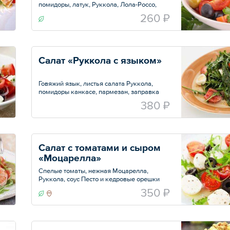
помидоры, латук, Руккола, Лола-Россо,
кукурузные зерна, оливковое масло
260 ₽
Вес — 250 г
Салат «Руккола с языком»
Говяжий язык, листья салата Руккола,
помидоры канкасе, пармезан, заправка
соус провансаль с добавлением чеснока
380 ₽
Вес — 200 г
Салат с томатами и сыром 
«Моцарелла»
Спелые томаты, нежная Моцарелла,
Руккола, соус Песто и кедровые орешки
Вес — 180 г
350 ₽