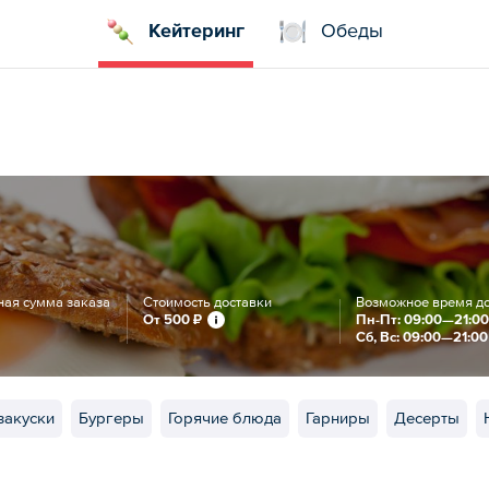
Кейтеринг
Обеды
ая сумма заказа
Стоимость доставки
Возможное время д
От
500 ₽
Пн-Пт: 09:00—21:0
Сб, Вс: 09:00—21:00
закуски
Бургеры
Горячие блюда
Гарниры
Десерты