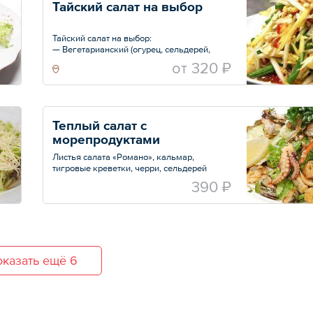
Тайский салат на выбор
Тайский салат на выбор:
— Вегетарианский (огурец, сельдерей,
груша, сладкий перец, кинза, арахис) —
oт
320 ₽
240 г
— С говядиной (Огурец, сельдерей, свеже
обжаренные кусочки говяжьей вырезки,
груша, сладкий перец, кинза, арахис) —
270 г
Теплый салат с 
морепродуктами
Листья салата «Романо», кальмар,
тигровые креветки, черри, сельдерей
Вес — 200 г
390 ₽
казать ещё 6