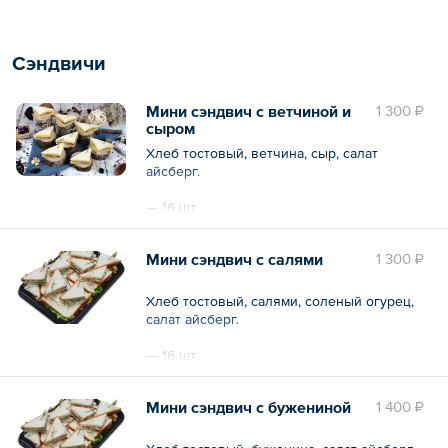
15 шт.
Сэндвичи
Общий вес – 750 г
Мини сэндвич с ветчиной и
1 300 ₽
сыром
Хлеб тостовый, ветчина, сыр, салат
айсберг.
— 16 шт.
Общий вес – 0.8 кг
Мини сэндвич с салями
1 300 ₽
Хлеб тостовый, салями, соленый огурец,
салат айсберг.
— 16 шт.
Мини сэндвич с бужениной
1 400 ₽
Общий вес – 0.8 кг