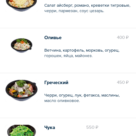
Салат айсберг, романо, креветки тигровые,
черри, пармезан, соус цезарь.
Общий вес – 250 г
Оливье
400 ₽
Ветчина, картофель, морковь, огурец,
горошек, яйца, майонез.
Общий вес – 250 г
Греческий
450 ₽
Черри, огурец, лук, фетакса, маслины,
масло оливковое.
Общий вес – 250 г
Чука
550 ₽