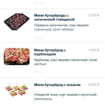
15 шт.
Общий вес – 750 г
Мини бутерброды с
1 500 ₽
запеченной говядиной
Говядина запеченная, соус медово-
горчичный, салат айсберг.
15 шт.
Общий вес – 750 г
Мини бутерброд с
1 300 ₽
карбонадом
Карбонад, соус медово-горчичный, салат
айсберг.
15 шт.
Общий вес – 750 г
Мини бутерброд с языком
1 600 ₽
Отварной язык, соус медово-горчичный,
корнишоны.