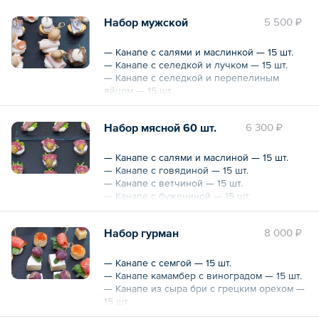
Набор мужской
5 500 ₽
— Канапе с салями и маслинкой — 15 шт.
— Канапе с селедкой и лучком — 15 шт.
— Канапе с селедкой и перепелиным
яйцом — 15 шт.
— Канапе с карбонадом — 15 шт.
Набор мясной 60 шт.
6 300 ₽
60 шт.
Общий вес – 1.5 кг
— Канапе с салями и маслиной — 15 шт.
— Канапе с говядиной — 15 шт.
— Канапе с ветчиной — 15 шт.
— Канапе с бужениной — 15 шт.
60 шт.
Набор гурман
8 000 ₽
Общий вес – 1.5 кг
— Канапе с семгой — 15 шт.
— Канапе камамбер с виноградом — 15 шт.
— Канапе из сыра бри с грецким орехом —
15 шт.
— Канапе с угрем — 15 шт.