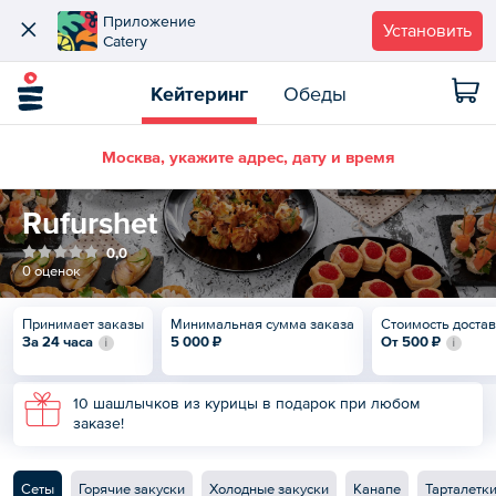
Приложение
Установить
Catery
Кейтеринг
Обеды
Москва, укажите адрес, дату и время
Rufurshet
0,0
0 оценок
Принимает заказы
Минимальная сумма заказа
Стоимость доста
За 24 часа
5 000 ₽
От
500 ₽
10 шашлычков из курицы в подарок при любом
заказе!
Сеты
Горячие закуски
Холодные закуски
Канапе
Тарталетк