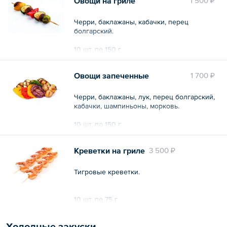
Овощи на гриле
1 500 ₽
Черри, баклажаны, кабачки, перец
болгарский.
10 шт. по 150 г
Общий вес – 1.5 кг
Овощи запеченные
1 700 ₽
Черри, баклажаны, лук, перец болгарский,
кабачки, шампиньоны, морковь.
10 шт. по 150 г
Общий вес – 1.5 кг
Креветки на гриле
3 500 ₽
Тигровые креветки.
10 шт. по 75 г
Общий вес – 750 г
Холодные закуски