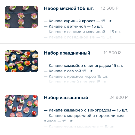
— Канапе с красной икрой — 15 шт.
Набор мясной 105 шт.
12 500 ₽
75 шт.
— Канапе куриный крокет — 15 шт.
Общий вес – 1875 г
— Канапе с ветчиной — 15 шт.
— Канапе с салями и маслиной —15 шт.
— Канапе с говядиной в/к — 15 шт.
— Канапе с бужениной — 15 шт.
— Канапе с карбонадом —15 шт.
Набор праздничный
14 500 ₽
— Канапе с беконом — 15 шт.
105 шт.
— Канапе камамбер с виноградом 15 шт.
— Канапе с семгой 15 шт.
Общий вес – 2625 г
— Канапе с красной икрой 15 шт.
— Канапе с икрой палтуса 15 шт.
— Канапе с креветкой 15 шт.
— Канапе фруктовое 15 шт.
Набор изысканный
24 900 ₽
— Профитроли с тунцом 15 шт.
— Профитроли с ветчиной 15 шт.
— Профитроли с индейкой 15 шт.
— Канапе камамбер с виноградом — 15 шт.
— Тарталетка с креветками 15 шт.
— Канапе с моцареллой и перепелиным
— Тарталетка с оливье 15 шт.
яйцом — 15 шт.
— Тарталетка с крабовым салатом 15 шт.
— Канапе черри моцарелла — 15 шт.
— Канапе с говядиной — 15 шт.