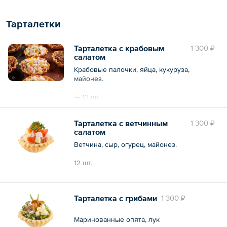
Тарталетки
Тарталетка с крабовым
1 300 ₽
салатом
Крабовые палочки, яйца, кукуруза,
майонез.
— 12 шт.
Тарталетка с ветчинным
1 300 ₽
Общий вес – 720 г
салатом
Ветчина, сыр, огурец, майонез.
12 шт.
Общий вес – 720 г
Тарталетка с грибами
1 300 ₽
Маринованные опята, лук