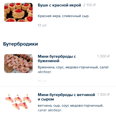
Буше с красной икрой
2 100 ₽
Красная икра, сливочный сыр.
12 шт.
Общий вес – 240 г
Бутербродики
Мини бутерброды с
1 300 ₽
бужениной
Буженина, соус, медово-горчичный, салат
айсберг.
15 шт.
Общий вес – 750 г
Мини бутерброды с ветчиной
1 300 ₽
и сыром
ветчина, сыр, соус медово-горчичный,
салат айсберг.