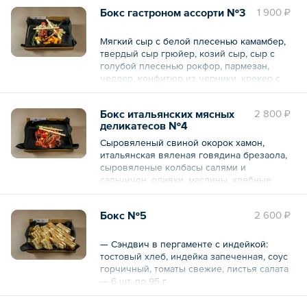
малосольная, картофель, свекла, морковь,
Бокс гастроном ассорти №3
1 900 ₽
яйцо, соус «Майонез» — 6 шт. по 55 г
Общий вес – 660 г
Мягкий сыр с белой плесенью камамбер,
твердый сыр грюйер, козий сыр, сыр с
голубой плесенью рокфор, пармезан,
чеддер, конфитюр из черники, крекер с
семечками, орехи, ягоды.
Бокс итальянских мясных
2 800 ₽
Общий вес – 320 г
деликатесов №4
Сыровяленый свиной окорок хамон,
итальянская вяленая говядина брезаола,
сыровяленые колбасы салями и
сальчичон, оливки, маслины, хлебные
палочки гриссини.
Бокс №5
2 600 ₽
Общий вес – 300 г
— Сэндвич в пергаменте с индейкой:
тостовый хлеб, индейка запеченная, соус
горчичный, томаты свежие, листья салата
— 6 шт. по 95 г
— Клаб-сэндвич с куриным филе, беконом,
яйцом и овощами на тостовом хлебе: хлеб