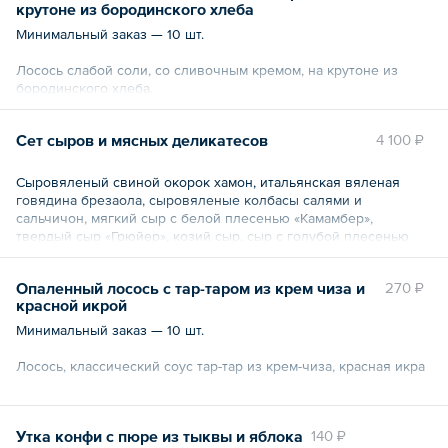
крутоне из бородинского хлеба
Минимальный заказ — 10 шт.
Лосось слабой соли, со сливочным кремом, на крутоне из
бородинского хлеба.
Общий вес – 25 г
Сет сыров и мясных деликатесов
4 100 ₽
Сыровяленый свиной окорок хамон, итальянская вяленая
говядина брезаола, сыровяленые колбасы салями и
сальчичон, мягкий сыр с белой плесенью «Камамбер»,
твердый сыр «Грюйер», козий сыр, сыр с голубой плесенью
«Рокфор», пармезан, чеддер, конфитюр из черники, крекер с
семечками, орехи, ягоды, оливки, маслины, хлебные палочки
Опаленный лосось с тар-таром из крем чиза и
270 ₽
гриссини.
красной икрой
Общий вес – 480 г
Минимальный заказ — 10 шт.
Лосось, классический соус тар-тар из крем-чиза, красная икра
Общий вес – 35 г
Утка конфи с пюре из тыквы и яблока
140 ₽