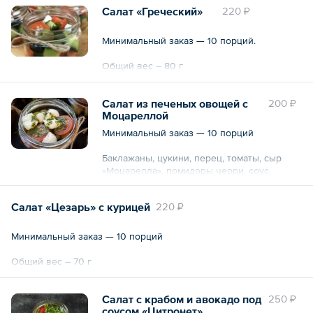
Салат «Греческий»
220 ₽
Минимальный заказ — 10 порций.
Общий вес – 80 г
Салат из печеных овощей с
200 ₽
Моцареллой
Минимальный заказ — 10 порций
Баклажаны, цукини, перец, томаты, сыр
«Моцарелла», помидоры черри, соус.
Общий вес – 80 г
Салат «Цезарь» с курицей
220 ₽
Минимальный заказ — 10 порций
Общий вес – 70 г
Салат с крабом и авокадо под
250 ₽
соусом «Цитронет»