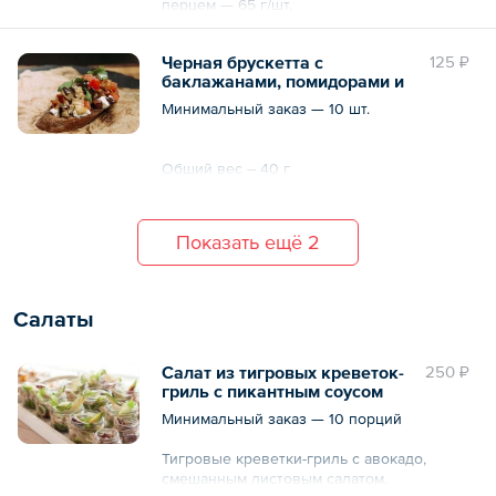
перцем — 65 г/шт.
— Черный мини-бургер с индейкой и
медового горчичным соусом — 65 г/шт.
Черная брускетта с
125 ₽
— Мини-бургер с куриным филе, овощами
баклажанами, помидорами и
и луком-конфи — 65 г/шт.
мягким сыром
Минимальный заказ — 10 шт.
Общий вес – 40 г
Показать ещё 2
Салаты
Салат из тигровых креветок-
250 ₽
гриль с пикантным соусом
Минимальный заказ — 10 порций
Тигровые креветки-гриль с авокадо,
смешанным листовым салатом,