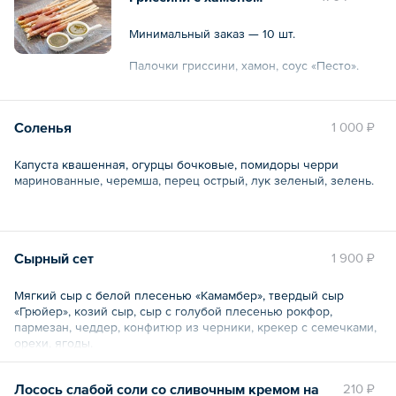
Минимальный заказ — 10 шт.
Палочки гриссини, хамон, соус «Песто».
Общий вес – 25 г
Соленья
1 000 ₽
Капуста квашенная, огурцы бочковые, помидоры черри
маринованные, черемша, перец острый, лук зеленый, зелень.
Общий вес – 0.6 кг
Сырный сет
1 900 ₽
Мягкий сыр с белой плесенью «Камамбер», твердый сыр
«Грюйер», козий сыр, сыр с голубой плесенью рокфор,
пармезан, чеддер, конфитюр из черники, крекер с семечками,
орехи, ягоды.
Общий вес – 320 г
Лосось слабой соли со сливочным кремом на
210 ₽