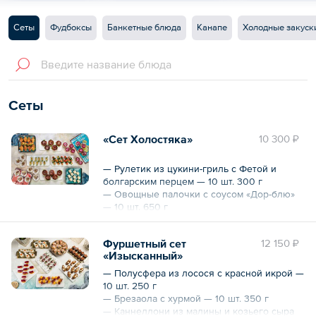
Сеты
Фудбоксы
Банкетные блюда
Канапе
Холодные закуск
Сеты
«Сет Холостяка»
10 300 ₽
— Рулетик из цукини-гриль с Фетой и
болгарским перцем — 10 шт. 300 г
— Овощные палочки с соусом «Дор-блю»
— 10 шт. 650 г
— Ролл в лаваше с куриным филе и
свежими овощами — 10 шт. 450 г
Фуршетный сет
12 150 ₽
— Бейгл с индейкой и горчичным соусом —
«Изысканный»
10 шт. 950 г
— Круассаны с балыком и салатом — 10 шт.
— Полусфера из лосося с красной икрой —
500 г
10 шт. 250 г
— Салат «Сельдь под шубой» — 10 порций
— Брезаола с хурмой — 10 шт. 350 г
1000 г
— Каннеллони из малины и козьего сыра