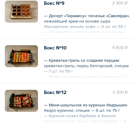
Бокс №9
2 400 ₽
соус «Дор-блю» — 6 шт. по 70 г
Общий вес – 720 г
— Десерт «Тирамису»: печенье «Савоярди»,
нежнейший крем на основе сыра
Маскарпоне, коньяк, кофе — 6 шт. по 55 г
— Панна-котта классическая с ягодным
соусом: сливки, ванильная палочка, соус
из свежих ягод — 6 шт. по 55 г
Бокс №10
4 900 ₽
Общий вес – 660 г
— Креветки-гриль со сладким перцем:
креветки-гриль, перец болгарский, специи
— 7 шт. по 55 г
— Мини-шашлычок из семги с цукини — 7
шт. по 70 г
Бокс №12
3 300 ₽
Общий вес – 875 г
— Мини-шашлычок из куриных бедрышек:
бедро куриное, специи — 6 шт. по 75 г
— Куриная ножка барбекю в беконе:
куриная голень, бекон, соус барбекю — 6
шт. по 115 г