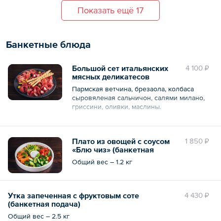
Общий вес – 1140 г
Показать ещё 17
Банкетные блюда
Большой сет итальянских
4 100 ₽
мясных деликатесов
(банкетная подача)
Пармская ветчина, брезаола, колбаса
сыровяленая сальчичон, салями милано,
гриссини, оливки, маслины.
Общий вес – 580 г
Плато из овощей с соусом
1 850 ₽
«Блю чиз» (банкетная
подача)
Общий вес – 1.2 кг
Утка запеченная с фруктовым соте
4 430 ₽
(банкетная подача)
Общий вес – 2.5 кг