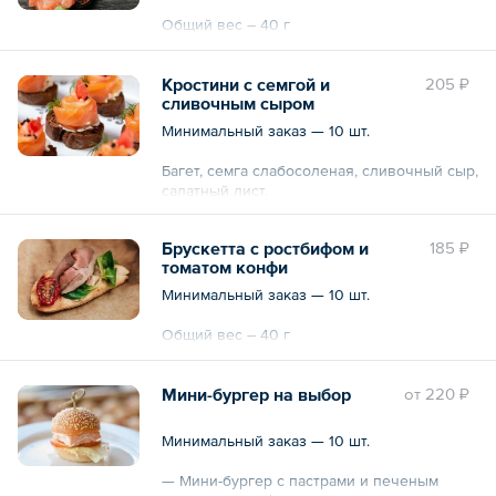
Общий вес – 40 г
Кростини с семгой и
205 ₽
сливочным сыром
Минимальный заказ — 10 шт.
Багет, семга слабосоленая, сливочный сыр,
салатный лист.
Брускетта с ростбифом и
185 ₽
томатом конфи
Общий вес – 35 г
Минимальный заказ — 10 шт.
Общий вес – 40 г
Мини-бургер на выбор
oт
220 ₽
Минимальный заказ — 10 шт.
— Мини-бургер с пастрами и печеным