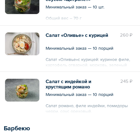
Минимальный заказ — 10 шт.
Общий вес – 70 г
Салат «Оливье» с курицей
260 ₽
Минимальный заказ — 10 порций
Салат «Оливье»с курицей: куриное филе,
картофель отварной, морковь, зеленый
горошек, яйцо, огурцы соленые, майонез.
Салат с индейкой и
245 ₽
Общий вес – 70 г
хрустящим романо
Минимальный заказ — 10 порций
Салат романо, филе индейки, помидоры
черри, соус ореховый.
Общий вес – 60 г
Барбекю