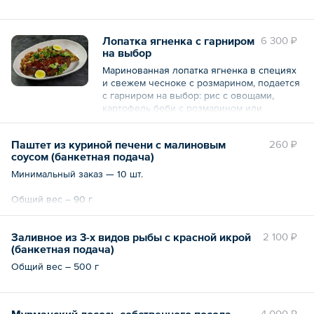
Лопатка ягненка с гарниром
6 300 ₽
на выбор
Маринованная лопатка ягненка в специях
и свежем чесноке с розмарином, подается
с гарниром на выбор: рис с овощами,
картофель беби с розмарином или
печеные овощи.
Паштет из куриной печени с малиновым
260 ₽
Общий вес – 1.9 кг
соусом (банкетная подача)
Минимальный заказ — 10 шт.
Общий вес – 90 г
Заливное из 3-х видов рыбы с красной икрой
2 100 ₽
(банкетная подача)
Общий вес – 500 г
Мурманский лосось собственного посола
4 000 ₽