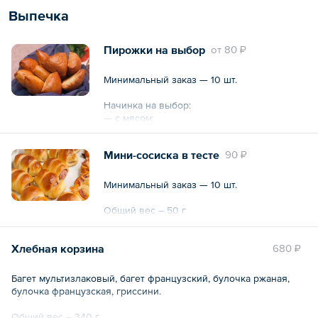
Выпечка
Пирожки на выбор
oт
80 ₽
Минимальный заказ — 10 шт.
Начинка на выбор:
— с мясом;
— с курицей и грибами;
— с капустой;
Мини-сосиска в тесте
90 ₽
— с яблоками и корицей.
Общий вес – 35 г
Минимальный заказ — 10 шт.
Общий вес – 50 г
Хлебная корзина
680 ₽
Багет мультизлаковый, багет французский, булочка ржаная,
булочка французская, гриссини.
Общий вес – 340 г