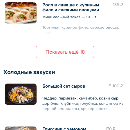
Ролл в лаваше с куриным
135 ₽
филе и свежими овощами
Минимальный заказ — 10 шт.
Тортилья, куриное филе, свежие овощи,
соус.
Общий вес – 45 г
Показать ещё 18
Холодные закуски
Большой сет сыров
5 100 ₽
Чеддер, пармезан, камамбер, козий сыр,
дор блю, клубника, голубика, конфитюр из
черной смородины, крекер, орехи.
Общий вес – 0.8 кг
Гриссини с хамоном
170 ₽