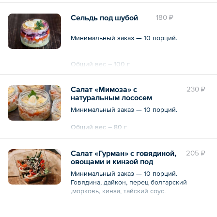
декорированный томатами черри,
лепестками сыра «Пармезан».
Сельдь под шубой
180 ₽
Общий вес – 70 г
Минимальный заказ — 10 порций.
Общий вес – 100 г
Салат «Мимоза» с
230 ₽
натуральным лососем
Минимальный заказ — 10 порций.
Общий вес – 80 г
Салат «Гурман» с говядиной,
205 ₽
овощами и кинзой под
тайским соусом
Минимальный заказ — 10 порций.
Говядина, дайкон, перец болгарский
,морковь, кинза, тайский соус.
Общий вес – 70 г