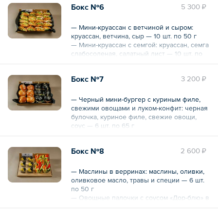
Бокс №6
5 300 ₽
тостовый, куриное филе, омлет, бекон,
свежие овощи, листовой салат, соус — 6
шт. по 65 г
— Мини-круассан с ветчиной и сыром:
круассан, ветчина, сыр — 10 шт. по 50 г
Общий вес – 960 г
— Мини-круассан с семгой: круассан, семга
слабосоленая, салатный лист — 10 шт. по
50 г
Бокс №7
3 200 ₽
Общий вес – 1 кг
— Черный мини-бургер с куриным филе,
свежими овощами и луком-конфит: черная
булочка, куриное филе, свежие овощи,
соус — 6 шт. по 65 г
— Мини-бургер с ростбифом: булочка
пшеничная, ростбиф, томат свежий, огурцы
Бокс №8
2 600 ₽
свежие, листья салата, соус грибной — 6
шт. по 65 г
— Маслины в верринах: маслины, оливки,
Общий вес – 780 г
оливковое масло, травы и специи — 6 шт.
по 50 г
— Овощные палочки с соусом «Дор-блю» в
верринах: ломтики овощей (перец
болгарский, огурец, морковь, сельдерей),