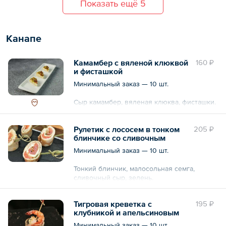
Показать ещё 5
Канапе
Камамбер с вяленой клюквой
160 ₽
и фисташкой
Минимальный заказ — 10 шт.
Сыр камамбер, вяленая клюква, фисташки.
Рулетик с лососем в тонком
205 ₽
блинчике со сливочным
сыром
Минимальный заказ — 10 шт.
Тонкий блинчик, малосольная семга,
сливочный сыр, зелень.
Общий вес – 25 г
Тигровая креветка с
195 ₽
клубникой и апельсиновым
гляссе
Минимальный заказ — 10 шт.