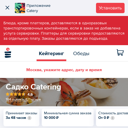
Приложение
Установить
Catery
Блюда, кроме платтеров, доставляются в одноразовых
транспортировочных контейнерах, если в заказ не добавлена
услуга сервировки. Платтеры для сервировки предоставляются
за отдельную плату. Заказы доставляются до подъезда.
Кейтеринг
Обеды
Москва, укажите адрес, дату и время
Садко Сatering
4,6
184 оценки
,
121 отзыв
Принимает заказы
Минимальная сумма заказа
Стоимость доста
За 48 часов
10 000 ₽
От
0 ₽