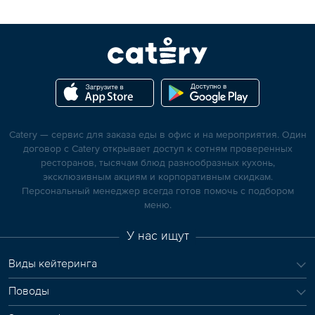
Catery — сервис для заказа еды в офис и на мероприятия. Один
договор с Catery открывает доступ к сотням проверенных
ресторанов, тысячам блюд разнообразных кухонь,
эксклюзивным акциям и корпоративным скидкам.
Персональный менеджер всегда готов помочь с подбором
меню.
У нас ищут
Виды кейтеринга
Поводы