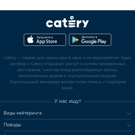
Catery — сервис для заказа еды в офис и на мероприятия. Один
договор с Catery открывает доступ к сотням проверенных
ресторанов, тысячам блюд разнообразных кухонь,
эксклюзивным акциям и корпоративным скидкам.
Персональный менеджер всегда готов помочь с подбором
меню.
У нас ищут
Виды кейтеринга
Поводы