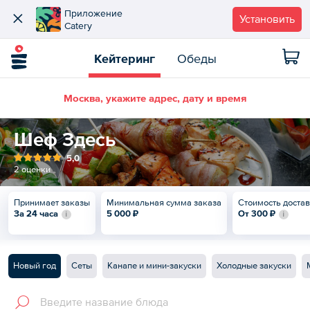
Приложение
Установить
Catery
Кейтеринг
Обеды
Москва, укажите адрес, дату и время
Шеф Здесь
5,0
2 оценки
Принимает заказы
Минимальная сумма заказа
Стоимость доста
За 24 часа
5 000 ₽
От
300 ₽
Новый год
Сеты
Канапе и мини-закуски
Холодные закуски