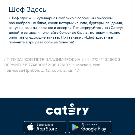
Шеф Здесь
«Шеф здесь» — кулинарная фабрика с огромным выбором
разнообразных блюд, среди которых канапе, бургеры, сэндвичи,
закуски, салаты, горячее и десерты. Регистрируйтесь на «Catery»,
делайте заказы и получайте бонусные баллы, которыми можно
оплатить следующие заказы. При заказе у «Шеф здесь» вы
получите в три раза больше бонусов!
ИП ПУЗАНКОВ ПЕТР ВЛАДИМИРОВИЧ ИНН 773414326006
ОГРНИП 319774600632198 123103, г. Москва, Наб.
Новикова-Прибоя, д. 12, корп. 2, кв. 47