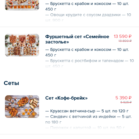
— Брускетта с крабом и кокосом — 10 шт.
Общий вес – 2.8 кг
450 г
— Овощи крудите с соусом дзадзики — 10
шт. 900 г
— Цезарь с цыпленком — 10 шт. 1000 г
— Кокосовый чиа-пудинг с манго — 10 шт.
Фуршетный сет «Семейное
13 590 ₽
600 г
застолье»
13 800 ₽
Общий вес – 2950 г
— Брускетта с крабом и кокосом — 10 шт.
450 г
— Брускетта с ростбифом и тапенадом — 10
шт. 450 г
— Оливье с форелью и красной икрой —
10 шт. 1200 г
Сеты
— Оливье с языком и красной икрой — 10
шт. 1200 г
— Куриные крылья унаги с соусом блю чиз
Сет «Кофе-брейк»
5 390 ₽
— 10 шт. 1200 г
5 525 ₽
— Ребра свиные барбекю — 10 шт. 1200 г
— Круассан ветчина-сыр — 5 шт. по 120 г
— Сэндвич с ветчиной из индейки — 5 шт.
Общий вес – 5.7 кг
по 180 г
— Пирожок с капустой — 10 шт. по 50 г
— Пирожок с красной рыбой — 10 шт. по
50 г