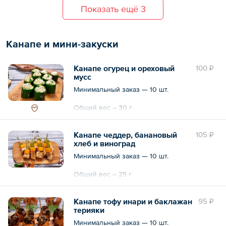
картофель, морковь, горошек, яйцо, язык
— Татаки из тунца, ореховый соус — 5 шт. 125 г
Общий вес – 3375 г
Показать ещё 3
говяжий, икра лососевая, заправка
— Виноградный гаспачо, копченый лосось — 5 шт. 250 г
майонез — 5 порций по 150 г
— Оливье с форелью и красной икрой:
картофель, морковь, горошек, яйцо,
Общий вес – 1275 г
Канапе и мини-закуски
форель, икра лососевая, заправка майонез
— 5 порций по 150 г
Канапе огурец и ореховый
100 ₽
мусс
Общий вес – 5.1 кг
Минимальный заказ — 10 шт.
Общий вес – 30 г
Канапе чеддер, банановый
105 ₽
хлеб и виноград
Минимальный заказ — 10 шт.
Общий вес – 25 г
Канапе тофу инари и баклажан
95 ₽
терияки
Минимальный заказ — 10 шт.