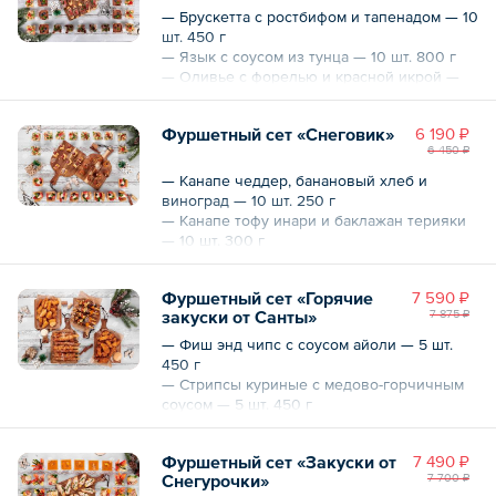
— Брускетта с ростбифом и тапенадом — 10
шт. 450 г
— Язык с соусом из тунца — 10 шт. 800 г
— Оливье с форелью и красной икрой —
10 шт. 1200 г
— Тирамису с вишней — 10 шт. 600 г
Фуршетный сет «Снеговик»
6 190 ₽
6 450 ₽
Общий вес – 3050 г
— Канапе чеддер, банановый хлеб и
виноград — 10 шт. 250 г
— Канапе тофу инари и баклажан терияки
— 10 шт. 300 г
— Оливье с языком и красной икрой — 10
шт. 1200 г
Фуршетный сет «Горячие
7 590 ₽
— Ягодный мильфей, сливочный крем,
закуски от Санты»
7 875 ₽
свежие ягоды — 10 шт. 600 г
— Фиш энд чипс с соусом айоли — 5 шт.
450 г
Общий вес – 2350 г
— Стрипсы куриные с медово-горчичным
соусом — 5 шт. 450 г
— Брошет цыпленок терияки — 10 шт. 1000
г
Фуршетный сет «Закуски от
7 490 ₽
— Брошет овощи гриль — 10 шт. 900 г
Снегурочки»
7 700 ₽