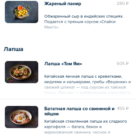
Жареный панир
280 ₽
Обжаренный сыр в индийских специях.
Подается с пряным соусом «Спайси
Манго».
Общий вес – 135 г
Лапша
Лапша «Том Ям»
505 ₽
Китайская яичная лапша с креветками,
мидиями и кальмарами, грибы «Вешенки» и
свежий шпинат — под соусом из тайской
пасты «Том ям», с добавлением кокосового
соуса и украшением из красного чили,
кинзы, базилика и цедры лимона.
Бататная лапша со свининой и
455 ₽
яйцом
Общий вес – 400 г
Китайская стеклянная лапша из сладкого
картофеля — батата, бекон и
маринованная свинина, чеснок и