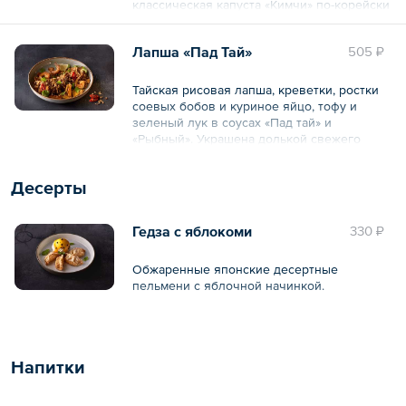
классическая капуста «Кимчи» по-корейски
— с обжаренным яйцом и украшением из
острого красного перца «Кочукару» и
Лапша «Пад Тай»
505 ₽
шинкованного зелёного лука.
Тайская рисовая лапша, креветки, ростки
Общий вес – 415 г
соевых бобов и куриное яйцо, тофу и
зеленый лук в соусах «Пад тай» и
«Рыбный». Украшена долькой свежего
лайма, обжаренным арахисом, кинзой,
мини-базиликом и красным перцем «Чили».
Десерты
Общий вес – 310 г
Гедза с яблокоми
330 ₽
Обжаренные японские десертные
пельмени с яблочной начинкой.
Общий вес – 135 г
Напитки