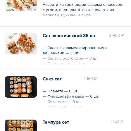
Ассорти из трех видов сашими с лососем,
с угрем, с тунцом. А также: рулеты из
моркови, цуккини и сыра.
Общий вес – 489 г
Сет экзотический 36 шт.
3 900 ₽
— Cалат с карамелизированными
вешенками — 3 шт.
— Салат с ростбифом — 3 шт.
— Пеппероната — 3 шт.
— Запеченная груша с креветкой — 3 шт.
— Сашими с лососем — 3 шт.
Сякэ сет
1 164 ₽
— Сашими с угрем — 3 шт.
— Сашими с тунцом — 3 шт.
— Рулеты из моркови, цуккини и сыра — 3
— Планета — 6 шт.
шт.
— Филадельфия маки — 6 шт.
— Поке c лососем — 3 шт.
— Сякэ маки — 6 шт.
— Поке с тунцом — 3 шт.
— Сякэ суши — 2 шт.
— Поке с угрем — 3 шт.
— Тунец с томатами «Конкассе» — 3 шт.
Общий вес – 601 г
Темпура сет
1 142 ₽
Общий вес – 1942 г