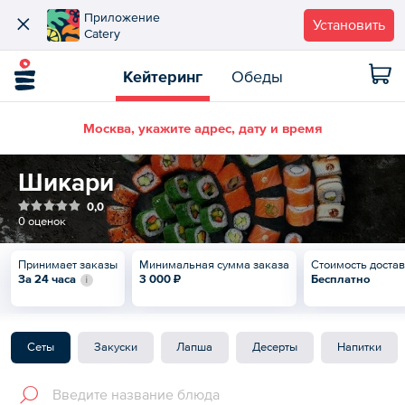
Приложение
Установить
Catery
Кейтеринг
Обеды
Москва, укажите адрес, дату и время
Шикари
0,0
0 оценок
Принимает заказы
Минимальная сумма заказа
Стоимость доста
За 24 часа
3 000 ₽
Бесплатно
Сеты
Закуски
Лапша
Десерты
Напитки