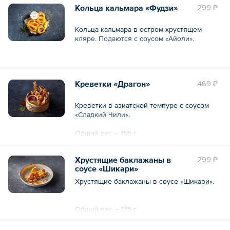
Кольца кальмара «Фудзи»
299 ₽
Общий вес – 275 г
Кольца кальмара в остром хрустящем
кляре. Подаются с соусом «Айоли».
Общий вес – 145 г
Креветки «Драгон»
469 ₽
Креветки в азиатской темпуре с соусом
«Сладкий Чили».
Общий вес – 155 г
Хрустящие баклажаны в
299 ₽
соусе «Шикари»
Хрустящие баклажаны в соусе «Шикари».
Общий вес – 135 г