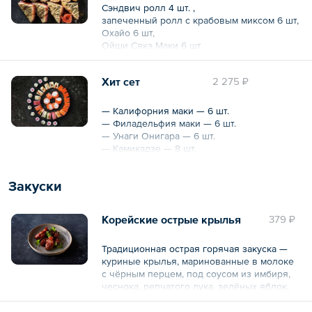
Сэндвич ролл 4 шт. ,
запеченный ролл с крабовым миксом 6 шт,
Охайо 6 шт,
Ойши Сякэ Маки 6 шт
Общий вес – 882 г
Хит сет
2 275 ₽
— Калифорния маки — 6 шт.
— Филадельфия маки — 6 шт.
— Унаги Онигара — 6 шт.
— Камикадзе — 8 шт.
— Сякэ маки — 6 шт.
— Унаги маки — 6 шт.
Закуски
— Маринованный имбирь, васаби
Общий вес – 1070 г
Корейские острые крылья
379 ₽
Традиционная острая горячая закуска —
куриные крылья, маринованные в молоке
с чёрным перцем, под соусом из имбиря,
чеснока, репчатого лука, зелёных яблок,
соевого соуса и перца «Кочукару».