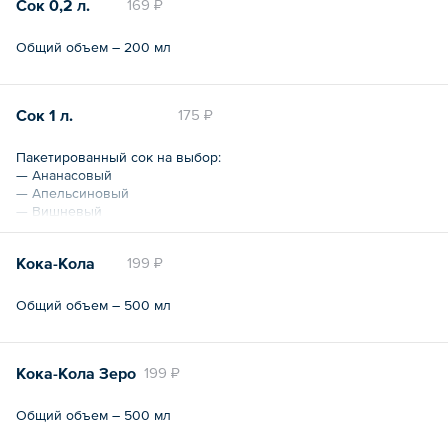
Сок 0,2 л.
169 ₽
Общий объем – 200 мл
Сок 1 л.
175 ₽
Пакетированный сок на выбор:
— Ананасовый
— Апельсиновый
— Вишневый
— Грейпфрутовый
— Ягодный Морс
Кока-Кола
199 ₽
— Персиковый
— Томатный
— Яблочный
Общий объем – 500 мл
Общий объем – 1 л
Кока-Кола Зеро
199 ₽
Общий объем – 500 мл