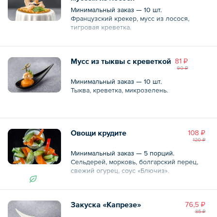
Минимальный заказ — 10 шт.
Французский крекер, мусс из лосося,
тигровая креветка.
Общий вес – 40 г
Мусс из тыквы с креветкой
81 ₽
90 ₽
Минимальный заказ — 10 шт.
Тыква, креветка, микрозелень.
Общий вес – 35 г
Овощи крудите
108 ₽
120 ₽
Минимальный заказ — 5 порций.
Сельдерей, морковь, болгарский перец,
свежий огурец, соус «Блючиз».
Общий вес – 60 г
Закуска «Капрезе»
76,5 ₽
85 ₽