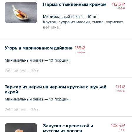
Парма с тыквенным кремом
112,5 ₽
125 ₽
Минимальный заказ — 10 шт.
Крутон, пудра из маслин, тыква, пармская
ветчина.
Общий вес – 25 г
Угорь в маринованом дайконе
135 ₽
150 ₽
Минимальный заказ — 10 порций.
Общий вес – 30 г
Тар-тар из нерки на черном крутоне с щучьей
171 ₽
икрой
190 ₽
Минимальный заказ — 10 порций.
Общий вес – 30 г
Закуска с креветкой и
103,5 ₽
муссом из лосося
115 ₽