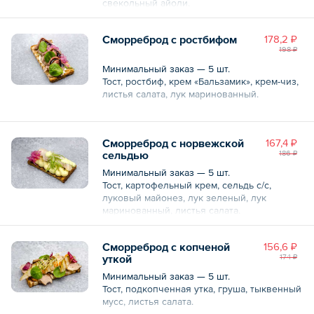
свекольный айоли.
Общий вес – 60 г
Сморреброд с ростбифом
178,2 ₽
198 ₽
Минимальный заказ — 5 шт.
Тост, ростбиф, крем «Бальзамик», крем-чиз,
листья салата, лук маринованный.
Общий вес – 60 г
Сморреброд с норвежской
167,4 ₽
сельдью
186 ₽
Минимальный заказ — 5 шт.
Тост, картофельный крем, сельдь с/с,
луковый майонез, лук зеленый, лук
маринованный, листья салата.
Общий вес – 60 г
Сморреброд с копченой
156,6 ₽
уткой
174 ₽
Минимальный заказ — 5 шт.
Тост, подкопченная утка, груша, тыквенный
мусс, листья салата.