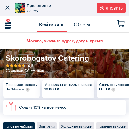
Приложение
Установить
Catery
Кейтеринг
Обеды
Москва, укажите адрес, дату и время
Skorobogatov Catering
4,6
79 оценок
,
50 отзывов
Принимает заказы
Минимальная сумма заказа
Стоимость доста
За 24 часа
10 000 ₽
От
0 ₽
Скидка 10% на все меню.
Готовые наборы
Завтраки
Холодные закуски
Горячие закуски