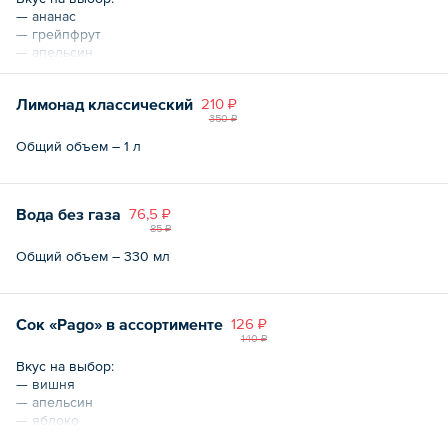
— ананас
— грейпфрут
— апельсин
— лимон
Лимонад классический
210 ₽
Общий объем – 1 л
350 ₽
Общий объем – 1 л
Вода без газа
76,5 ₽
85 ₽
Общий объем – 330 мл
Сок «Pago» в ассортименте
126 ₽
140 ₽
Вкус на выбор:
— вишня
— апельсин
— яблоко