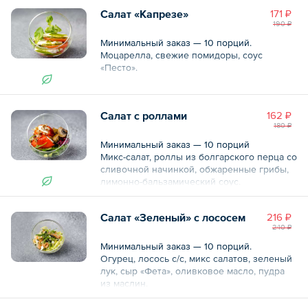
Салат «Капрезе»
171 ₽
190 ₽
Минимальный заказ — 10 порций.
Моцарелла, свежие помидоры, соус
«Песто».
Общий вес – 130 г
Салат с роллами
162 ₽
180 ₽
Минимальный заказ — 10 порций
Микс-салат, роллы из болгарского перца со
сливочной начинкой, обжаренные грибы,
лимонно-бальзамический соус.
Общий вес – 130 г
Салат «Зеленый» с лососем
216 ₽
240 ₽
Минимальный заказ — 10 порций.
Огурец, лосось с/с, микс салатов, зеленый
лук, сыр «Фета», оливковое масло, пудра
из маслин.
Общий вес – 80 г