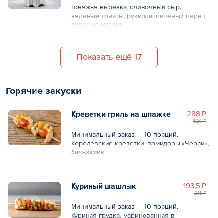
Говяжья вырезка, сливочный сыр,
вяленые томаты, руккола, печеный перец,
пудра из маслин.
Общий вес – 30 г
Показать ещё 17
Горячие закуски
Креветки гриль на шпажке
288 ₽
320 ₽
Минимальный заказ — 10 порций.
Королевские креветки, помидоры «Черри»,
бальзамик.
Общий вес – 80 г
Куриный шашлык
193,5 ₽
215 ₽
Минимальный заказ — 10 порций.
Куриная грудка, маринованная в