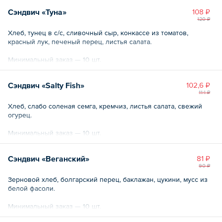
Сэндвич «Туна»
108 ₽
120 ₽
Хлеб, тунец в с/с, сливочный сыр, конкассе из томатов,
красный лук, печеный перец, листья салата.
Минимальный заказ — 10 шт.
Общий вес – 45 г
Сэндвич «Salty Fish»
102,6 ₽
114 ₽
Хлеб, слабо соленая семга, кремчиз, листья салата, свежий
огурец.
Минимальный заказ — 10 шт.
Общий вес – 45 г
Сэндвич «Веганский»
81 ₽
90 ₽
Зерновой хлеб, болгарский перец, баклажан, цукини, мусс из
белой фасоли.
Минимальный заказ — 10 шт.