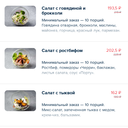
Салат с говядиной и
193,5 ₽
брокколи
215 ₽
Минимальный заказ — 10 порций.
Говядина отварная, брокколи, маслины,
майонез, горчица, красный лук, пармезан.
Общий вес – 80 г
Салат с ростбифом
202,5 ₽
225 ₽
Минимальный заказ — 10 порций.
Ростбиф, помидоры «Черри», баклажан,
листья салата, соус «Порту».
Общий вес – 80 г
Салат с тыквой
162 ₽
180 ₽
Минимальный заказ — 10 порций.
Микс-салат, запеченная тыква с медом,
крем-чиз, бальзамик.