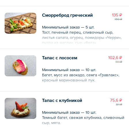
Общий вес – 60 г
Сморреброд греческий
135 ₽
150 ₽
Минимальный заказ — 5 шт.
Тост, печеный перец, сливочный сыр,
листья салата, огурец, помидоры «Черри»,
пудра из маслин, сыр «Фета».
Общий вес – 60 г
Тапас с лососем
102,6 ₽
114 ₽
Минимальный заказ — 10 шт.
Багет, мусс из авокадо, семга «Гравлакс»,
красный маринованный лук.
Общий вес – 40 г
Тапас с клубникой
75,6 ₽
84 ₽
Минимальный заказ — 10 шт.
Темный багет, свежая клубника, сливочный
сыр, мята.