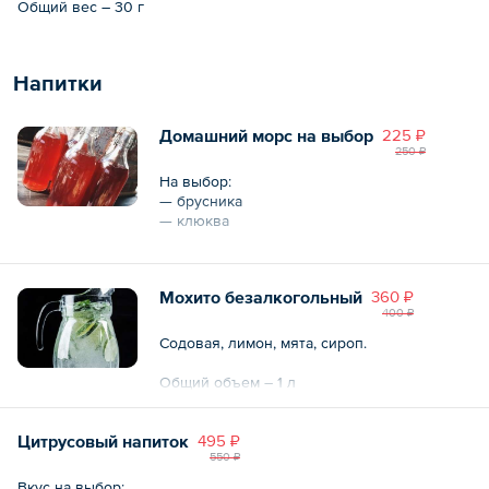
Общий вес – 30 г
Напитки
Домашний морс на выбор
225 ₽
250 ₽
На выбор:
— брусника
— клюква
Общий объем – 1 л
Мохито безалкогольный
360 ₽
400 ₽
Содовая, лимон, мята, сироп.
Общий объем – 1 л
Цитрусовый напиток
495 ₽
550 ₽
Вкус на выбор: