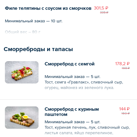
Филе телятины с соусом из сморчков
301,5 ₽
335 ₽
Минимальный заказ — 10 шт.
Общий вес – 80 г
Сморреброды и тапасы
Сморреброд с семгой
178,2 ₽
198 ₽
Минимальный заказ — 5 шт.
Тост, семга «Гравлакс», сливочный сыр,
огурец, майонез из зеленого лука.
Общий вес – 60 г
Сморреброд с куриным
144 ₽
паштетом
160 ₽
Минимальный заказ — 5 шт.
Тост, куриная печень, лук, сливочный сыр,
листья салата, яйцо перепелиное,