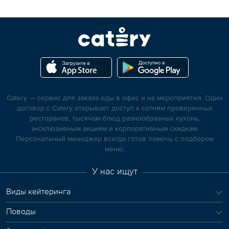
Catery — сервис для заказа еды в офис и на мероприятия. Один
договор с Catery открывает доступ к сотням проверенных
ресторанов, тысячам блюд разнообразных кухонь,
эксклюзивным акциям и корпоративным скидкам.
Персональный менеджер всегда готов помочь с подбором
меню.
У нас ищут
Виды кейтеринга
Поводы