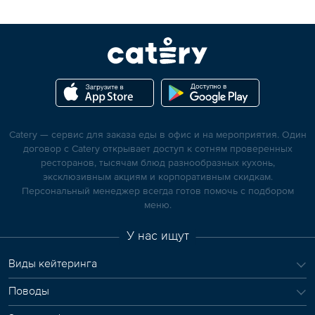
Catery — сервис для заказа еды в офис и на мероприятия. Один
договор с Catery открывает доступ к сотням проверенных
ресторанов, тысячам блюд разнообразных кухонь,
эксклюзивным акциям и корпоративным скидкам.
Персональный менеджер всегда готов помочь с подбором
меню.
У нас ищут
Виды кейтеринга
Поводы