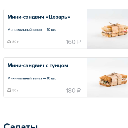
Мини-сэндвич «Цезарь»
Минимальный заказ — 10 шт.
Общий вес – 80 г
160 ₽
80 г
Мини-сэндвич с тунцом
Минимальный заказ — 10 шт.
180 ₽
80 г
Общий вес – 80 г
Салаты