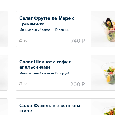
Салат Фрутте де Маре с 
гуакамоле
Минимальный заказ — 10 порций
Креветки, кальмар, мидии, гуакамоле,
740 ₽
60 г
лайм, микс салат, бальзамик, оливковое
масло.
Общий вес – 60 г
Салат Шпинат с тофу и 
апельсинами
Минимальный заказ — 10 порций
Общий вес – 60 г
200 ₽
60 г
Салат Фасоль в азиатском 
стиле