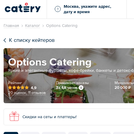
Москва, укажите адрес,
!
дату и время
Главная
Каталог
Options Catering
К списку кейтеров
Options Catering
Яркие и элегантные фуршеты, кофе-брейки, банкеты и детокс-б
Рейтинг
Принимает заказы
Минимальн
За 48 часов
20 000 ₽
4,9
20 оценок
,
11 отзывов
Скидки на сеты и платтеры!