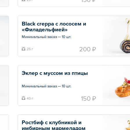
Black creppa с лососем и 
«Филадельфией»
Минимальный заказ — 10 шт.
Общий вес – 25 г
200 ₽
25 г
Эклер с муссом из птицы
Минимальный заказ — 10 шт.
Общий вес – 40 г
150 ₽
40 г
Ростбиф с клубникой и 
имбирным мармеладом