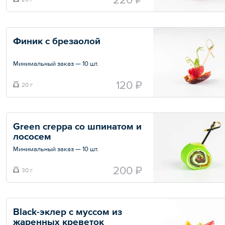
Финик с брезаолой
Минимальный заказ — 10 шт.
Общий вес – 20 г
120 ₽
20 г
Green creppa со шпинатом и 
лососем
Минимальный заказ — 10 шт.
Общий вес – 30 г
200 ₽
30 г
Black-эклер с муссом из 
жаренных креветок