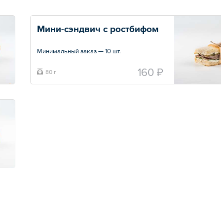
Мини-сэндвич с ростбифом
Минимальный заказ — 10 шт.
160 ₽
80 г
Общий вес – 80 г