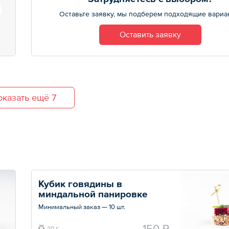
мед — 10 шт. по 40 г
— Творожно-йогуртовое парфе с
Оставьте заявку, мы подберем подходящие вариа
маракуйей — 10 шт. по 40 г
— Брускетта: лосось, сливочный крем,
огурец — 10 шт. по 40
Оставить заявку
— Эклер с муссом из птицы — 10 шт. по 40 г
— Салат: питахайя, киви и апельсиновый
дрессинг — 10 шт. по 60 г
— Маринованный лосось с тар-тар из
маслин — 10 шт. по 17 г
— Клубника с моцареллой — 10 шт. по 30 г
казать ещё 7
Общий вес – 4550 г
Кубик говядины в 
миндальной панировке
Минимальный заказ — 10 шт.
Общий вес – 20 г
150 ₽
20 г