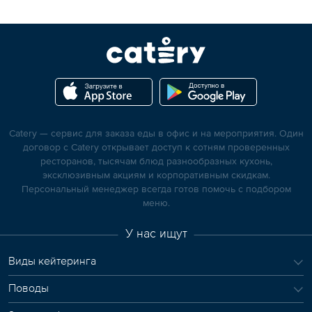
Catery — сервис для заказа еды в офис и на мероприятия. Один
договор с Catery открывает доступ к сотням проверенных
ресторанов, тысячам блюд разнообразных кухонь,
эксклюзивным акциям и корпоративным скидкам.
Персональный менеджер всегда готов помочь с подбором
меню.
У нас ищут
Виды кейтеринга
Поводы