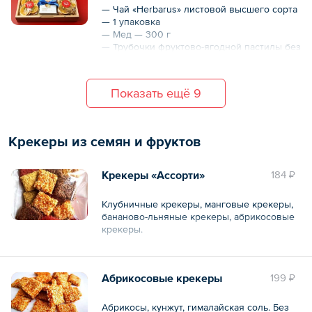
— тонирование венге с замочком
— Чай «Herbarus» листовой высшего сорта
— тонирование лесной орех с замочком
— 1 упаковка
— Мед — 300 г
— Трубочки фруктово-ягодной пастилы без
сахара — 4 шт.
— Фруктовое ассорти — 100 г
Показать ещё 9
Коробка из натуральной сосны, на
магнитном замке.
Коробка на выбор:
— натуральный бежевый с замочком
Крекеры из семян и фруктов
— тонирование венге с замочком
— тонирование лесной орех с замочком
Крекеры «Ассорти»
184 ₽
Клубничные крекеры, манговые крекеры,
бананово-льняные крекеры, абрикосовые
крекеры.
Общий вес – 100 г
Абрикосовые крекеры
199 ₽
Абрикосы, кунжут, гималайская соль. Без