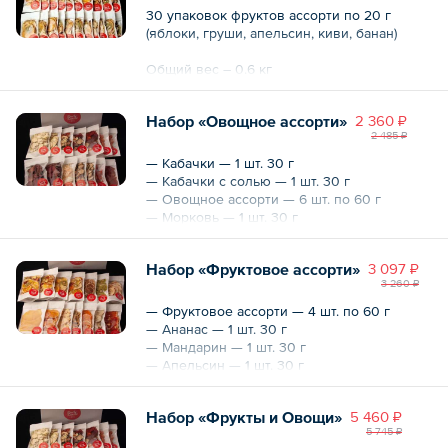
30 упаковок фруктов ассорти по 20 г
(яблоки, груши, апельсин, киви, банан)
Общий вес – 0.6 кг
Набор «Овощное ассорти»
2 360 ₽
2 485 ₽
— Кабачки — 1 шт. 30 г
— Кабачки с солью — 1 шт. 30 г
— Овощное ассорти — 6 шт. по 60 г
— Морковь — 1 шт. 30 г
— Морковь со специями — 1 шт. 30 г
— Свекла — 1 шт. 30 г
Набор «Фруктовое ассорти»
3 097 ₽
— Свекла со специями — 1 шт. 30 г
3 260 ₽
— Лук — 1 шт. 30 г
— Перец болгарский — 1 шт. 20 г
— Фруктовое ассорти — 4 шт. по 60 г
— Томат — 1 шт. 20 г
— Ананас — 1 шт. 30 г
— Мандарин — 1 шт. 30 г
Общий вес – 610 г
— Апельсин — 1 шт. 30 г
— Манго — 1 шт. 30 г
— Банан — 1 шт. 50 г
Набор «Фрукты и Овощи»
5 460 ₽
— Груша — 1 шт. 30 г
5 745 ₽
— Грейпфрут — 1 шт. 30 г