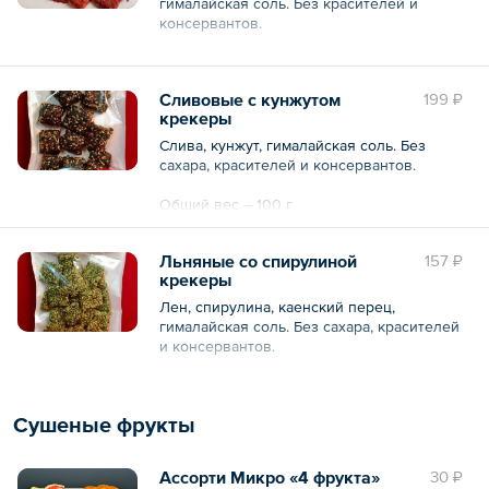
гималайская соль. Без красителей и
консервантов.
Общий вес – 100 г
Сливовые с кунжутом
199 ₽
крекеры
Слива, кунжут, гималайская соль. Без
сахара, красителей и консервантов.
Общий вес – 100 г
Льняные со спирулиной
157 ₽
крекеры
Лен, спирулина, каенский перец,
гималайская соль. Без сахара, красителей
и консервантов.
Общий вес – 100 г
Сушеные фрукты
Ассорти Микро «4 фрукта»
30 ₽