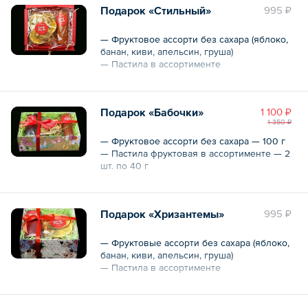
Подарок «Стильный»
995 ₽
— Фруктовое ассорти без сахара (яблоко,
банан, киви, апельсин, груша)
— Пастила в ассортименте
Размер коробки: 14х20х5 см.
Подарок «Бабочки»
1 100 ₽
Цвет коробки на выбор:
1 350 ₽
— синяя
— красная
— Фруктовое ассорти без сахара — 100 г
— Пастила фруктовая в ассортименте — 2
шт. по 40 г
Кондитерская коробка с бантиком.
Подарок «Хризантемы»
995 ₽
Общий вес – 180 г
— Фруктовые ассорти без сахара (яблоко,
банан, киви, апельсин, груша)
— Пастила в ассортименте
Пастила на выбор:
— сливовая