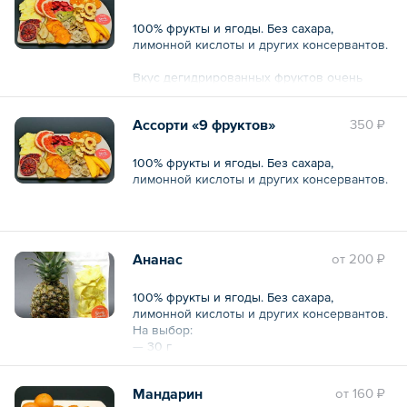
100% фрукты и ягоды. Без сахара,
лимонной кислоты и других консервантов.
Вкус дегидрированных фруктов очень
интенсивный, поэтому вы быстро
насытитесь и не наберете лишних
Ассорти «9 фруктов»
350 ₽
килограммов. Все витамины, которые
содержат фрукты и ягоды сохраняются.
100% фрукты и ягоды. Без сахара,
лимонной кислоты и других консервантов.
Общий вес – 7 г
Общий вес – 60 г
Ананас
oт
200 ₽
100% фрукты и ягоды. Без сахара,
лимонной кислоты и других консервантов.
На выбор:
— 30 г
— 200 г
Мандарин
oт
160 ₽