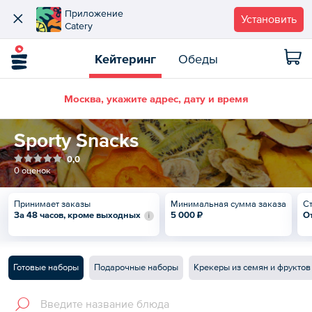
Приложение
Установить
Catery
Кейтеринг
Обеды
Москва, укажите адрес, дату и время
Sporty Snacks
0,0
0 оценок
Принимает заказы
Минимальная сумма заказа
С
За 48 часов, кроме выходных
5 000 ₽
О
Готовые наборы
Подарочные наборы
Крекеры из семян и фруктов