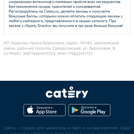
сохранением витаминов и полезных свойств всех ингредиентов.
Без применения сахара, красителей и консервантов.
Регистрируйтесь на Catery.ru, делайте заказы и получайте
бонусные баллы, которыми можно оплатить следующие заказы у
любого кейтеринга, представленного в нашем каталоге. При
заказе у «Sporty Snacks» вы получите в три раза больше бонусов!
ИП Жданова Ирина Борисовна; Адрес: 141140, Щелковский
район, рабочий поселок Свердловский, ул. Березовая, 8;
ОГРНИП: 318774600171723; ИНН 771822101737
Catery — сервис для заказа еды в офис и на мероприятия. Один
договор с Catery открывает доступ к сотням проверенных