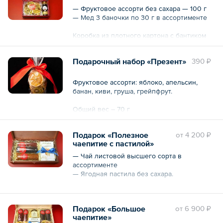
— Фруктовое ассорти без сахара — 100 г
— Мед 3 баночки по 30 г в ассортименте
Коробка из плотного картона с бантиком
Общий вес – 190 г
Подарочный набор «Презент»
390 ₽
Фруктовое ассорти: яблоко, апельсин,
банан, киви, груша, грейпфрут.
Общий вес – 70 г
Подарок «Полезное
oт
4 200 ₽
чаепитие c пастилой»
— Чай листовой высшего сорта в
ассортименте
— Ягодная пастила без сахара.
Коробка из натуральной сосны. С
замочком.
Подарок «Большое
oт
6 900 ₽
Коробочка на выбор:
чаепитие»
— натуральный бежевый с замочком