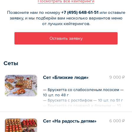
Посмотреть все кейтеринги
Позвоните нам по номеру
+7 (495)
648-61-51
или оставьте
заявку, и мы подберём вам несколько вариантов меню
от лучших кейтерингов.
Оставить заявку
Сеты
Сет «Близкие люди»
9 000 ₽
— Брускетта со слабосоленым лососем —
10 шт. по 48 г
— Брускетта с ростбифом — 10 шт. по 51 г
— Брускетта со спаржей и беконом — 10
шт. по 48 г
— Брускетта «Цезарь» — 10 шт. по 55 г
Сет «На радость детям»
6 000 ₽
— Брускетта Капрезе — 10 шт. по 90 г
— Канапе из мини-моцареллы — 10 шт. по
58 г