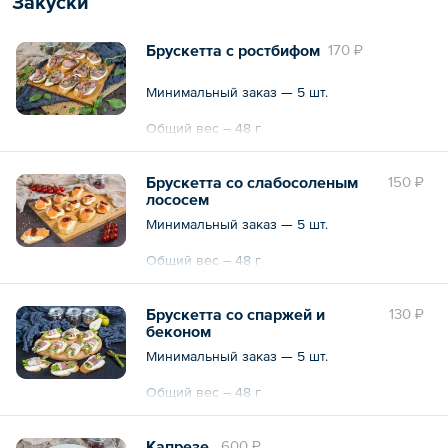
Закуски
— Гречка — 10 кг
— Макароны — 5 кг
— Тушенка — 600 г
Брускетта с ростбифом
170 ₽
— Курица — 3 шт.
— Бумага туалетная — 8 рулонов
Минимальный заказ — 5 шт.
Общий вес – 60 кг
Общий вес – 48 г
Брускетта со слабосоленым
150 ₽
лососем
Минимальный заказ — 5 шт.
Общий вес – 48 г
Брускетта со спаржей и
130 ₽
беконом
Минимальный заказ — 5 шт.
Общий вес – 48 г
Капрезе
600 ₽