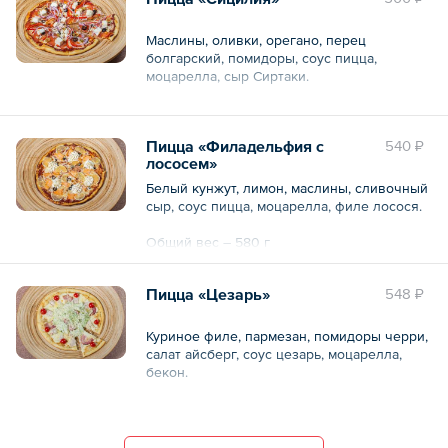
Маслины, оливки, орегано, перец
болгарский, помидоры, соус пицца,
моцарелла, сыр Сиртаки.
Общий вес – 620 г
Пицца «Филадельфия с
540 ₽
лососем»
Белый кунжут, лимон, маслины, сливочный
сыр, соус пицца, моцарелла, филе лосося.
Общий вес – 580 г
Пицца «Цезарь»
548 ₽
Куриное филе, пармезан, помидоры черри,
салат айсберг, соус цезарь, моцарелла,
бекон.
Общий вес – 740 г