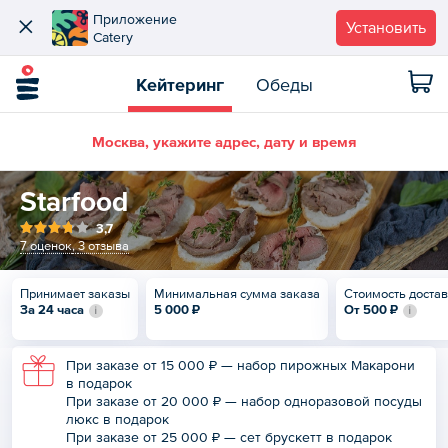
Приложение
Установить
Catery
Кейтеринг
Обеды
Москва, укажите адрес, дату и время
Starfood
3,7
7 оценок
,
3 отзыва
Принимает заказы
Минимальная сумма заказа
Стоимость доста
За 24 часа
5 000 ₽
От
500 ₽
При заказе от 15 000 ₽ — набор пирожных Макарони
в подарок
При заказе от 20 000 ₽ — набор одноразовой посуды
люкс в подарок
При заказе от 25 000 ₽ — сет брускетт в подарок