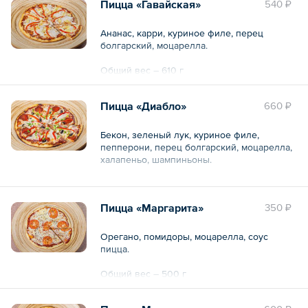
Пицца «Гавайская»
540 ₽
Ананас, карри, куриное филе, перец
болгарский, моцарелла.
Общий вес – 610 г
Пицца «Диабло»
660 ₽
Бекон, зеленый лук, куриное филе,
пепперони, перец болгарский, моцарелла,
халапеньо, шампиньоны.
Общий вес – 510 г
Пицца «Маргарита»
350 ₽
Орегано, помидоры, моцарелла, соус
пицца.
Общий вес – 500 г