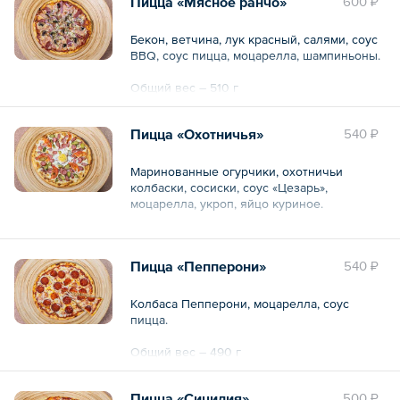
Пицца «Мясное ранчо»
600 ₽
Бекон, ветчина, лук красный, салями, соус
BBQ, соус пицца, моцарелла, шампиньоны.
Общий вес – 510 г
Пицца «Охотничья»
540 ₽
Маринованные огурчики, охотничьи
колбаски, сосиски, соус «Цезарь»,
моцарелла, укроп, яйцо куриное.
Общий вес – 0.6 кг
Пицца «Пепперони»
540 ₽
Колбаса Пепперони, моцарелла, соус
пицца.
Общий вес – 490 г
Пицца «Сицилия»
500 ₽