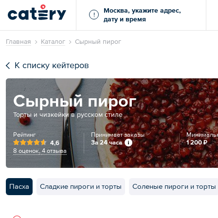
Москва, укажите адрес,
!
дату и время
Главная
Каталог
Сырный пирог
К списку кейтеров
Сырный пирог
Торты и чизкейки в русском стиле
Рейтинг
Принимает заказы
Минимальн
За 24 часа
1 200 ₽
4,6
8 оценок
,
4 отзыва
Пасха
Сладкие пироги и торты
Соленые пироги и торты