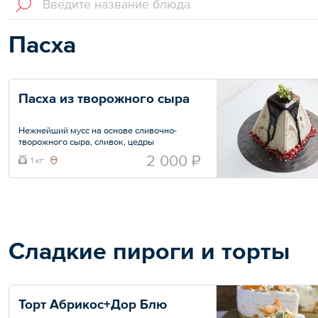
Пасха
Пасха из творожного сыра
Нежнейший мусс на основе сливочно-
творожного сыра, сливок, цедры
апельсина, с добавлением сухофруктов,
2 000 ₽
1 кг
пралине с тимьяном, орешков,
сублимированных ягод и бельгийского
шоколада.
Очень легкий, невероятно ароматный и
праздничный десерт!
Пасхальное оформление прилагается.
Сладкие пироги и торты
Общий вес – 1 кг
Торт Абрикос+Дор Блю