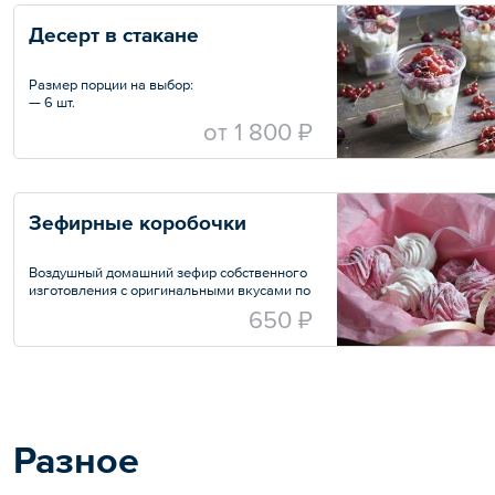
Десерт в стакане
Размер порции на выбор:
— 6 шт.
— 12 шт.
oт
1 800 ₽
Зефирные коробочки
Воздушный домашний зефир собственного
изготовления с оригинальными вкусами по
мотивам сырных пирогов. В составе
650 ₽
зефира яблочное и ягодное пюре,
сахарный сироп, агар-агар, яичный белок.
— яблоко+клюква+хвоя
— черная смородина
— клубника+тимьян
— яблоко+ваниль
Разное
— малиновый
— вишня+глинтвейн
— фейхоа