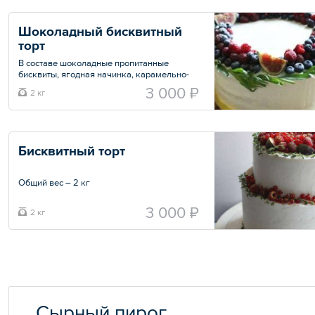
Размер порции на выбор:
— 8 шт.
Шоколадный бисквитный 
— 16 шт.
торт
В составе шоколадные пропитанные
бисквиты, ягодная начинка, карамельно-
ореховая прослойка, а также ванильный
3 000 ₽
2 кг
или шоколадный крем на бельгийском
шоколаде.
Общий вес – 2 кг
Бисквитный торт
Общий вес – 2 кг
3 000 ₽
2 кг
Сырный пирог