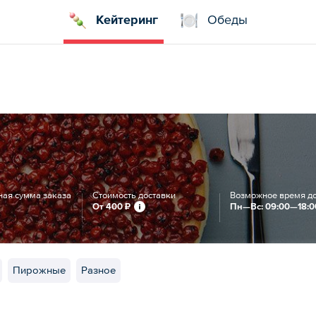
Кейтеринг
Обеды
ая сумма заказа
Стоимость доставки
Возможное время д
От
400 ₽
Пн—Вс: 09:00—18:0
Пирожные
Разное