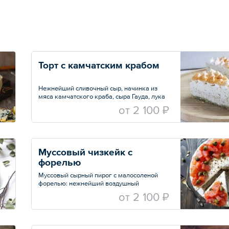
Торт с камчатским крабом
Нежнейший сливочный сыр, начинка из
мяса камчатского краба, сыра Гауда, лука
и сливок с добавлением специй.
oт
2 100 ₽
Муссовый чизкейк с 
форелью
Муссовый сырный пирог с малосоленой
форелью: нежнейший воздушный
сливочный мусс, зеленые оливки, соленые
oт
2 100 ₽
каперсы, кисленький ревень ,красная
слабосоленая форель и хрустящий ржаной
корж с семечками.