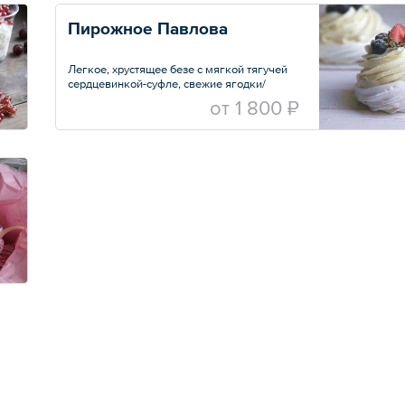
Пирожное Павлова
Легкое, хрустящее безе с мягкой тягучей
сердцевинкой-суфле, свежие ягодки/
карамель/ шоколад внутри, нежный
oт
1 800 ₽
сливочный воздушный крем с маскарпоне
со вкусом лайма и свежие ягодки сверху.