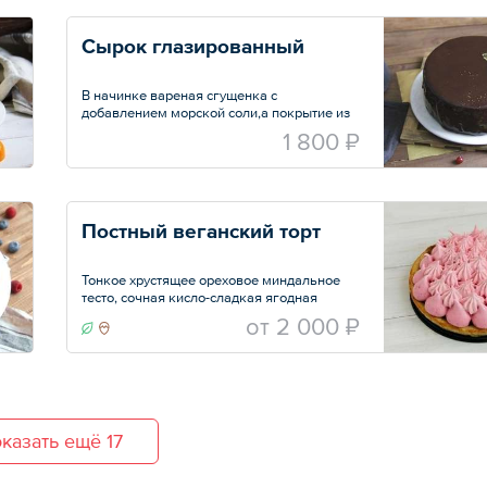
сладкий чизкейк с цитрусовой ноткой и
легкий рассыпчатый бисквит с овсяным
Сырок глазированный
толокном.
В начинке вареная сгущенка с
добавлением морской соли,а покрытие из
шоколадной зеркальной глазури на основе
1 800 ₽
настоящего какао.
На выбор:
— 15 см — 1000 г
— 18 см — 1500 г
— 23 см — 2000 г
Постный веганский торт
Тонкое хрустящее ореховое миндальное
тесто, сочная кисло-сладкая ягодная
начинка из черники с добавлением черной
oт
2 000 ₽
смородины и легкое воздушное суфле,
напоминающее зефир, со вкусом клюквы и
ароматом розмарина.
казать ещё 17