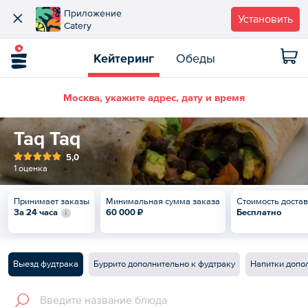
Приложение
Установить
Catery
Кейтеринг
Обеды
Москва, укажите адрес, дату и время
Taq Taq
5,0
1 оценка
Принимает заказы
Минимальная сумма заказа
Стоимость доста
За 24 часа
60 000 ₽
Бесплатно
Выезд фудтрака
Буррито дополнительно к фудтраку
Напитки допо