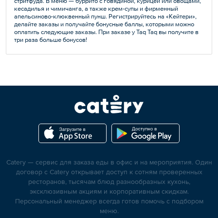
стритфуда. В меню — буррито с говядиной, курицей или овощами,
кесадилья и чимичанга, а также крем-супы и фирменный
апельсиново-клюквенный пунш. Регистрируйтесь на «Кейтери»,
делайте заказы и получайте бонусные баллы, которыми можно
оплатить следующие заказы. При заказе у Taq Taq вы получите в
три раза больше бонусов!
Catery — сервис для заказа еды в офис и на мероприятия. Один
договор с Catery открывает доступ к сотням проверенных
ресторанов, тысячам блюд разнообразных кухонь,
эксклюзивным акциям и корпоративным скидкам.
Персональный менеджер всегда готов помочь с подбором
меню.