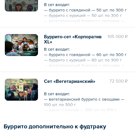
В сет входит:
— буррито с говядиной — 50 шт. по 300 г
— буррито с курицей — 50 шт. по 300 г
— вегетарианский буррито с овощами —
50 шт. по 300 г
— лимонад маракуйя-огурец — 50 шт. по
Буррито-сет «Корпоратив
105 000 ₽
400 мл
XL»
— вода минеральная — 50 шт. по 500 мл
В сет входит:
Для выезда, требуется наличие розетки:
— буррито с говядиной — 60 шт. по 300 г
Силовая розетка 32А, 380В, 10кВт
— буррито с курицей — 60 шт. по 300 г
— вегетарианский буррито с овощами —
60 шт.
— начос с соусом — 200 шт. по 100 г
Сет «Вегетарианский»
72 500 ₽
— лимонад «тархун» — 60 шт. по 400 мл
— лимонал «дюшес» — 60 шт. по 400 мл
— вода минеральная — 60 шт. по 500 мл
В сет входит:
— вегетарианский буррито с овощами —
Для выезда, требуется наличие розетки:
100 шт. по 300 г
Силовая розетка 32А, 380В, 10кВт
— начос с соусом — 200 шт. по 100 г
— Лимонад «дюшес» — 50 шт. по 400 мл
— Лимонад «маракуйя-огурец» — 50 шт. по
Буррито дополнительно к фудтраку
500 мл