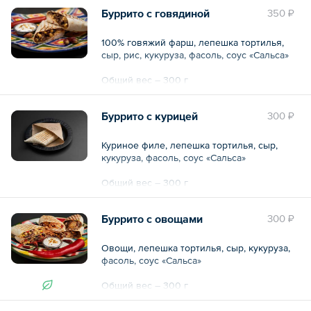
Для выезда, требуется наличие розетки:
Буррито с говядиной
350 ₽
Силовая розетка 32А, 380В, 10кВт
100% говяжий фарш, лепешка тортилья,
сыр, рис, кукуруза, фасоль, соус «Сальса»
Общий вес – 300 г
Буррито с курицей
300 ₽
Куриное филе, лепешка тортилья, сыр,
кукуруза, фасоль, соус «Сальса»
Общий вес – 300 г
Буррито с овощами
300 ₽
Овощи, лепешка тортилья, сыр, кукуруза,
фасоль, соус «Сальса»
Общий вес – 300 г