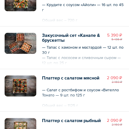
— Крудите с соусом «Айоли» — 16 шт. по 45
г
Общий вес – 720 г
Закусочный сет «Канапе &
5 390 ₽
брускетты
5 436 ₽
— Тапас с хамоном и мастардой — 12 шт. по
30 г
— Тапас с лососем и сливочным сыром —
12 шт. по 25 г
— Канапе клубника Дор Блю — 10 шт. по 25
г
Платтер с салатом мясной
2 090 ₽
— Канапе камамбер в фисташках с
2 160 ₽
голубикой — 10 шт. по 25 г
— Канапе коллекция сыров с малиной — 10
— Салат с ростбифом и соусом «Вителло
шт. по 25 гр
Тонато — 9 шт. по 125 г
Общий вес – 1410 г
Общий вес – 1125 г
Платтер с салатом рыбный
2 090 ₽
2 160 ₽