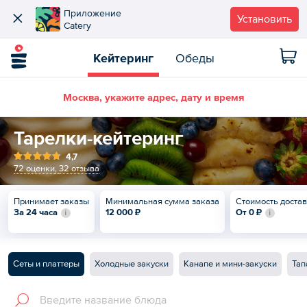
Приложение
Установить
Catery
Кейтеринг
Обеды
Москва, укажите адрес, дату и время
Тарелки-кейтеринг
4,7
72 оценки
,
32 отзыва
Принимает заказы
Минимальная сумма заказа
Стоимость доста
За 24 часа
12 000 ₽
От
0 ₽
Сеты и платтеры
Холодные закуски
Канапе и мини-закуски
Тап