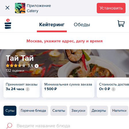
Приложение
Установить
Catery
Кейтеринг
Обеды
Москва, укажите адрес, дату и время
Тай Тай
3,5
132 оценки
Принимает заказы
Минимальная сумма заказа
Стоимость доста
За 24 часа
1 500 ₽
От
0 ₽
Супы
Горячие блюда
Салаты
Закуски
Десерты
Напитки