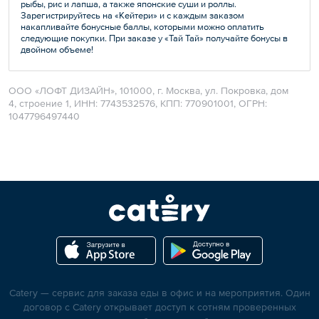
рыбы, рис и лапша, а также японские суши и роллы.
Зарегистрируйтесь на «Кейтери» и с каждым заказом
накапливайте бонусные баллы, которыми можно оплатить
следующие покупки. При заказе у «Тай Тай» получайте бонусы в
двойном объеме!
ООО «ЛОФТ ДИЗАЙН», 101000, г. Москва, ул. Покровка, дом
4, строение 1, ИНН: 7743532576, КПП: 770901001, ОГРН:
1047796497440
Catery — сервис для заказа еды в офис и на мероприятия. Один
договор с Catery открывает доступ к сотням проверенных