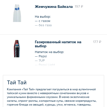
Жемчужина Байкала
197 ₽
На выбор:
— с газом
— без газа
Общий объем – 250 мл
Газированный напиток на
177 ₽
выбор
Напиток на выбор:
— Pepsi
— 7UP
— Pepsi Light
Тай Тай
Общий объем – 250 мл
Компания «Тай Тай» предлагает погрузиться в мир аутентичной
тайской кухни вместе с невероятным сочетанием вкусов и
уникальными фирменными соусами. В меню экзотические
салаты, спринг-роллы, колоритные супы, свежие морепродукты,
горячие блюда из овощей, курицы, утки, ягненка, говядины,