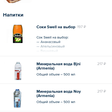
Напитки
Соки Swell на выбор
197 ₽
Сок Swell на выбор:
— Ананасовый
— Апельсиновый
— Вишневый
— Томатный
— Яблочный
Миниральная вода Bjni
217 ₽
(Armenia)
Общий объем – 250 мл
Общий объем – 500 мл
Минеральная вода Noy
217 ₽
(Armenia)
Общий объем – 500 мл