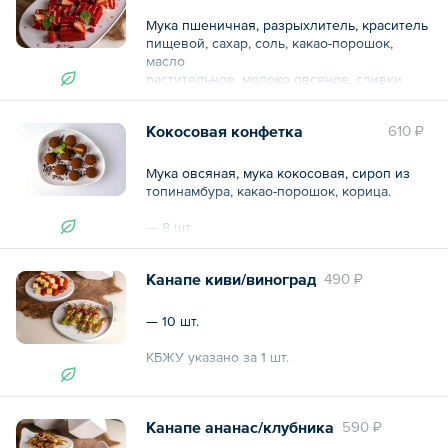
Общий вес – 1.5 кг
Мука пшеничная, разрыхлитель, краситель
пищевой, сахар, соль, какао-порошок,
масло
растительное, молоко овсяное, сливки
кокосовые, тофу, вода
Кокосовая конфетка
610 ₽
— 8 шт.
КБЖУ указано за 1 шт.
Мука овсяная, мука кокосовая, сироп из
топинамбура, какао-порошок, корица.
Общий вес – 296 г
— 8 шт.
КБЖУ указано за 1 шт.
Канапе киви/виноград
490 ₽
Общий вес – 224 г
— 10 шт.
КБЖУ указано за 1 шт.
Общий вес – 300 г
Канапе ананас/клубника
590 ₽