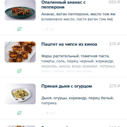
Опаленный ананас с
650 ₽
КБЖУ указано за 1 шт.
пепперони
Общий вес – 250 г
Ананас, веган пепперони, масло том ям
(оливковое масло, паста веган том ям)
— 8 шт.
КБЖУ указано за 1 шт.
Паштет на чипсе из киноа
275 ₽
Общий вес – 120 г
Фарш растительный, томатная паста,
томаты, соль, перец черный, кориандр,
морковь, киноа, вода, крахмал, паприка,
мини сакура, ядра конопли.
— 5 шт.
Пряная дыня с огурцом
275 ₽
КБЖУ указано за 1 шт.
Дыня, огурцы, кориандр, перец белый,
паприка.
— 8 шт.
КБЖУ указано за 1 шт.