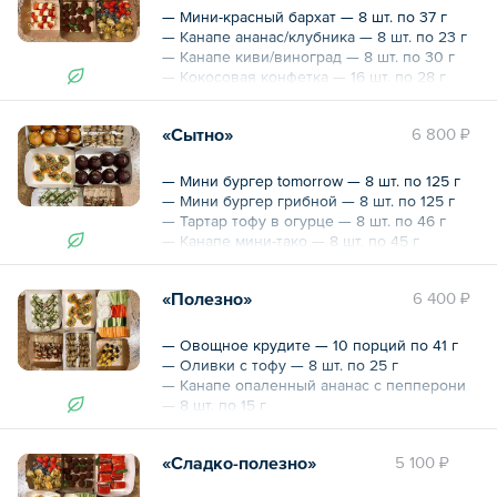
— Мини-красный бархат — 8 шт. по 37 г
— Канапе ананас/клубника — 8 шт. по 23 г
— Канапе киви/виноград — 8 шт. по 30 г
— Кокосовая конфетка — 16 шт. по 28 г
— Физалис — 80 г
— Голубика — 50 г
«Сытно»
6 800 ₽
— Клубника — 100 г
Общий вес – 1.4 кг
— Мини бургер tomorrow — 8 шт. по 125 г
— Мини бургер грибной — 8 шт. по 125 г
— Тартар тофу в огурце — 8 шт. по 46 г
— Канапе мини-тако — 8 шт. по 45 г
— Канапе опаленный ананас с пепперони
— 8 шт. по 15 г
«Полезно»
6 400 ₽
— Рулетик из баклажана — 12 шт. по 24 г
— Овощное крудите — 10 порций по 41 г
Общий вес – 2.5 кг
— Оливки с тофу — 8 шт. по 25 г
— Канапе опаленный ананас с пепперони
— 8 шт. по 15 г
— Тартар в огурце — 8 шт. по 46 г
— Канапе мини тако — 8 шт. по 45 г
«Сладко-полезно»
5 100 ₽
— Рулетик из баклажана — 12 шт. по 24 г