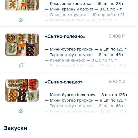
Общий вес – 1.5 кг
— Кокосовая конфетка — 16 шт. по 28 г
— Мини красный бархат — 8 шт. по 7 г
— Овощное крудите — 10 порций по 41 г
— Канапе мини-тако — 8 шт. по 45 г
— Рулетик из баклажана — 12 шт. по 24 г
— Физалис — 80 г
«Сытно-полезно»
5 400 ₽
— Голубика — 50 г
— Клубника — 100 г
— Мини-бургер грибной — 8 шт. по 125 г
Общий вес – 2.1 кг
— Тартар тофу в огурце — 8 шт. по 46 г
— Канапе мини-тако — 8 шт. по 45 г
— Рулетик из баклажана — 12 шт. по 24 г
— Овощное крудите — 10 порций по 41 г
— Оливки с тофу — 8 шт. по 25 г
«Сытно-сладко»
6 500 ₽
Общий вес – 2.6 кг
— Мини бургер tomorrow — 8 шт. по 125 г
— Мини бургер грибной — 8 шт. по 125 г
— Тартар тофу в огурце — 8 шт. по 46 г
— Рулетик из баклажана — 12 шт. по 24 г
— Мини красный бархат — 8 шт. по 7 г
— Физалис — 80 г
Закуски
— Голубика — 50г
— Клубника — 100 г