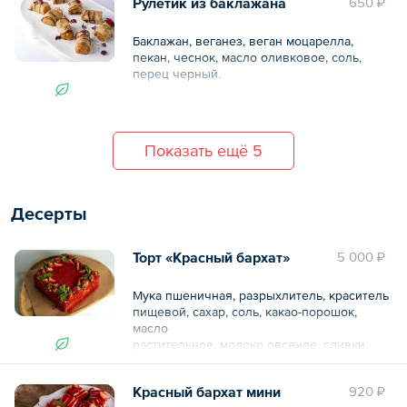
Рулетик из баклажана
650 ₽
Баклажан, веганез, веган моцарелла,
пекан, чеснок, масло оливковое, соль,
перец черный.
— 8 шт.
КБЖУ указано за 1 шт.
Показать ещё 5
Общий вес – 192 г
Десерты
Торт «Красный бархат»
5 000 ₽
Мука пшеничная, разрыхлитель, краситель
пищевой, сахар, соль, какао-порошок,
масло
растительное, молоко овсяное, сливки
кокосовые, тофу, вода, клубника.
Красный бархат мини
920 ₽