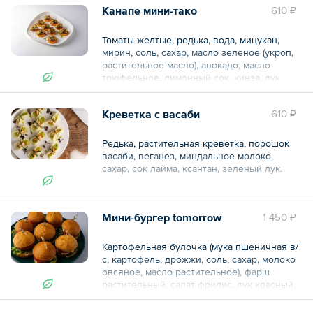
Канапе мини-тако
610 ₽
Общий вес – 2950 г
Томаты желтые, редька, вода, мицукан,
мирин, соль, сахар, масло зеленое (укроп,
растительное масло), авокадо, масло
трюфельное, лимонный сок, кинза, лук
красный, перец чили нити, лук зеленый.
Креветка с васаби
610 ₽
— 5 шт.
КБЖУ указано за 1 шт.
Редька, растительная креветка, порошок
васаби, веганез, миндальное молоко,
Общий вес – 225 г
сахар, сок лайма, ксантан, зеленый лук.
— 5 шт.
Мини-бургер tomorrow
1 450 ₽
КБЖУ указано за 1 шт.
Картофельная булочка (мука пшеничная в/
с, картофель, дрожжи, соль, сахар, молоко
овсяное, масло растительное), фарш
растительный, салат фрилис, лук красный,
огурцы маринованные, томаты, соус
сырные efco, веганез, унаги соус,