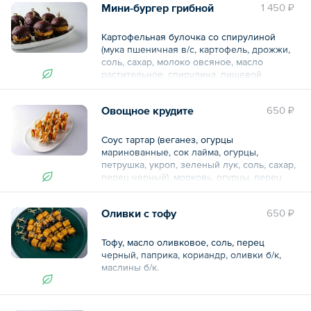
Мини-бургер грибной
1 450 ₽
чесночное масло.
— 8 шт.
Картофельная булочка со спирулиной
(мука пшеничная в/с, картофель, дрожжи,
КБЖУ указано за 1 шт.
соль, сахар, молоко овсяное, масло
растительное, спирулина, пищевой
Общий вес – 1 кг
краситель), шампиньоны, оливковое масло,
перец черный, капуста б/к, лук красный,
Овощное крудите
650 ₽
груша, веганез, соус сырный, масло
чесночное, томаты, черная смородина,
вода, корица, томаты вяленые, мини-
Соус тартар (веганез, огурцы
шпинат.
маринованные, сок лайма, огурцы,
петрушка, укроп, зеленый лук, соль, сахар,
— 8 шт.
перец черный), морковь, огурцы, перец
болгарский, стебель сельдерея.
КБЖУ указано за 1 шт.
Оливки с тофу
650 ₽
— 15 шт.
Общий вес – 1 кг
КБЖУ указано за 1 шт.
Тофу, масло оливковое, соль, перец
черный, паприка, кориандр, оливки б/к,
Общий вес – 615 г
маслины б/к.
— 10 шт.