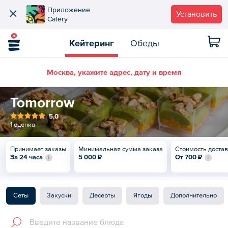
Приложение
Установить
Catery
Кейтеринг
Обеды
Москва, укажите адрес, дату и время
Tomorrow
5,0
1 оценка
Принимает заказы
Минимальная сумма заказа
Стоимость доста
За 24 часа
5 000 ₽
От
700 ₽
Сеты
Закуски
Десерты
Ягоды
Дополнительно