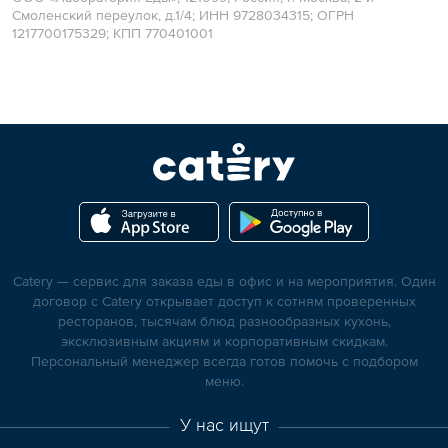
Смоленский переулок, д.1/4; ИНН 9728034315; ОГРН
1217700175329; КПП 770401001
Catery — сервис для заказа еды в офис и на мероприятия. Один
договор с Catery открывает доступ к сотням проверенных
ресторанов, тысячам блюд разнообразных кухонь,
эксклюзивным акциям и корпоративным скидкам.
Персональный менеджер всегда готов помочь с подбором
меню.
У нас ищут