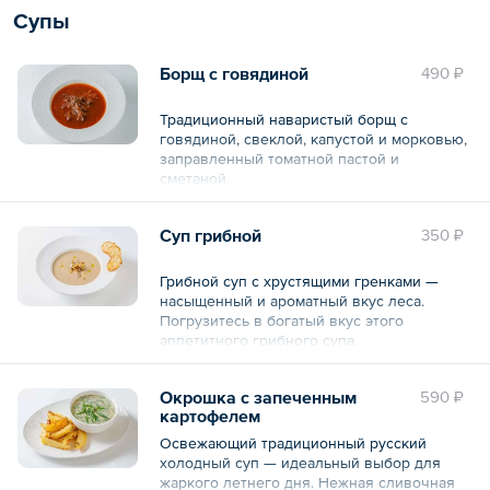
натуральную сладость и сохраняет
Общий вес – 480 г
Супы
хрустящую корочку.
Состав: кабачки, баклажаны, перец
Борщ с говядиной
490 ₽
болгарский красный, перец болгарский
желтый, масло растительное, соль.
Традиционный наваристый борщ с
— 12 шт.
говядиной, свеклой, капустой и морковью,
заправленный томатной пастой и
Общий вес – 480 г
сметаной.
Состав: говядина лопатка, свекла, капуста,
Суп грибной
350 ₽
сметана, томатная паста, соль, сахар,
морковь, лук репчатый, масло
растительное, уксус, соль, сахар, лимон,
Грибной суп с хрустящими гренками —
перец черный молотый.
насыщенный и ароматный вкус леса.
Погрузитесь в богатый вкус этого
Общий вес – 390 г
аппетитного грибного супа,
приготовленного из свежих и натуральных
ингредиентов. Этот грибной суп отлично
Окрошка с запеченным
590 ₽
подойдет для уютного обеда или ужина.
картофелем
Нежный, богатый ароматом грибов, он
обязательно порадует любителей
Освежающий традиционный русский
натуральных и вкусных блюд.
холодный суп — идеальный выбор для
жаркого летнего дня. Нежная сливочная