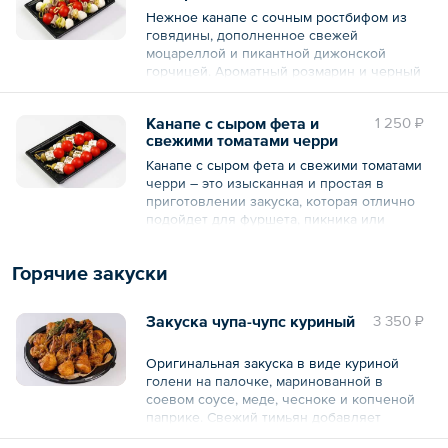
орегано, майоран, тимьян, чабер, базилик,
Нежное канапе с сочным ростбифом из
розмарин, мята, перец черный молотый.
говядины, дополненное свежей
моцареллой и пикантной дижонской
— 9 шт.
горчицей. Ароматный розмарин и черный
перец подчеркивают вкус мяса, а свежий
Общий вес – 180 г
базилик и томаты черри добавляют яркие
Канапе с сыром фета и
1 250 ₽
акценты. Хрустящий салат айсберг
свежими томатами черри
завершает композицию, делая каждую
порцию идеально сбалансированной.
Канапе с сыром фета и свежими томатами
черри – это изысканная и простая в
Состав: сыр моцарелла, говядина, горчица
приготовлении закуска, которая отлично
дижонская, розмарин, перец черный
подойдет для фуршета, пикника или
молотый, соль морская, соль поваренная
аперитива.
пищевая. базилик свежий, томаты черри,
салат айсберг.
Горячие закуски
Состав: томаты черри, сыр фета, оливки
зеленые крупные, прованские травы
— 9 шт.
орегано, майоран, тимьян, чабер, базилик,
Закуска чупа-чупс куриный
3 350 ₽
розмарин, мята.
Общий вес – 180 г
— 9 шт.
Оригинальная закуска в виде куриной
голени на палочке, маринованной в
Общий вес – 180 г
соевом соусе, меде, чесноке и копченой
паприке. Свежий тимьян добавляет
нежный аромат, а золотистая корочка