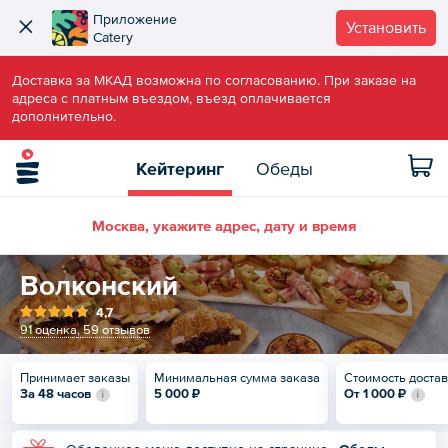
Приложение
Установить
Catery
Доставка за МКАД возможна по согласованию. При заказе на
адреса с платным въездом, въезд оплачивается
дополнительно.
Кейтеринг
Обеды
Москва, укажите адрес, дату и время
Волконский
4,7
91 оценка
,
59 отзывов
Принимает заказы
Минимальная сумма заказа
Стоимость доста
За 48 часов
5 000 ₽
От
1 000 ₽