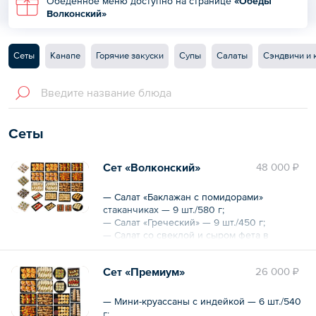
Обеденное меню доступно на странице
«Обеды
Волконский»
Сеты
Канапе
Горячие закуски
Супы
Салаты
Сэндвичи и 
Сеты
Сет «Волконский»
48 000 ₽
— Салат «Баклажан с помидорами»
стаканчиках — 9 шт./580 г;
— Салат «Греческий» — 9 шт./450 г;
— Салат со свеклой и сыром фета в
стаканчиках — 9 шт./450 г;
— Салат «Оливье» с креветкой — 9 шт./450
Сет «Премиум»
26 000 ₽
г;
— Шашлык беби-картофель с перцем — 24
шт./960 г;
— Мини-круассаны с индейкой — 6 шт./540
— Шашлык с курицей — 24 шт./960 г;
г;