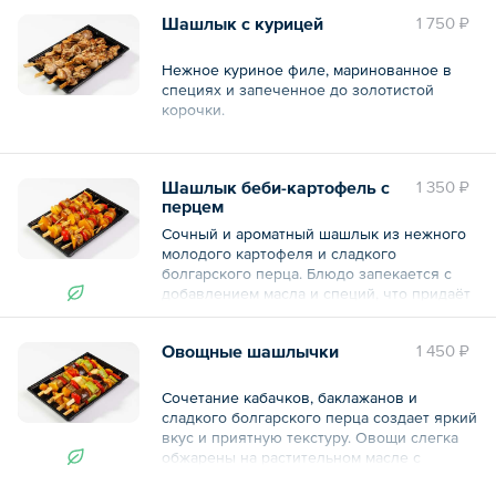
делает блюдо особенно аппетитным.
Шашлык с курицей
1 750 ₽
Общий вес – 1 кг
Нежное куриное филе, маринованное в
специях и запеченное до золотистой
корочки.
Состав: филе куриное, маринад, соль,
перец черный молотый.
Шашлык беби-картофель с
1 350 ₽
перцем
— 12 шт.
Сочный и ароматный шашлык из нежного
Общий вес – 480 г
молодого картофеля и сладкого
болгарского перца. Блюдо запекается с
добавлением масла и специй, что придаёт
ему аппетитную золотистую корочку и
насыщенный вкус.
Овощные шашлычки
1 450 ₽
Состав: картофель мини, перец болгарский
желтый, перец болгарский красный, масло
Сочетание кабачков, баклажанов и
растительное, соль, перец черный
сладкого болгарского перца создает яркий
молотый
вкус и приятную текстуру. Овощи слегка
обжарены на растительном масле с
— 12 шт.
добавлением соли, что подчеркивает их