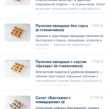
тархуном, каперсы, анчоусы, соус соевый,
порционной подаче — в стаканчиках. Салат
чеснок свежий, перец черный молотый,
Состав: яйца куриные, морковь, картофель,
включает отварные свеклу, картофель и
чипсы из багета, салат Романо, томаты
горбуша консервированная, майонез, яйца
морковь, квашеную капусту, маринованные
черри, сыр пармезан, масло оливковое,
перепелиные, лук зеленый свежий.
огурцы и консервированный горошек.
перец черный молотый.
Заправлен подсолнечным маслом.
— 9 шт.
Палочки овощные без соуса
1 400 ₽
Общий вес – 250 г
(в стаканчиках)
Состав: свекла, капуста квашенная,
Общий вес – 450 г
морковь, картофель, огурцы
Свежие и хрустящие овощные палочки из
маринованные, горошек
болгарского перца, сельдерея, огурцов и
консервированный, масло подсолнечное
моркови — идеальная закуска для
нерафинированное, масло подсолнечное
фуршета.
рафинированное, соль поваренная
пищевая, сахар белый.
Состав: перец болгарский свежий, стебель
Палочки овощные с соусом
1 700 ₽
сельдерея свежий, огурцы свежие,
— 9 шт.
«Цезарь» (в стаканчиках)
морковь свежая.
Элегантная закуска в удобном формате —
Общий вес – 450 г
— 9 шт.
свежие хрустящие овощные палочки с
насыщенным соусом Цезарь, поданные в
Общий вес – 360 г
стильных стаканчиках.
Состав: майонез, перец болгарский
Салат «Баклажан с
2 750 ₽
свежий, стебель сельдерея свежий,
помидорами» (в
огурцы свежие, морковь свежая, сливки,
стаканчиках)
соус соевый, филе анчоусов в масле, сыр
Сочетание нежных баклажанов, сочных