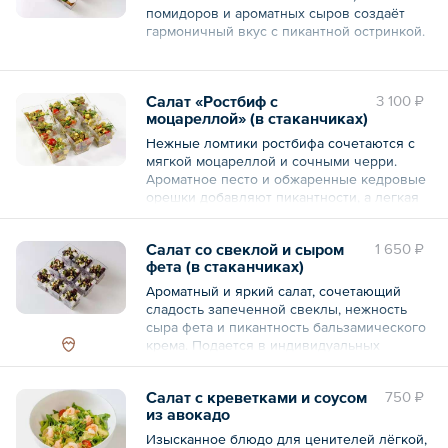
пармезан, каперсы.
помидоров и ароматных сыров создаёт
гармоничный вкус с пикантной остринкой.
— 9 шт.
Состав: помидоры свежие, баклажаны, сыр
Общий вес – 540 г
фета, сыр креметта, сливки, соус шрирача,
Салат «Ростбиф с
3 100 ₽
кинза, яйца куриные, мука, масло
моцареллой» (в стаканчиках)
растительное, соус соевый, сухари
панировочные.
Нежные ломтики ростбифа сочетаются с
мягкой моцареллой и сочными черри.
— 9 шт.
Ароматное песто и обжаренные кедровые
орешки добавляют пикантности, а легкая
Общий вес – 580 г
горчинка рукколы и сладковатый
бальзамик завершают вкус.
Салат со свеклой и сыром
1 650 ₽
фета (в стаканчиках)
Состав: ростбиф, сыр моцарелла, базилик,
орех кешью, томаты Черри, соус Песто,
Ароматный и яркий салат, сочетающий
микрозелень гороха.
сладость запеченной свеклы, нежность
сыра фета и пикантность бальзамического
— 9 шт.
крема. Подается в индивидуальных
стаканчиках, украшенных зеленью и
Общий вес – 450 г
орехами.
Салат с креветками и соусом
750 ₽
из авокадо
Состав: свекла, сыр рассольный, масло
подсолнечное рафинированное, масло
Изысканное блюдо для ценителей лёгкой,