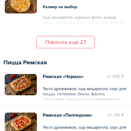
Размер на выбор.
Сыр моцарелла, куриное филе, ананас,
перец халапеньо, соус для пиццы, зелень.
Показать ещё 27
Пицца Римская
Римская «Чоризо»
oт
845 ₽
Тесто дрожжевое, сыр моцарелла, соус для
пиццы, пеперони, бекон, фасоль
стручковая, кукуруза консервированная.
Римская «Пепперони»
oт
745 ₽
Тесто дрожжевое, сыр моцарелла, соус для