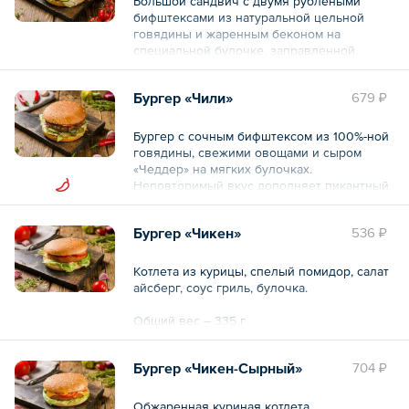
Большой сандвич с двумя рублеными
бифштексами из натуральной цельной
говядины и жаренным беконом на
специальной булочке, заправленной
луком, маринованными огурчиками,
ломтиком сыра «Чеддер», свежим салатом
Бургер «Чили»
679 ₽
и специальным соусом.
Общий вес – 445 г
Бургер с сочным бифштексом из 100%-ной
говядины, свежими овощами и сыром
«Чеддер» на мягких булочках.
Неповторимый вкус дополняет пикантный
соус с перцем халапеньо, который
добавляет бургеру особенной остроты.
Бургер «Чикен»
536 ₽
Общий вес – 320 г
Котлета из курицы, спелый помидор, салат
айсберг, соус гриль, булочка.
Общий вес – 335 г
Бургер «Чикен-Сырный»
704 ₽
Обжаренная куриная котлета,