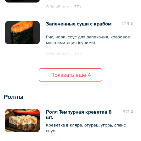
Общий вес – 37 г
Запеченные суши с крабом
219 ₽
Рис, нори, соус для запекания, крабовое
мясо имитация (сурими).
Общий вес – 49 г
Показать ещё 4
Роллы
Ролл Темпурная креветка 8
671 ₽
шт.
Креветка в кляре, огурец, угорь, спайс
соус.