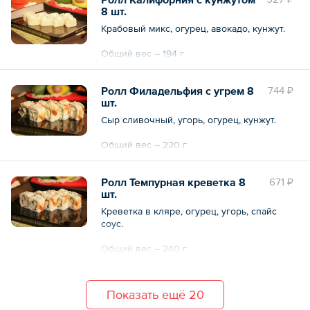
8 шт.
Крабовый микс, огурец, авокадо, кунжут.
Общий вес – 194 г
Ролл Филадельфия с угрем 8
744 ₽
шт.
Сыр сливочный, угорь, огурец, кунжут.
Общий вес – 220 г
Ролл Темпурная креветка 8
671 ₽
шт.
Креветка в кляре, огурец, угорь, спайс
соус.
Общий вес – 240 г
Показать ещё 20