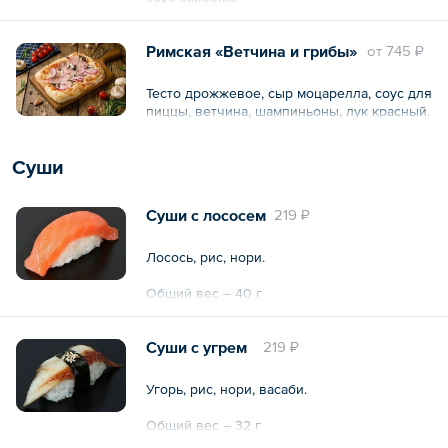
Римская «Ветчина и грибы»
oт
745 ₽
Тесто дрожжевое, сыр моцарелла, соус для
пиццы, ветчина, шампиньоны, лук красный.
Суши
Суши с лососем
219 ₽
Лосось, рис, нори.
Общий вес – 40 г
Суши с угрем
219 ₽
Угорь, рис, нори, васаби.
Общий вес – 32 г