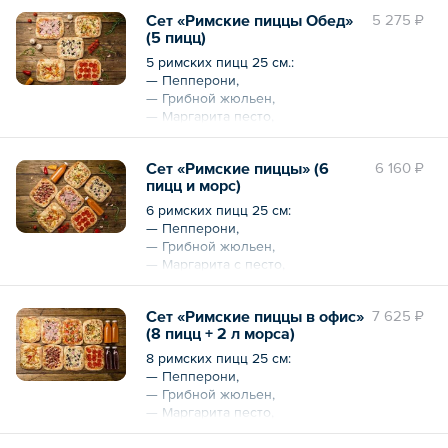
Сет «Римские пиццы Обед»
5 275 ₽
(5 пицц)
5 римских пицц 25 см.:
— Пепперони,
— Грибной жюльен,
— Маргарита песто,
— Ветчина-грибы,
— Цыпленок Бешамель.
Сет «Римские пиццы» (6
6 160 ₽
пицц и морс)
Общий вес – 1920 г
6 римских пицц 25 см:
— Пепперони,
— Грибной жюльен,
— Маргарита с песто,
— Ветчина-грибы,
— Цыпленок Бешамель
Сет «Римские пиццы в офис»
7 625 ₽
— Бекон BBQ.
(8 пицц + 2 л морса)
Напитки:
8 римских пицц 25 см:
— Облепиховый морс (собственного
— Пепперони,
приготовления) — 1 л.
— Грибной жюльен,
— Маргарита песто,
Общий вес – 2330 г
— Ветчина грибы,
Общий объем – 1 л
— Пикантная чоризо,