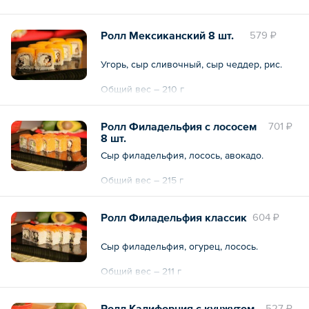
Общий вес – 210 г
Ролл Мексиканский 8 шт.
579 ₽
Угорь, сыр сливочный, сыр чеддер, рис.
Общий вес – 210 г
Ролл Филадельфия с лососем
701 ₽
8 шт.
Сыр филадельфия, лосось, авокадо.
Общий вес – 215 г
Ролл Филадельфия классик
604 ₽
Сыр филадельфия, огурец, лосось.
Общий вес – 211 г
Ролл Калифорния с кунжутом
527 ₽