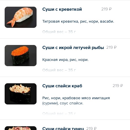
Суши с креветкой
219 ₽
Тигровая креветка, рис, нори, васаби.
Общий вес – 35 г
Суши с икрой летучей рыбы
219 ₽
Красная икра, рис, нори.
Общий вес – 35 г
Суши спайси краб
219 ₽
Рис, нори, крабовое мясо имитация
(сурими), соус спайси.
Общий вес – 35 г
Суши спайси тунец
219 ₽