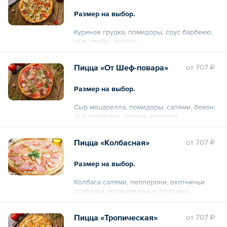
Размер на выбор.
Куриная грудка, помидоры, соус барбекю,
сыр, грибы, зелень.
Пицца «От Шеф-повара»
oт
707 ₽
Размер на выбор.
Сыр моцарелла, помидоры, салями, бекон,
сыр пармезан, зелень, ветчина.
Пицца «Колбасная»
oт
707 ₽
Размер на выбор.
Колбаса салями, пепперони, охотничьи
колбаски, маринованные огурчики,
помидоры, соус, зелень.
Пицца «Тропическая»
oт
707 ₽