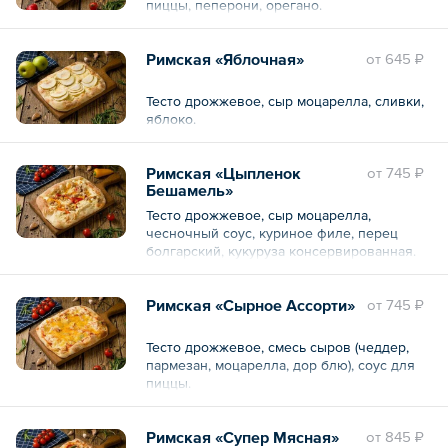
пиццы, пеперони, орегано.
Римская «Яблочная»
oт
645 ₽
Тесто дрожжевое, сыр моцарелла, сливки,
яблоко.
Римская «Цыпленок
oт
745 ₽
Бешамель»
Тесто дрожжевое, сыр моцарелла,
чесночный соус, куриное филе, перец
болгарский, кукуруза консервированная.
Римская «Сырное Ассорти»
oт
745 ₽
Тесто дрожжевое, смесь сыров (чеддер,
пармезан, моцарелла, дор блю), соус для
пиццы.
Римская «Супер Мясная»
oт
845 ₽