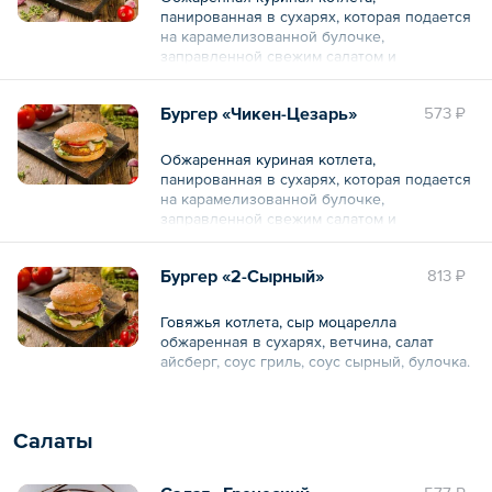
панированная в сухарях, которая подается
на карамелизованной булочке,
заправленной свежим салатом и
специальным соусом «Цезарь».
Бургер «Чикен-Цезарь»
573 ₽
Общий вес – 360 г
Обжаренная куриная котлета,
панированная в сухарях, которая подается
на карамелизованной булочке,
заправленной свежим салатом и
специальным соусом «Цезарь».
Бургер «2-Сырный»
813 ₽
Общий вес – 365 г
Говяжья котлета, сыр моцарелла
обжаренная в сухарях, ветчина, салат
айсберг, соус гриль, соус сырный, булочка.
Общий вес – 360 г
Салаты