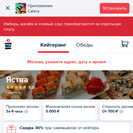
Приложение
Установить
Catery
Имбирь, васаби и соевый соус приобретаются за отдельную
плату.
Кейтеринг
Обеды
Москва, укажите адрес, дату и время
Яства
5,0
1 оценка
Принимает заказы
Минимальная сумма заказа
Стоимость доста
За 4 часа
5 000 ₽
От
700 ₽
Скидка 30%
при самовывозе от кейтера.