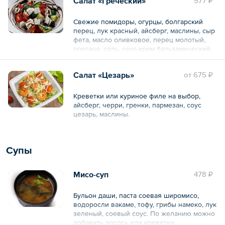
Салат «Греческий»
577 ₽
Свежие помидоры, огурцы, болгарский
перец, лук красный, айсберг, маслины, сыр
фета, масло оливковое, перец молотый,
орегано, соль, соус-крем бальзамический.
Общий вес – 230 г
Салат «Цезарь»
oт
675 ₽
Креветки или куриное филе на выбор,
айсберг, черри, гренки, пармезан, соус
цезарь, маслины.
Общий вес – 230 г
Супы
Мисо-суп
478 ₽
Бульон даши, паста соевая широмисо,
водоросли вакаме, тофу, грибы намеко, лук
зеленый, соевый соус. По желанию можно
добавить лосось или креветки.