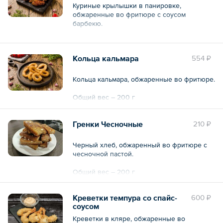
Куриные крылышки в панировке,
обжаренные во фритюре с соусом
барбекю.
Общий вес – 250 г
Кольца кальмара
554 ₽
Кольца кальмара, обжаренные во фритюре.
Общий вес – 200 г
Гренки Чесночные
210 ₽
Черный хлеб, обжаренный во фритюре с
чесночной пастой.
Общий вес – 200 г
Креветки темпура со спайс-
600 ₽
соусом
Креветки в кляре, обжаренные во