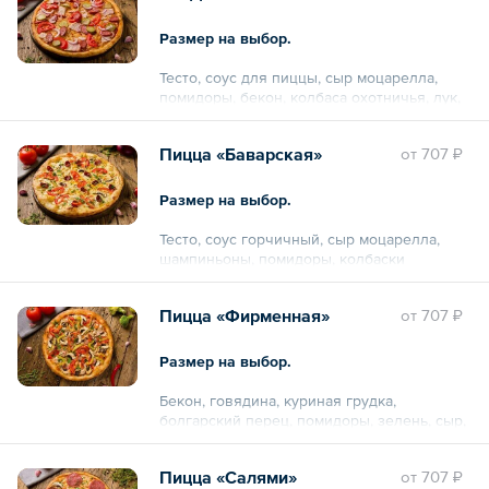
Размер на выбор.
Тесто, соус для пиццы, сыр моцарелла,
помидоры, бекон, колбаса охотничья, лук,
огурцы маринованные.
Пицца «Баварская»
oт
707 ₽
Размер на выбор.
Тесто, соус горчичный, сыр моцарелла,
шампиньоны, помидоры, колбаски
охотничьи, зелень микс.
Пицца «Фирменная»
oт
707 ₽
Размер на выбор.
Бекон, говядина, куриная грудка,
болгарский перец, помидоры, зелень, сыр,
грибы, фирменный соус.
Пицца «Салями»
oт
707 ₽