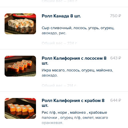
Общий вес – 240 г
Ролл Канада 8 шт.
750 ₽
Сыр сливочный, лосось, угорь, огурец,
авокадо, рис.
Общий вес – 224 г
Ролл Калифорния с лососем 8
643 ₽
шт.
Икра масаго, лосось, огурец, майонез,
авокадо.
Общий вес – 214 г
Ролл Калифорния с крабом 8
644 ₽
шт.
Рис п/ф, нори , майонез , крабовые
палочки , огурец п/ф, омлет, масаго
оранжевая.