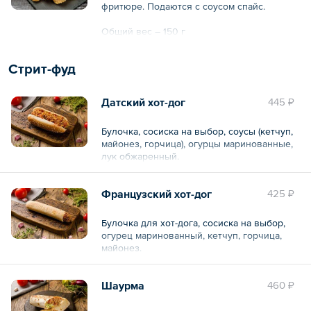
фритюре. Подаются с соусом спайс.
Общий вес – 150 г
Стрит-фуд
Датский хот-дог
445 ₽
Булочка, сосиска на выбор, соусы (кетчуп,
майонез, горчица), огурцы маринованные,
лук обжаренный.
Французский хот-дог
425 ₽
Булочка для хот-дога, сосиска на выбор,
огурец маринованный, кетчуп, горчица,
майонез.
Шаурма
460 ₽