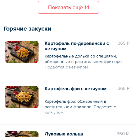
Общий объем – 4 л
— Evervess Cola — 3 шт. по 500 мл.
Показать ещё 14
Общий вес – 2 кг
Общий объем – 1.5 л
Горячие закуски
Картофель по-деревенски с
365 ₽
кетчупом
Картофельные дольки со специями,
обжаренные в растительном фритюре.
Подаются с кетчупом.
Общий вес – 200 г
Картофель фри с кетчупом
365 ₽
Картофель фри, обжаренный в
растительном фритюре. Подается с
кетчупом.
Общий вес – 200 г
Луковые кольца
360 ₽