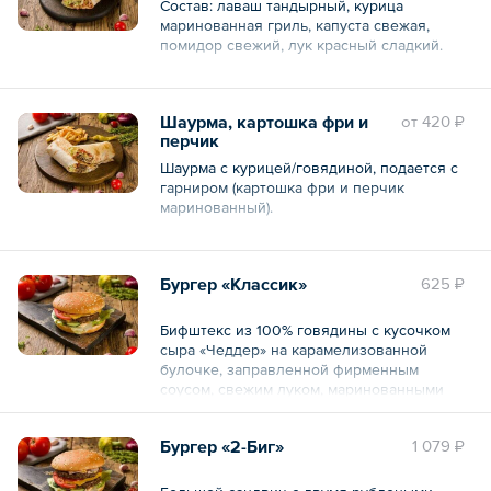
Состав: лаваш тандырный, курица
маринованная гриль, капуста свежая,
помидор свежий, лук красный сладкий.
Выбирайте свой вариант шаурмы:
— На сырно-чесночном соусе;
Шаурма, картошка фри и
oт
420 ₽
— На медово‑горчичном соусе;
перчик
— На соусе барбекю;
— Мексиканская — с острым томатным
Шаурма с курицей/говядиной, подается с
соусом, перцем халапеньо и
гарниром (картошка фри и перчик
консервированной кукурузой.
маринованный).
Общий вес – 300 г
Состав: лаваш, филе куриное/фарш
говяжий запеченный, помидор, огурец
Бургер «Классик»
625 ₽
маринованный, капуста, соус чесночный,
кетчуп, картошка фри, перец халапеньо.
Бифштекс из 100% говядины с кусочком
сыра «Чеддер» на карамелизованной
булочке, заправленной фирменным
соусом, свежим луком, маринованными
огурчиками, свежим салатом, ломтиком
свежего помидора.
Бургер «2-Биг»
1 079 ₽
Общий вес – 315 г