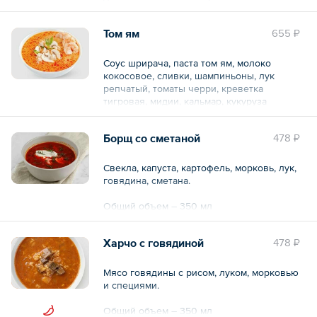
Общий объем – 350 мл
Том ям
655 ₽
Соус шрирача, паста том ям, молоко
кокосовое, сливки, шампиньоны, лук
репчатый, томаты черри, креветка
тигровая, мидии, кальмар, кукуруза
консервированная, рис для суши, долька
лимона.
Борщ со сметаной
478 ₽
Общий объем – 350 мл
Свекла, капуста, картофель, морковь, лук,
говядина, сметана.
Общий объем – 350 мл
Харчо с говядиной
478 ₽
Мясо говядины с рисом, луком, морковью
и специями.
Общий объем – 350 мл