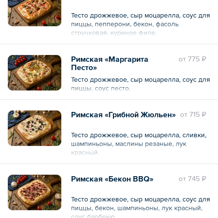
Тесто дрожжевое, сыр моцарелла, соус для
пиццы, пепперони, бекон, фасоль
стручковая, куриное филе.
Римская «Маргарита
oт
775 ₽
Песто»
Тесто дрожжевое, сыр моцарелла, соус для
пиццы, соус песто.
Римская «Грибной Жюльен»
oт
715 ₽
Тесто дрожжевое, сыр моцарелла, сливки,
шампиньоны, маслины резаные, лук
красный.
Римская «Бекон BBQ»
oт
745 ₽
Тесто дрожжевое, сыр моцарелла, соус для
пиццы, бекон, шампиньоны, лук красный,
соус барбекю.