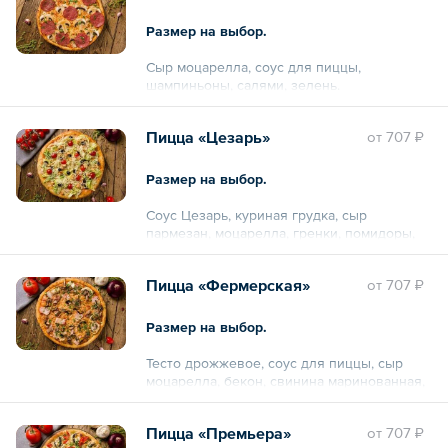
Размер на выбор.
Сыр моцарелла, соус для пиццы,
шампиньоны, салями, зелень.
Пицца «Цезарь»
oт
707 ₽
Размер на выбор.
Соус Цезарь, куриная грудка, сыр
пармезан, моцарелла, гренки, помидоры,
салат айсберг.
Пицца «Фермерская»
oт
707 ₽
Размер на выбор.
Тесто дрожжевое, соус для пиццы, сыр
моцарелла, бекон, свинина маринованная,
чесночный соус, зелень, шампиньоны.
Пицца «Премьера»
oт
707 ₽