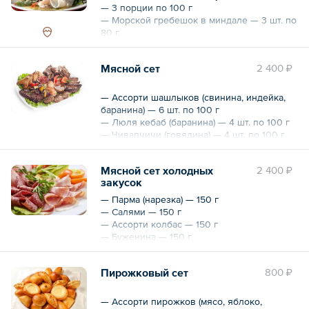
4 шт. по 18 г
— 3 порции по 100 г
— Морской гребешок в миндале — 3 шт. по
80 г
— Креветка в шоте под соусом песто — 3
шт. по 80 г
Мясной сет
2 400 ₽
— Эмпонадос с дарами моря — 3 шт. по 80
г
— Ассорти шашлыков (свинина, индейка,
баранина) — 6 шт. по 100 г
— Люля кебаб (баранина) — 4 шт. по 100 г
— Чивапчичи (говядина) — 4 шт. по 100 г
— Куриные ножки по-Техаски — 4 шт. по
100 г
Мясной сет холодных
2 400 ₽
— Картофель фри — 150 г
закусок
— Картофель по-деревенски — 150 г
— Свежие овощи — 150 г
— Парма (нарезка) — 150 г
— Салями — 150 г
— Ассорти колбас — 150 г
— Буженина — 150 г
— Ростбиф — 150 г
— Куриный рулет с черносливом и грибами
Пирожковый сет
800 ₽
— 150 г
— Ассорти пирожков (мясо, яблоко,