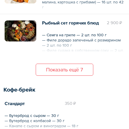
малина, картошка с грибами) — 16 шт. по 42
г
Рыбный сет горячих блюд
2 900 ₽
— Семга на гриле — 2 шт. по 100 г
— Филе дорадо запеченый с розмарином
— 2 шт. по 100 г
— Филе судака в собственном соку — 2 шт.
по 100 г
— Филе морского окуня с овощами — 2 шт.
по 100 г
Показать ещё 7
— Соус тар-тар — 80 г
— Овощной гарнир — 2 шт. по 100 г
Кофе-брейк
Стандарт
350 ₽
— Бутерброд с сыром — 30 г
— Бутерброд с колбасой — 30 г
— Канапе с сыром и виноградом — 18 г