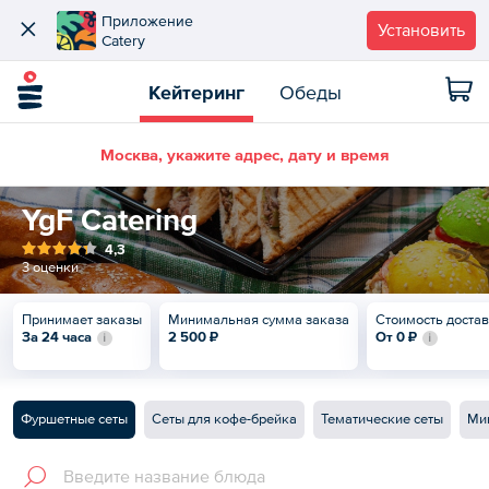
Приложение
Установить
Catery
Кейтеринг
Обеды
Москва, укажите адрес, дату и время
YgF Catering
4,3
3 оценки
Принимает заказы
Минимальная сумма заказа
Стоимость доста
За 24 часа
2 500 ₽
От
0 ₽
Фуршетные сеты
Сеты для кофе-брейка
Тематические сеты
Ми