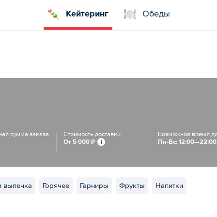
Кейтеринг
Обеды
ая сумма заказа
Стоимость доставки
Возможное время д
От
5 000 ₽
Пн-Вс: 12:00—22:00
и выпечка
Горячее
Гарниры
Фрукты
Напитки