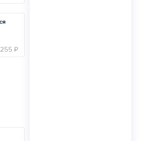
ся
255 ₽