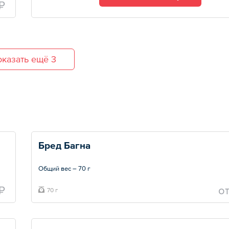
₽
казать ещё 3
Бред Багна
Общий вес – 70 г
₽
o
70 г