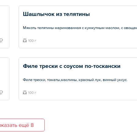
Шашлычок из телятины
Мякоть телятины маринованная с кунжутным маслом, с овоща
Общий вес – 100 г
₽
100 г
Филе трески с соусом по-тоскански
Филе трески, томаты,маслины, красный лук, винный уксус.
Общий вес – 100 г
₽
100 г
казать ещё 8