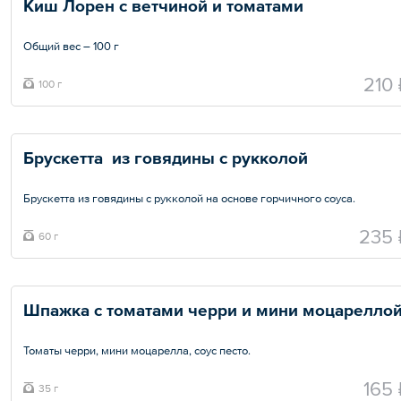
Киш Лорен с ветчиной и томатами
Общий вес – 100 г
210 
100 г
Брускетта  из говядины с рукколой
Брускетта из говядины с рукколой на основе горчичного соуса.
Общий вес – 60 г
235 
60 г
Шпажка с томатами черри и мини моцарелло
Томаты черри, мини моцарелла, соус песто.
Общий вес – 35 г
165 
35 г