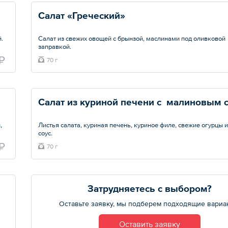
Салат «Греческий»
.
Салат из свежих овощей с брынзой, маслинами под оливковой
заправкой.
₽
70 г
Общий вес – 70 г
Салат из куриной печени с  малиновым 
,
Листья салата, куриная печень, куриное филе, свежие огурцы и
соус.
₽
70 г
Общий вес – 70 г
Затрудняетесь с выбором?
Оставьте заявку, мы подберем подходящие вариа
Оставить заявку