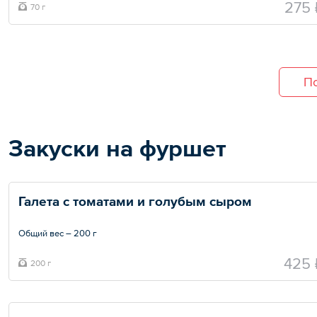
275 
70 г
По
Закуски на фуршет
Галета с томатами и голубым сыром
Общий вес – 200 г
425 
200 г