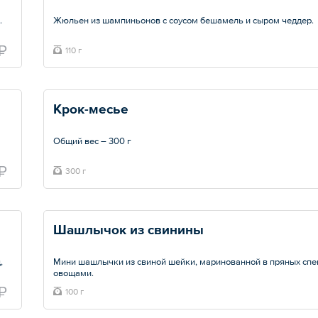
.
Жюльен из шампиньонов с соусом бешамель и сыром чеддер.
Общий вес – 110 г
₽
110 г
Крок-месье
Общий вес – 300 г
₽
300 г
Шашлычок из свинины
,
Мини шашлычки из свиной шейки, маринованной в пряных спе
овощами.
₽
100 г
Общий вес – 100 г