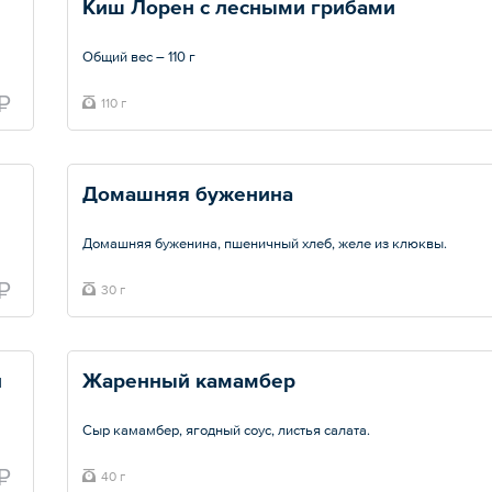
Киш Лорен с лесными грибами
Общий вес – 110 г
₽
110 г
Домашняя буженина
Домашняя буженина, пшеничный хлеб, желе из клюквы.
Общий вес – 30 г
₽
30 г
й
Жаренный камамбер
Сыр камамбер, ягодный соус, листья салата.
Общий вес – 40 г
₽
40 г