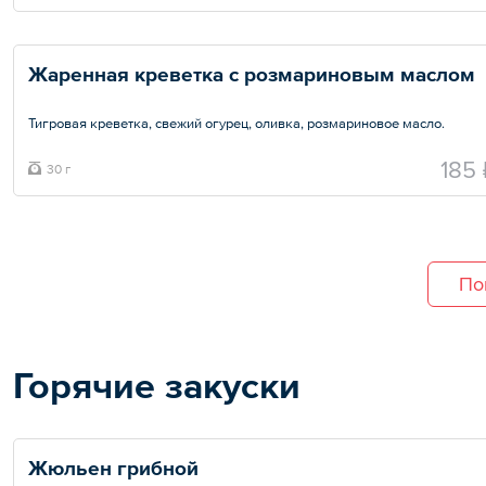
Жаренная креветка с розмариновым маслом
Тигровая креветка, свежий огурец, оливка, розмариновое масло.
Общий вес – 30 г
185 
30 г
По
Горячие закуски
Жюльен грибной