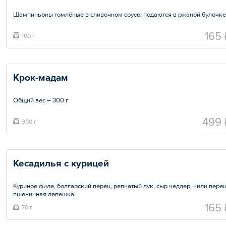
Шампиньоны томлёные в сливочном соусе, подаются в ржаной булочке
Общий вес – 100 г
165 
100 г
Крок-мадам
Общий вес – 300 г
499 
300 г
Кесадилья с курицей
Куриное филе, болгарский перец, репчатый лук, сыр чеддер, чили перец
пшеничная лепешка.
165 
70 г
Общий вес – 70 г