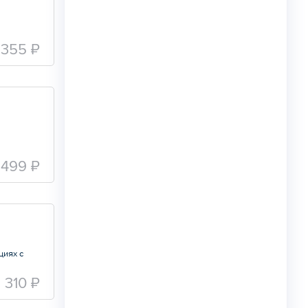
355 ₽
499 ₽
циях с
310 ₽