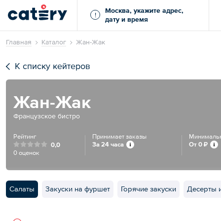
Москва, укажите адрес,
!
дату и время
Главная
Каталог
Жан-Жак
К списку кейтеров
Жан-Жак
Французское бистро
Рейтинг
Принимает заказы
Минимальн
За 24 часа
От
0 ₽
0,0
0 оценок
Салаты
Закуски на фуршет
Горячие закуски
Десерты 