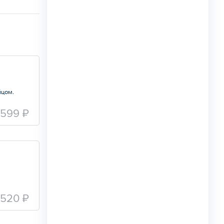
йцом.
599 ₽
520 ₽