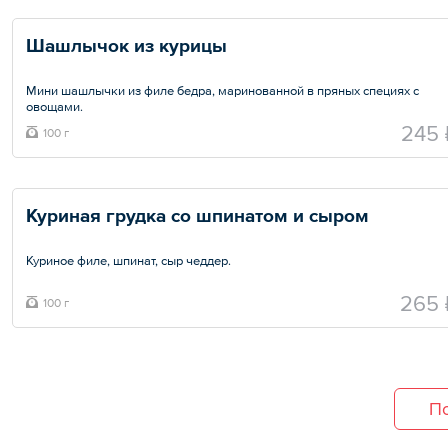
Шашлычок из курицы
Мини шашлычки из филе бедра, маринованной в пряных специях с
овощами.
245 
100 г
Общий вес – 100 г
Куриная грудка со шпинатом и сыром
Куриное филе, шпинат, сыр чеддер.
Общий вес – 100 г
265 
100 г
По