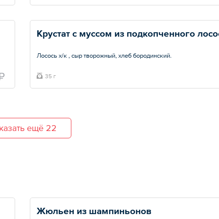
Крустат с муссом из подкопченного лосо
Лосось х/к , сыр творожный, хлеб бородинский.
Общий вес – 35 г
₽
35 г
казать ещё 22
Жюльен из шампиньонов