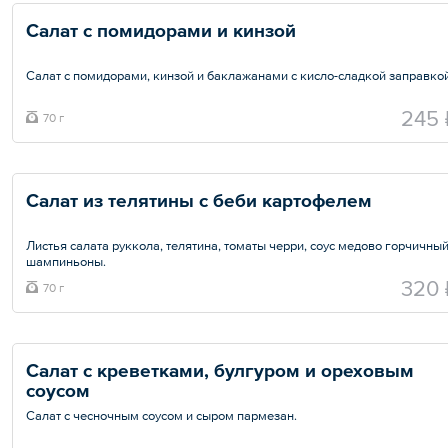
Салат с помидорами и кинзой
Салат с помидорами, кинзой и баклажанами с кисло-сладкой заправкой
Общий вес – 70 г
245 
70 г
Салат из телятины с беби картофелем
Листья салата руккола, телятина, томаты черри, соус медово горчичный
шампиньоны.
320 
70 г
Общий вес – 70 г
Салат с креветками, булгуром и ореховым 
соусом
Салат с чесночным соусом и сыром пармезан.
Общий вес – 70 г