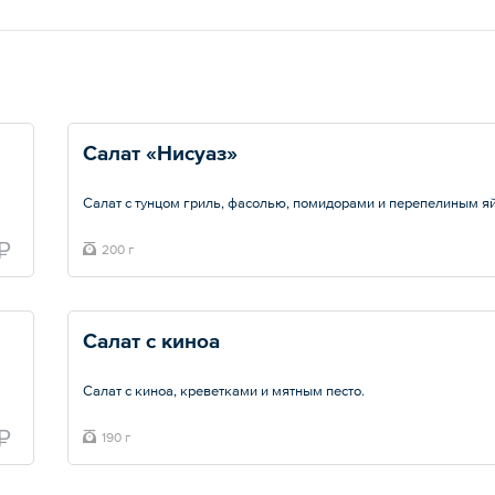
Салат «Нисуаз»
Салат с тунцом гриль, фасолью, помидорами и перепелиным я
Общий вес – 200 г
₽
200 г
Салат с киноа
Салат с киноа, креветками и мятным песто.
Общий вес – 190 г
₽
190 г