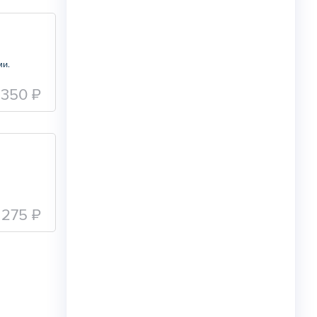
ми.
350 ₽
275 ₽