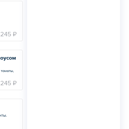
245 ₽
соусом
 томаты,
245 ₽
нты.