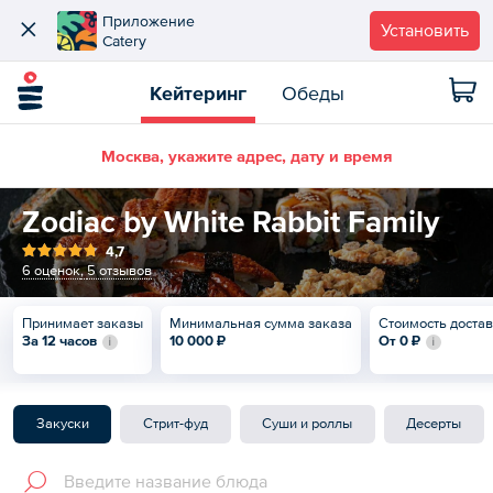
Приложение
Установить
Catery
Кейтеринг
Обеды
Москва, укажите адрес, дату и время
Zodiac by White Rabbit Family
4,7
6 оценок
,
5 отзывов
Принимает заказы
Минимальная сумма заказа
Стоимость доста
За 12 часов
10 000 ₽
От
0 ₽
Закуски
Стрит-фуд
Суши и роллы
Десерты