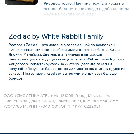
Рисовое тесто. Начинка нежный крем на
основе белового шоколада с добавлением
желе на основе сока юдзу.
— Клубника:
Рисовое тесто (рисовая мука, вода,
сахарная пудра). Начинка нежный
Zodiac by White Rabbit Family
сливочный крем, на основе сыра
маскарпоне, взбитые сливки, клубника.
Ресторан Zodiac — это история о современной паназиатской
Добавляется ваниль, украшается
кухне, которая сочетает в себе самые интересные блюда Китая,
марципаном.
Японии, Малайзии, Вьетнама и Таиланда в авторской
— Голубика:
интерпретации восходящей звезды альянса WRF — шефа Рустама
Рисовое тесто (рисовая мука, вода,
Хайдарова. Регистрируйтесь на «Catery», делайте заказы и
сахарная пудра, чернила каракатицы).
получайте бонусные баллы, которыми можно оплатить следующие
Начинка: нежный сливочный крем, на
заказы. При заказе у «Zodiac» вы получите в три раза больше
бонусов!
основе сыра маскарпоне, карамель,
взбитые сливки, голубика.
12 шт.
ООО «СМОЛЕНКА АТРИУМ», 121099, Город Москва, пл.
Смоленская, дом 3, этаж 1, помещение I, комната 55А, ИНН
Общий вес – 750 г
7704778544, КПП 770401001, ОГРН 1117746222021.