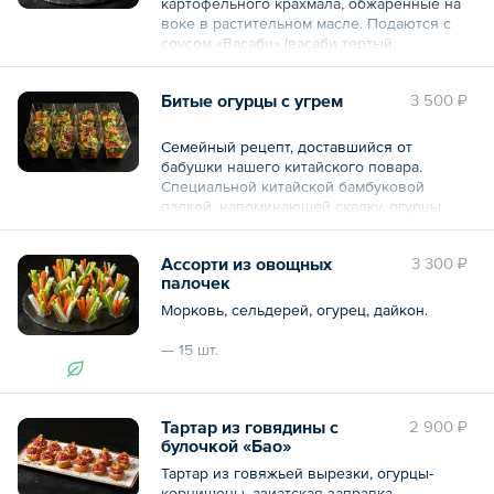
картофельного крахмала, обжаренные на
воке в растительном масле. Подаются с
соусом «Васаби» (васаби тертый,
сгущенное молоко, майонез, лайм) и
декорируются лепестками миндаля,
Битые огурцы с угрем
3 500 ₽
слайсом дайкона и кресс-салатом.
— 20 шт.
Семейный рецепт, доставшийся от
бабушки нашего китайского повара.
Общий вес – 0.6 кг
Специальной китайской бамбуковой
палкой, напоминающей скалку, огурцы
слегка отбиваются и замачиваются
примерно 7 минут в смеси из рисового
Ассорти из овощных
3 300 ₽
уксуса, апельсинового сока и соуса кимчи.
палочек
Благодаря такой обработке огурец
размягчается внутри, а снаружи приятно
Морковь, сельдерей, огурец, дайкон.
хрустит. сверху выкладывается опаленный
угорь и украшается кресс кинза.
— 15 шт.
12 шт.
Общий вес – 750 г
Тартар из говядины с
2 900 ₽
Общий вес – 480 г
булочкой «Бао»
Тартар из говяжьей вырезки, огурцы-
корнишоны, азиатская заправка