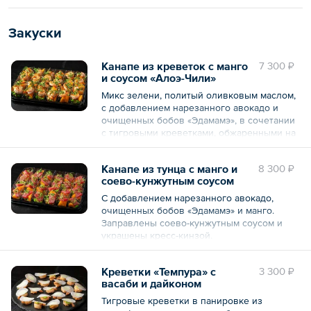
Закуски
Канапе из креветок с манго
7 300 ₽
и соусом «Алоэ-Чили»
Микс зелени, политый оливковым маслом,
с добавлением нарезанного авокадо и
очищенных бобов «Эдамамэ», в сочетании
с тигровыми креветками, обжаренными на
сковороде и выложенными на горелку,
заправленными соусом «Алоэ-Чили».
Канапе из тунца с манго и
8 300 ₽
Блюдо украшено специями «Фурикакэ».
соево-кунжутным соусом
— 24 шт.
C добавлением нарезанного авокадо,
очищенных бобов «Эдамамэ» и манго.
Общий вес – 1.4 кг
Заправлены соево-кунжутным соусом и
украшены кресс-кинзой.
— 24 шт.
Креветки «Темпура» с
3 300 ₽
васаби и дайконом
Общий вес – 1.4 кг
Тигровые креветки в панировке из