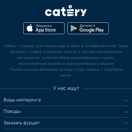
Catery — сервис для заказа еды в офис и на мероприятия. Один
договор с Catery открывает доступ к сотням проверенных
ресторанов, тысячам блюд разнообразных кухонь,
эксклюзивным акциям и корпоративным скидкам.
Персональный менеджер всегда готов помочь с подбором
меню.
У нас ищут
Виды кейтеринга
Поводы
Заказать фуршет