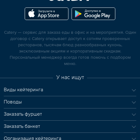
Catery — сервис для заказа еды в офис и на мероприятия. Один
договор с Catery открывает доступ к сотням проверенных
ресторанов, тысячам блюд разнообразных кухонь,
эксклюзивным акциям и корпоративным скидкам.
Персональный менеджер всегда готов помочь с подбором
меню.
У нас ищут
Виды кейтеринга
Поводы
Заказать фуршет
Заказать банкет
Организация кейтеринга