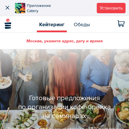
Приложение
Установить
Catery
Кейтеринг
Обеды
Москва, укажите адрес, дату и время
Готовые предложения
по организации кофе-брейка
на семинарах
Заказывайте кофе-брейки на семинар от 500+ компаний.