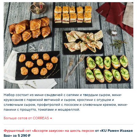
Набор состоит из мини-сэндвичей с салями и твердым сыром, мини-
круассанов с пармской ветчиной и сыром, кростини с огурцом и
сливочным сыром, профитролей с лососем и сливочным кремом, мини-
панини с прошутто, томатами и моцареллой.
Больше сетов от CORREAS →
Фуршетный сет «Ассорти закусок» на шесть персон
от «KU Рамен Изакая
Бар» за 5 290 ₽