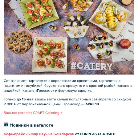
Сет включает: тарталетки с королевскими креветками, тарталетки с
паштетом и голубикой, брускетты с прошутто и с красной рыбой, канапе с
индейкой, канапе «Гроссето» и фруктовую тарелку.
Только
до 15 мая
заказывайте самый популярный сет апреля со скидкой
2 000 ₽ от первоначальной цены! Промокод —
APRIL19
Больше сетов от CRAFT Catering →
🆕 Новинки в каталоге
Кофе-брейк «Sunny Day» на 5-10 персон
от CORREAS за 4 950 ₽