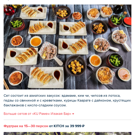
Сет состоит из азиатских закусок: эдамаме, ким чи, чипсов из лотоса,
гедзы со свининой и с креветками, курицы Каараге с дайконом, хрустящих
баклажанов с кисло-сладким соусом.
Больше сетов от «KU Рамен Изакая Бар» →
Фудтрак на 15—30 персон
от KITCH за 39 999 ₽