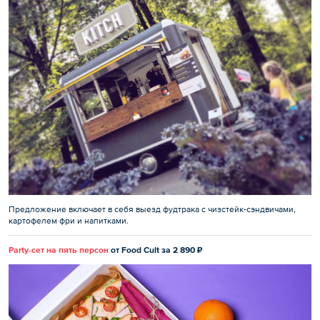
Предложение включает в себя выезд фудтрака с чизстейк-сэндвичами,
картофелем фри и напитками.
Party-сет на пять персон
от Food Cult за 2 890 ₽