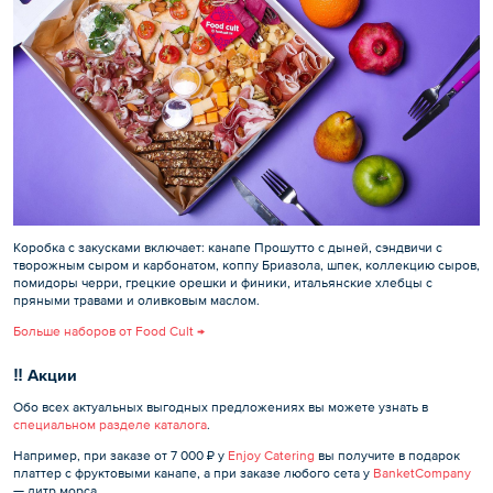
Коробка с закусками включает: канапе Прошутто с дыней, сэндвичи с
творожным сыром и карбонатом, коппу Бриазола, шпек, коллекцию сыров,
помидоры черри, грецкие орешки и финики, итальянские хлебцы с
пряными травами и оливковым маслом.
Больше наборов от Food Cult →
‼️ Акции
Обо всех актуальных выгодных предложениях вы можете узнать в
специальном разделе каталога
.
Например, при заказе от 7 000 ₽ у
Enjoy Catering
вы получите в подарок
платтер с фруктовыми канапе, а при заказе любого сета у
BanketCompany
— литр морса.