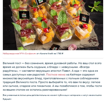
Набор верринов №14 «Симфония»
от «Канапе Клаб» за 1 790 ₽
Великий пост — без сомнения, время духовной работы. Но ваш стол в это
время не должен быть скудным, а блюда — невкусными. «Всегда
радуйтесь», — наставлял верующих апостол Павел. А еда — это одна из
самых доступных нам радостей.
Постное меню
на Кейтери содержит
множество вкуснейших блюд, приготовленных с полным соблюдением
традиций Великого поста. Просто выбирайте то, что вам по вкусу: легкое
или сытное, сладкое или пикантное. А мы позаботимся о том, чтобы гости
за вашим столом не остались разочарованными!
Все указанные в статье цены действительны на момент публикации материала и могут измениться в
будущем