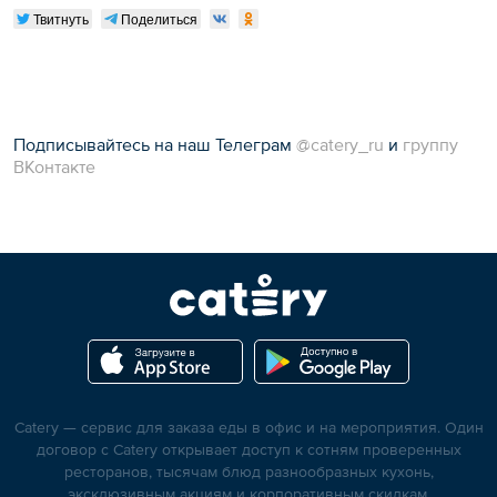
Твитнуть
Поделиться
Подписывайтесь на наш Телеграм
@catery_ru
и
группу
ВКонтакте
Catery — сервис для заказа еды в офис и на мероприятия. Один
договор с Catery открывает доступ к сотням проверенных
ресторанов, тысячам блюд разнообразных кухонь,
эксклюзивным акциям и корпоративным скидкам.