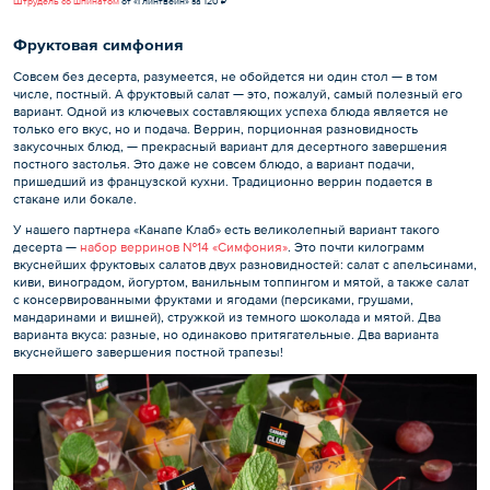
Штрудель со шпинатом
от «Глинтвейн» за 120 ₽
Фруктовая симфония
Совсем без десерта, разумеется, не обойдется ни один стол — в том
числе, постный. А фруктовый салат — это, пожалуй, самый полезный его
вариант. Одной из ключевых составляющих успеха блюда является не
только его вкус, но и подача. Веррин, порционная разновидность
закусочных блюд, — прекрасный вариант для десертного завершения
постного застолья. Это даже не совсем блюдо, а вариант подачи,
пришедший из французской кухни. Традиционно веррин подается в
стакане или бокале.
У нашего партнера «Канапе Клаб» есть великолепный вариант такого
десерта —
набор верринов №14 «Симфония»
. Это почти килограмм
вкуснейших фруктовых салатов двух разновидностей: салат с апельсинами,
киви, виноградом, йогуртом, ванильным топпингом и мятой, а также салат
с консервированными фруктами и ягодами (персиками, грушами,
мандаринами и вишней), стружкой из темного шоколада и мятой. Два
варианта вкуса: разные, но одинаково притягательные. Два варианта
вкуснейшего завершения постной трапезы!