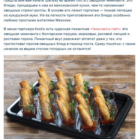
предлагаем вам начать трапезу во время поста с овощной чимичанги. Это
блюдо, пришедшее к нам из мексиканской кухни, чем-то напоминает
овощные спринг-роллы. В основе его лежит тортилья — тонкая лепешка
из кукурузной муки. Из-за легкости приготовления это блюдо особенно
любимо простыми жителями Мексики.
В меню партнера Kostis есть чудесная пикантная
«Чимичанга лайт»
: это
овощная чимичанга с болгарским перцем, морковью, рисовой лапшой и
ростками гороха. Пикантный вкус разожжет аппетит даже у тех, кто
протестовал против овощных блюд в период поста. Сразу понятно: с таким
началом за вашим столом голодных не останется!