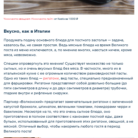
Чимичанга овощная «Чимичанга лайт»
от Kostis за 1 000 ₽
Вкусно, как в Италии
Продумать подачу основного блюда для постного застолья — задача,
казалось бы, не самая простая. Ведь мясные блюда на время Великого
поста из меню исключаются, а, по мнению многих, наесться ничем, кроме
мяса, невозможно.
Спешим опровергнуть это мнение! Существует множество не только
сытных, но и очень вкусных блюд без мяса. В частности, много их в
итальянской кухне с ее огромным количеством разновидностей пасты.
Одно из таких блюд —
ригатони
, вид пасты, специально предназначенный
для фаршировки. Ригатони представляют собой довольно большие (до
пяти сантиметров в длину и до двух сантиметров в диаметре) трубочки,
гладкие внутри и рифленые снаружи.
Партнер «Волконский» предлагает замечательные ригатони с запеченной
капустой брокколи, шпинатом, вялеными томатами, помидорами черри и
базиликом. Несмотря на то, что это очень сытное блюдо, оно
приготовлено в полном соответствии с канонами постной еды, даже
бульон, использованный для приготовления этих ригатони, овощной, а не
мясной. Отличный выбор, чтобы накормить любого гостя в период
Великого поста!