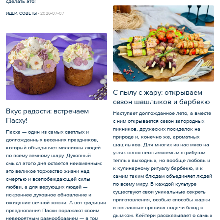
сделать это!
ИДЕИ
,
СОВЕТЫ
2026-07-07
С пылу с жару: открываем
сезон шашлыков и барбекю
Вкус радости: встречаем
Наступает долгожданное лето, а вместе
Пасху!
с ним открывается сезон загородных
пикников, дружеских посиделок на
Пасха — один из самых светлых и
природе и, конечно же, ароматных
долгожданных весенних праздников,
шашлыков. Для многих из нас мясо на
который объединяет миллионы людей
углях стало неотъемлемым атрибутом
по всему земному шару. Духовный
теплых выходных, но вообще любовь и
смысл этого дня остается неизменным:
к кулинарному ритуалу барбекю, и к
это великое торжество жизни над
самим таким блюдам объединяет людей
смертью и всепобеждающей силы
по всему миру. В каждой культуре
любви, а для верующих людей —
существуют свои уникальные секреты
искреннее духовное обновление и
приготовления, особые способы жарки
ожидание вечной жизни. А вот традиции
и негласные правила подачи блюд с
празднования Пасхи поражают своим
дымком. Кейтери рассказывает о самых
невероятным разнообразием — в том