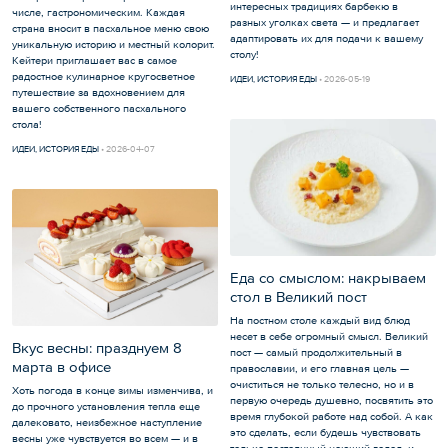
интересных традициях барбекю в
числе, гастрономическим. Каждая
разных уголках света — и предлагает
страна вносит в пасхальное меню свою
адаптировать их для подачи к вашему
уникальную историю и местный колорит.
столу!
Кейтери приглашает вас в самое
радостное кулинарное кругосветное
ИДЕИ
,
ИСТОРИЯ ЕДЫ
2026-05-19
путешествие за вдохновением для
вашего собственного пасхального
стола!
ИДЕИ
,
ИСТОРИЯ ЕДЫ
2026-04-07
Еда со смыслом: накрываем
стол в Великий пост
На постном столе каждый вид блюд
несет в себе огромный смысл. Великий
Вкус весны: празднуем 8
пост — самый продолжительный в
марта в офисе
православии, и его главная цель —
очиститься не только телесно, но и в
Хоть погода в конце зимы изменчива, и
первую очередь душевно, посвятить это
до прочного установления тепла еще
время глубокой работе над собой. А как
далековато, неизбежное наступление
это сделать, если будешь чувствовать
весны уже чувствуется во всем — и в