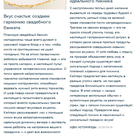
идеального пикника
С наступлением теплых дней желание
вырваться из череды трудовых будней и
Вкус счастья: создаем
расстелить уютный плед на зеленой
гармонию свадебного
траве становится почти непреодолимым.
банкета
Трапеза на свежем воздухе — это не
просто способ утолить голод, это
Планируя свадебный банкет,
настоящий гастрономический ритуал, в
молодожены чаще всего думают о
котором даже самые простые продукты
красивой подаче блюд и о том, чтобы
раскрываются совершенно новыми,
никто из приглашенных не ушел
яркими вкусами. И хотя любовь к отдыху
голодным. Но за этими привычными
на природе объединяет весь мир, в
заботами забывается главное: еда — это
каждой культуре существует свой
не просто калории, а настоящий пульт
уникальный подход к наполнению
управления человеческими эмоциями. С
плетеной корзинки для пикника.
точки зрения нейрогастрономии,
Кейтери предлагает вам заглянуть в
грамотно составленное меню становится
разные уголки света, не покидая
мощным инструментом, способным
пределов ближайшего живописного
задавать нужный ритм всему торжеству.
парка. В этой статье — самые
И шеф-повар может превратиться в
интересные застольные обычаи и
настоящего талантливого диджея,
аутентичные рецепты из различных
который вместо музыкальных треков
стран, где к летним пикникам существует
искусно сводит вкусовые акценты.
особый подход. Превратите ваш
Кейтери рассказывает, как с помощью
следующий пикник в изысканный и
химии вкуса запрограммировать
уникальный праздник вкуса!
идеальную динамику вечера и заставить
меню работать на настроение вашего
ИДЕИ
,
ИСТОРИЯ ЕДЫ
2026-06-16
праздника — и дает все возможности