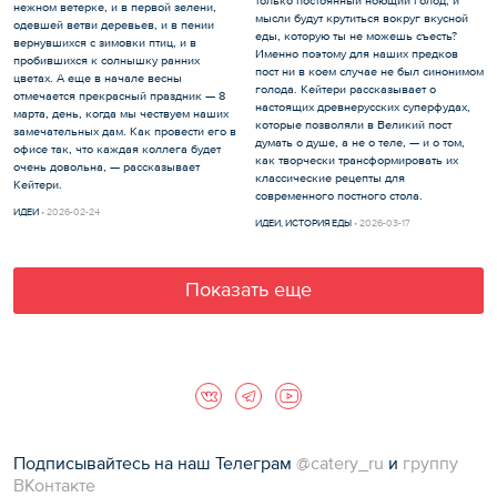
только постоянный ноющий голод, и
нежном ветерке, и в первой зелени,
мысли будут крутиться вокруг вкусной
одевшей ветви деревьев, и в пении
еды, которую ты не можешь съесть?
вернувшихся с зимовки птиц, и в
Именно поэтому для наших предков
пробившихся к солнышку ранних
пост ни в коем случае не был синонимом
цветах. А еще в начале весны
голода. Кейтери рассказывает о
отмечается прекрасный праздник — 8
настоящих древнерусских суперфудах,
марта, день, когда мы чествуем наших
которые позволяли в Великий пост
замечательных дам. Как провести его в
думать о душе, а не о теле, — и о том,
офисе так, что каждая коллега будет
как творчески трансформировать их
очень довольна, — рассказывает
классические рецепты для
Кейтери.
современного постного стола.
ИДЕИ
2026-02-24
ИДЕИ
,
ИСТОРИЯ ЕДЫ
2026-03-17
Показать еще
Подписывайтесь на наш Телеграм
@catery_ru
и
группу
ВКонтакте