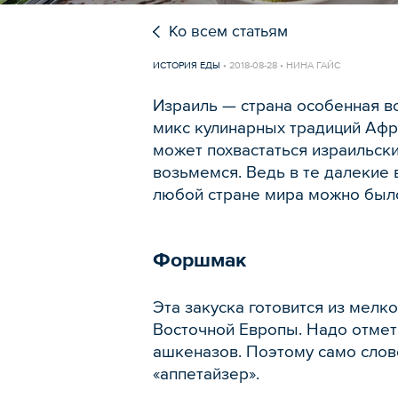
Ко всем статьям
ИСТОРИЯ ЕДЫ
•
2018-08-28 • НИНА ГАЙС
Израиль — страна особенная во
микс кулинарных традиций Афри
может похвастаться израильск
возьмемся. Ведь в те далекие 
любой стране мира можно был
Форшмак
Эта закуска готовится из мелк
Восточной Европы. Надо отмет
ашкеназов. Поэтому само слов
«аппетайзер».