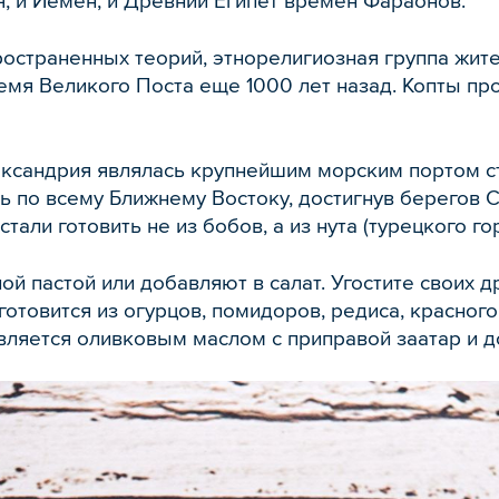
, и Йемен, и Древний Египет времен Фараонов.
ространенных теорий, этнорелигиозная группа жи
емя Великого Поста еще 1000 лет назад. Копты пр
лександрия являлась крупнейшим морским портом с
сь по всему Ближнему Востоку, достигнув берегов 
али готовить не из бобов, а из нута (турецкого гор
ой пастой или добавляют в салат. Угостите своих 
 готовится из огурцов, помидоров, редиса, красног
вляется оливковым маслом с приправой заатар и д