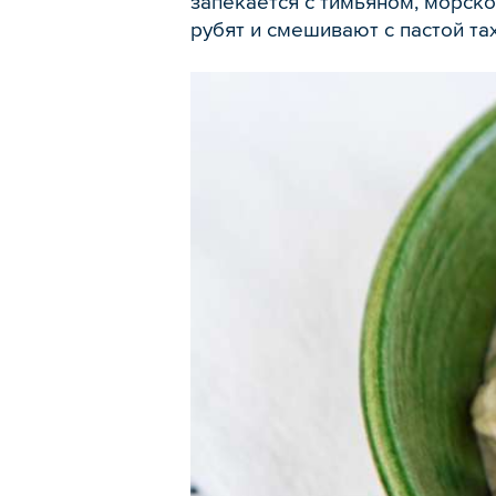
запекается с тимьяном, морск
рубят и смешивают с пастой та