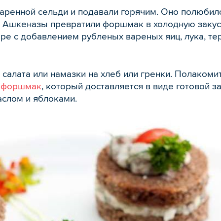
аренной сельди и подавали горячим. Оно полюбил
в. Ашкеназы превратили форшмак в холодную закуск
е с добавлением рубленых вареных яиц, лука, тер
 салата или намазки на хлеб или гренки. Полаком
-форшмак
, который доставляется в виде готовой за
аслом и яблоками.