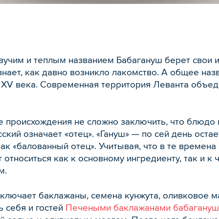
евучим и теплым названием Бабагануш берет свои 
нает, как давно возникло лакомство. А общее назв
 XV века. Современная территория Леванта объед
ее происхождения не сложно заключить, что блюдо
сский означает «отец». «Гануш» — по сей день ост
ак «балованный отец». Учитывая, что в те времен
относиться как к основному ингредиенту, так и к 
м.
ключает баклажаны, семена кунжута, оливковое м
 себя и гостей
Печеными баклажанами бабагануш