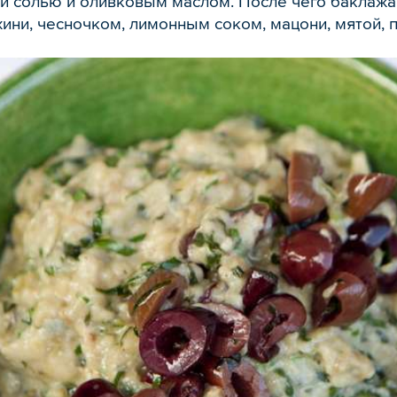
ой солью и оливковым маслом. После чего баклаж
хини, чесночком, лимонным соком, мацони, мятой, 