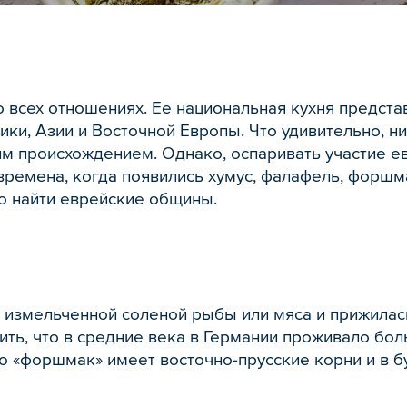
 всех отношениях. Ее национальная кухня предста
ки, Азии и Восточной Европы. Что удивительно, ни
им происхождением. Однако, оспаривать участие е
времена, когда появились хумус, фалафель, форшм
о найти еврейские общины.
о измельченной соленой рыбы или мяса и прижилас
ить, что в средние века в Германии проживало бо
о «форшмак» имеет восточно-прусские корни и в 