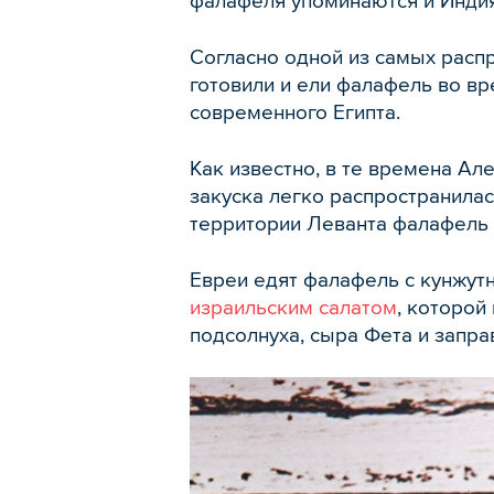
фалафеля упоминаются и Индия
Согласно одной из самых расп
готовили и ели фалафель во вр
современного Египта.
Как известно, в те времена А
закуска легко распространила
территории Леванта фалафель ст
Евреи едят фалафель с кунжутн
израильским салатом
, которой
подсолнуха, сыра Фета и запра