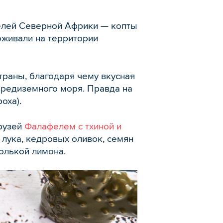
телей Северной Африки — копты
оживали на территории
траны, благодаря чему вкусная
Средиземного моря. Правда на
оха).
друзей
Фалафелем с тхиной и
о лука, кедровых оливок, семян
олькой лимона.