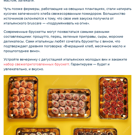
маслом, запекали.
Чуть позже фермеры, работающие на овощных плантациях, стали натирать
кусочек запеченного хлеба свежесорванным помидором. Большинство
источников склоняются к тому, что свое имя закуска получила от
итальянского bruscare — «подрумянивать на огне».
Современные брускетты могут похвастаться самыми разными
составляющими: прошутто, перец, зеленые приправы, сыры, морские
деликатесы. Сами итальянцы любят сочетать брускетты с вином, что
подтверждает древняя поговорка: «Вчерашний хлеб, месячное масло и
прошлогоднее вино».
Устройте вечеринку с дегустацией итальянских молодых вин и закажите
набор свежеприготовленных брускетт
. Гарантируем — будет и
увлекательно, и вкусно.