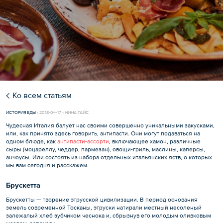
Ко всем статьям
ИСТОРИЯ ЕДЫ
•
2018-04-17 • НИНА ГАЙС
Чудесная Италия балует нас своими совершенно уникальными закусками,
или, как принято здесь говорить, антипасти. Они могут подаваться на
одном блюде, как
антипасти-ассорти
, включающее хамон, различные
сыры (моцареллу, чеддер, пармезан), овощи-гриль, маслины, каперсы,
анчоусы. Или состоять из набора отдельных итальянских яств, о которых
мы вам сегодня и расскажем.
Брускетта
Брускетты — творение этрусской цивилизации. В период основания
земель современной Тосканы, этруски натирали местный несоленый
залежалый хлеб зубчиком чеснока и, сбрызнув его молодым оливковым