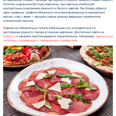
из майонеза, сливок, горчицы, вустерского соуса и табаско словно сошло с
полотен художника Виттори Карпаччо, чьи картины изобилуют
контрастным сочетанием красного и белого цветов. Так блюдо обрело
свое название, графиня Мачиниго получила возможность лакомиться
мясом, а мы с вами — вкушать самые разные вариации знаменитой
итальянской закуски.
Совсем не обязательно лететь в Венецию или отправляться по
ресторанам родного города в поисках карпаччо. Достаточно зайти на
Catery.ru
и заказать приглянувшееся предложение. Например,
карпаччо из
телятины, подаваемое с пармезаном и трюфелями
.