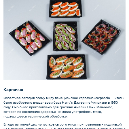
Карпаччо
Известное сегодня всему миру венецианское карпаччо (carpaccio — итал.)
было изобретено владельцем бара Harry’s Джузеппе Чиприани в 1950
году. Оно было приготовлено для графини Амалии Нани Мачиниго,
которая по состоянию здоровья не могла употреблять мясо,
подвергшееся термической обработке.
Блюдо из тончайших лепестков сырого мяса, приправленных подливкой