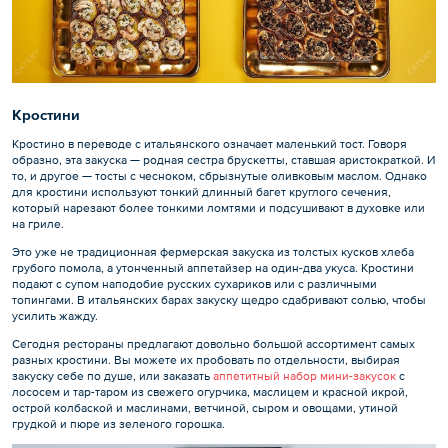
Кростини
Кростино в переводе с итальянского означает маленький тост. Говоря
образно, эта закуска — родная сестра брускетты, ставшая аристократкой. И
то, и другое — тосты с чесноком, сбрызнутые оливковым маслом. Однако
для кростини используют тонкий длинный багет круглого сечения,
который нарезают более тонкими ломтями и подсушивают в духовке или
на гриле.
Это уже не традиционная фермерская закуска из толстых кусков хлеба
грубого помола, а утонченный аппетайзер на один-два укуса. Кростини
подают с супом наподобие русских сухариков или с различными
топингами. В итальянских барах закуску щедро сдабривают солью, чтобы
усилить жажду.
Сегодня рестораны предлагают довольно большой ассортимент самых
разных кростини. Вы можете их пробовать по отдельности, выбирая
закуску себе по душе, или заказать
аппетитный набор мини-закусок
с
лососем и тар-таром из свежего огурчика, маслицем и красной икрой,
острой колбаской и маслинами, ветчиной, сыром и овощами, утиной
грудкой и пюре из зеленого горошка.