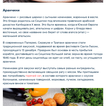
Аранчини
Аранчини — рисовые шарики с сытными начинками, жаренные в масле.
Это блюдо родилось на Сицилии под влиянием правления арабской
династии Калбидов в X веке. Это были времена, когда в Южной Европе
начали выращивать рис, апельсины и шафран. Корни у блюда явно
восточные, но свое название оно берет от слова arancia (итал.) —
маленький апельсин.
В современных Палермо, Сиракузе и Трапани аранчини стали
традиционной закуской, подаваемой во время фестиваля Санта-Люсии,
проходящего 13 декабря. Праздник был основан в честь прибытия
корабля, доставившего на Сицилию большой запас зерна во время голода
1646 года. В этот день сицилийцы не едят ни хлеб, ни пасту, но угощаются
аранчини.
Начинками для закуски могут выступать самые разные ингредиенты,
преимущественно включающие овощное рагу с мясом. Мы приглашаем
вас попробовать
горячий сет
, в составе которого аранчини с соусом
болоньезе, начиненные говядиной, морковью, лучком, сельдереем,
красным вином и томатами.