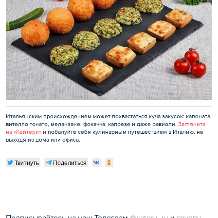
Итальянским происхождением может похвастаться куча закусок: капоната,
вителло тонато, меланзане, фокачча, капрезе и даже равиоли.
Загляните
на «Кейтери»
и побалуйте себя кулинарным путешествием в Италию, не
выходя из дома или офиса.
Твитнуть
Поделиться
Подписывайтесь на наш Телеграм
@catery_ru
и
группу