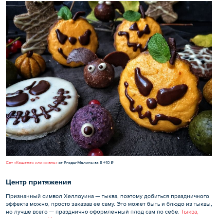
Сет «Кошелек или жизнь»
от Ягоды-Малины за 8 410 ₽
Центр притяжения
Признанный символ Хеллоуина — тыква, поэтому добиться праздничного
эффекта можно, просто заказав ее саму. Это может быть и блюдо из тыквы,
но лучше всего — празднично оформленный плод сам по себе.
Тыква,