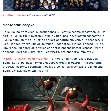
Сет «Happy Halloween»
от 3F кейтеринг за 14 890 ₽
Чертовски сладко
Конечно, покупать целый разнообразный сет не всегда обязательно. Если
вам не нужны мини-бургеры, пицца и пять разновидностей сладостей, а
нужно остановиться на чем-то одном, обратите внимание на сладости к
чаю. Подберите что-нибудь вкусное, недорогое, сытное и праздничное.
При желании обычная вкусная еда легко превращается в праздничную
добавлением пары штрихов, и сейчас мы это продемонстрируем.
Маффины на Хэллоуин «Чертик»
— отличный пример такого выбора.
Выпечка из гречневой муки с медом, изюмом, ягодами — ингредиенты
отвечают за вкус, а фантазия повара отвечает за красивый внешний вид.
Выглядит как настоящий чертик!