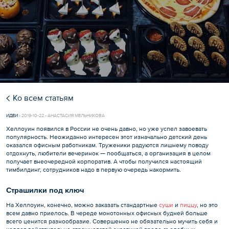
Ко всем статьям
ИДЕИ
•
2019-10-22 • АНАСТАСИЯ МЕЛЬНИКОВА
Хеллоуин появился в России не очень давно, но уже успел завоевать
популярность. Неожиданно интересен этот изначально детский день
оказался офисным работникам. Труженики радуются лишнему поводу
отдохнуть, любители вечеринок — пообщаться, а организация в целом
получает внеочередной корпоратив. А чтобы получился настоящий
тимбилдинг, сотрудников надо в первую очередь накормить.
Страшилки под ключ
На Хеллоуин, конечно, можно заказать стандартные
суши
и
пиццу
, но это
всем давно приелось. В череде монотонных офисных будней больше
всего ценится разнообразие. Совершенно не обязательно мучить себя и