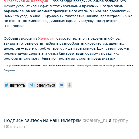
вырезанная на Хеллоуин
— это сердце праздника, самое главное, что
может украшать ваш офис в этот необычный праздник. Создав таким
образом основной элемент праздничного стола, вы можете добавлять к
нему что угодно ещё — круассаны, тарталетки, канапе, профитроли… Уже
не важно, что именно, ведь миссия сделать закуску праздничной
выполнена!
Собрать закуски на
Хеллоуин
самостоятельно из отдельных блюд,
заказать готовые сеты, набрать разнообразных красиво украшенных
десертов — все это требует всего лишь пары кликов. Единственное, мы
рекомендуем делать эти клики быстрее, ведь к самому празднику
рестораны уже могут быть полностью загружены предзаказами.
Все указанные в статье цены действительны на момент публикации материала и могут измениться в
будущем
Твитнуть
Поделиться
Подписывайтесь на наш Телеграм
@catery_ru
и
группу
ВКонтакте