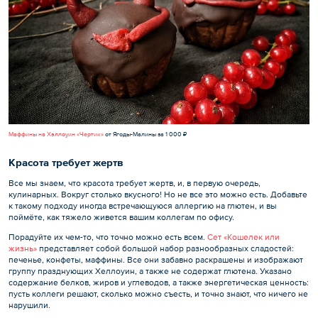
Маффины на Хэллоуин «Чертик»
от Ягоды-Малины за 1 000 ₽
Красота требует жертв
Все мы знаем, что красота требует жертв, и, в первую очередь,
кулинарных. Вокруг столько вкусного! Но не все это можно есть. Добавьте
к такому подходу иногда встречающуюся аллергию на глютен, и вы
поймёте, как тяжело живется вашим коллегам по офису.
Порадуйте их чем-то, что точно можно есть всем.
Сет «Кошелек или
жизнь»
представляет собой большой набор разнообразных сладостей:
печенье, конфеты, маффины. Все они забавно раскрашены и изображают
группу празднующих Хеллоуин, а также не содержат глютена. Указано
содержание белков, жиров и углеводов, а также энергетическая ценность:
пусть коллеги решают, сколько можно съесть, и точно знают, что ничего не
нарушили.