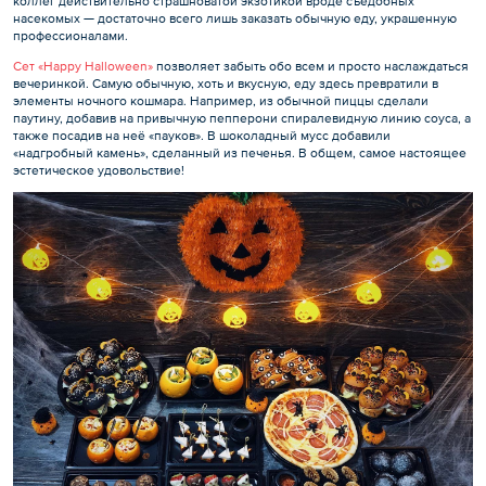
коллег действительно страшноватой экзотикой вроде съедобных
насекомых — достаточно всего лишь заказать обычную еду, украшенную
профессионалами.
Сет «Happy Halloween»
позволяет забыть обо всем и просто наслаждаться
вечеринкой. Самую обычную, хоть и вкусную, еду здесь превратили в
элементы ночного кошмара. Например, из обычной пиццы сделали
паутину, добавив на привычную пепперони спиралевидную линию соуса, а
также посадив на неё «пауков». В шоколадный мусс добавили
«надгробный камень», сделанный из печенья. В общем, самое настоящее
эстетическое удовольствие!