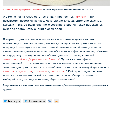
Шоколадный шар «Цветок магнолии»
от кондитерской «СладкоеСоленое» за 13 000 ₽
А в меню PolinaPastry есть настоящий прелестный
«Букет»
— так
называется набор капкейков. Нежные, легкие, удивительно вкусные,
каждый — в виде великолепного весеннего цветка. Такой изысканный
букет по достоинству оценит любая леди!
8 марта — один из самых прекрасных праздников, день женщин,
приносящих в жизнь расцвет, как наступающая весна приносит его в
природу. И как здорово, что есть такой замечательный повод еще раз
сказать вашим дамам-коллегам спасибо за их профессионализм, обаяние
и поддержку — и вкусный способ это сделать с помощью нашей
тематической подборки меню к 8 марта
! Пусть в вашем офисе
праздничный стол станет местом самого замечательного чествования
женщин, где признание их огромной важности царит в каждой детали — от
салатов
до
десертов
, от
канапе
до
пирогов
. А Кейтери с радостью вам
поможет: скорее открывайте страницы нашего обширного меню и
выбирайте то, что идеально подойдет именно вам!
Все указанные в статье цены действительны на момент публикации материала и могут измениться в
будущем
Твитнуть
Поделиться