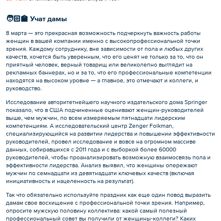
🧑🏻‍🏫 Учат дамы
8 марта — это прекрасная возможность подчеркнуть важность работы
женщин в вашей компании именно с высокопрофессиональной точки
зрения. Каждому сотруднику, вне зависимости от пола и любых других
качеств, хочется быть уверенным, что его ценят не только за то, что он
приятный человек, верный товарищ или великолепно выглядит на
рекламных баннерах, но и за то, что его профессиональные компетенции
находятся на высоком уровне — а главное, это отмечают и коллеги, и
руководство.
Исследование авторитетнейшего научного издательского дома Springer
показало, что в США подчиненные оценивают женщин-руководителей
выше, чем мужчин, по всем измеряемым пятнадцати лидерским
компетенциям. А исследовательский центр Zenger Folkman,
специализирующийся на развитии лидерства и повышении эффективности
руководителей, провел исследование и вовсе на огромном массиве
данных, собиравшихся с 2011 года и с выборкой более 60000
руководителей, чтобы проанализировать возможную взаимосвязь пола и
эффективности лидерства. Анализ выявил, что женщины опережают
мужчин по семнадцати из девятнадцати ключевых качеств (включая
инициативность и нацеленность на результат).
Так что обязательно используйте праздник как еще один повод выразить
дамам свое восхищение с профессиональной точки зрения. Например,
опросите мужскую половину коллектива: какой самый полезный
профессиональный совет вы получили от женщины-коллеги? Каких