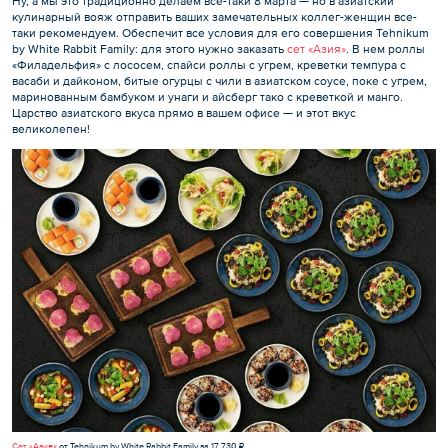
Ну, а мы это традиционно делаем все-таки 8 марта — но в азиатский
кулинарный вояж отправить ваших замечательных коллег-женщин все-
таки рекомендуем. Обеспечит все условия для его совершения Tehnikum
by White Rabbit Family: для этого нужно заказать
сет «Азия»
. В нем роллы
«Филадельфия» с лососем, спайси роллы с угрем, креветки темпура с
васаби и дайконом, битые огурцы с чили в азиатском соусе, поке с угрем,
маринованным бамбуком и унаги и айсберг тако с креветкой и манго.
Царство азиатского вкуса прямо в вашем офисе — и этот вкус
великолепен!
Сет «Азия»
от Tehnikum by White Rabbit Family за 17 730 ₽