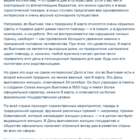
вашем коллективе, — отправить дам в путешествие. Если у вас мега-
корпорация со впечатляющим бюджетом, это можно сделать и в виде
туристической поездки, в иных случаях предлагаем вам одновременно
интересное и очень вкусное кулинарное путешествие.
Например, во Вьетнам: там к празднику 8 марта относятся очень серьезно.
Цветы и подарки дарят дамам просто повсюду — и в семьях, и в дружеских
компаниях, и на работе. Это не воспринимается как нарушение личных
границ, наоборот — как проявление большого уважения именно к
прекрасной половине человечества. При этом, что удивительно, 8 марта
во Вьетнаме не является выходным днем, но праздничное настроение
царит повсюду, и, конечно, любой мужчина считает делом чести
превратить этот день в полноценный праздник для дам, будь они его
коллегами или родственницами.
Но даже это еще не самое интересное! Дело в том, что во Вьетнаме есть и
второй женский праздник, не менее важный, чем 8 марта. Это День
вьетнамских женщин, отмечаемый 20 октября. Он был учрежден в память
о создании Союза женщин Вьетнама в 1930 году и имеет более
официальный характер, нежели 8 марта, и отмечается на более
формальном государственном уровне.
По всей стране проходят торжественные мероприятия, парады в
традиционной одежде, вручение различных премий — например, премии
Ковалевской, которой награждают женщин-ученых, — и в целом чествуют
выдающихся женщин. В День вьетнамских женщин государство и
общество официально признают огромный вклад дам в развитие страны
во всех ее сферах.