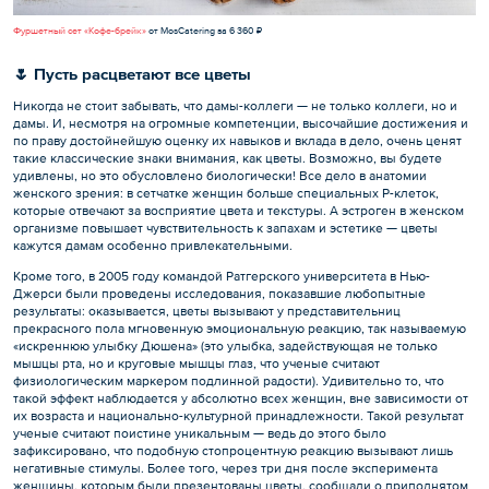
Фуршетный сет «Кофе-брейк»
от MosCatering за 6 360 ₽
🌷 Пусть расцветают все цветы
Никогда не стоит забывать, что дамы-коллеги — не только коллеги, но и
дамы. И, несмотря на огромные компетенции, высочайшие достижения и
по праву достойнейшую оценку их навыков и вклада в дело, очень ценят
такие классические знаки внимания, как цветы. Возможно, вы будете
удивлены, но это обусловлено биологически! Все дело в анатомии
женского зрения: в сетчатке женщин больше специальных Р-клеток,
которые отвечают за восприятие цвета и текстуры. А эстроген в женском
организме повышает чувствительность к запахам и эстетике — цветы
кажутся дамам особенно привлекательными.
Кроме того, в 2005 году командой Ратгерского университета в Нью-
Джерси были проведены исследования, показавшие любопытные
результаты: оказывается, цветы вызывают у представительниц
прекрасного пола мгновенную эмоциональную реакцию, так называемую
«искреннюю улыбку Дюшена» (это улыбка, задействующая не только
мышцы рта, но и круговые мышцы глаз, что ученые считают
физиологическим маркером подлинной радости). Удивительно то, что
такой эффект наблюдается у абсолютно всех женщин, вне зависимости от
их возраста и национально-культурной принадлежности. Такой результат
ученые считают поистине уникальным — ведь до этого было
зафиксировано, что подобную стопроцентную реакцию вызывают лишь
негативные стимулы. Более того, через три дня после эксперимента
женщины, которым были презентованы цветы, сообщали о приподнятом