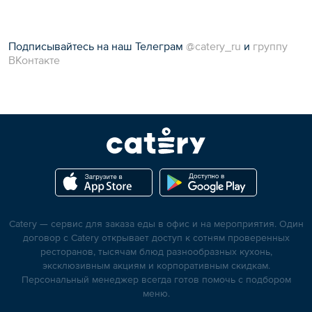
Подписывайтесь на наш Телеграм
@catery_ru
и
группу
ВКонтакте
Catery — сервис для заказа еды в офис и на мероприятия. Один
договор с Catery открывает доступ к сотням проверенных
ресторанов, тысячам блюд разнообразных кухонь,
эксклюзивным акциям и корпоративным скидкам.
Персональный менеджер всегда готов помочь с подбором
меню.