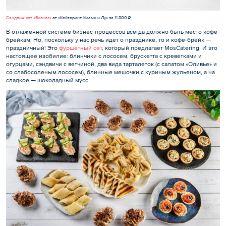
Сэндвич-сет «Бизнес»
от «Кейтеринг Умами и Лу» за 11 800 ₽
В отлаженной системе бизнес-процессов всегда должно быть место кофе-
брейкам. Но, поскольку у нас речь идет о празднике, то и кофе-брейк —
праздничный! Это
фуршетный сет
, который предлагает MosCatering. И это
настоящее изобилие: блинчики с лососем, брускетта с креветками и
огурцами, сэндвичи с ветчиной, два вида тарталеток (с салатом «Оливье» и
со слабосоленым лососем), блинные мешочки с куриным жульеном, а на
сладкое — шоколадный мусс.