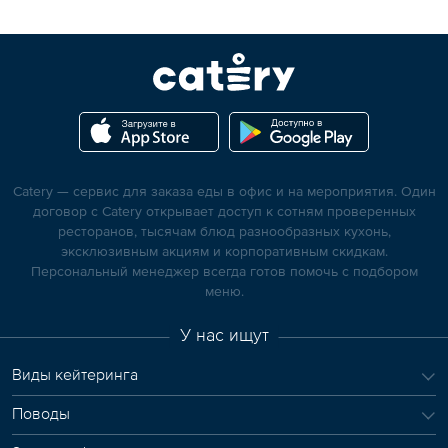
Catery — сервис для заказа еды в офис и на мероприятия. Один
договор с Catery открывает доступ к сотням проверенных
ресторанов, тысячам блюд разнообразных кухонь,
эксклюзивным акциям и корпоративным скидкам.
Персональный менеджер всегда готов помочь с подбором
меню.
У нас ищут
Виды кейтеринга
Поводы