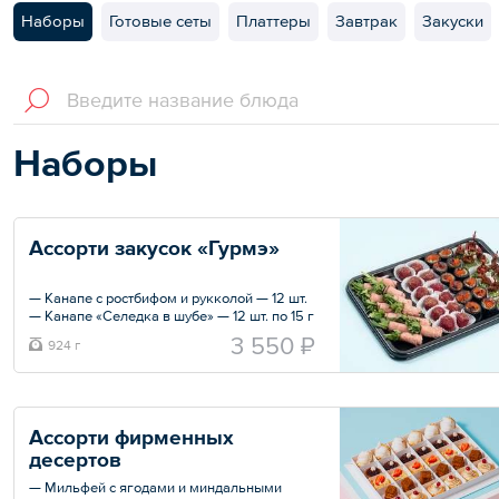
Наборы
Готовые сеты
Платтеры
Завтрак
Закуски
Наборы
Ассорти закусок «Гурмэ»
— Канапе с ростбифом и рукколой — 12 шт.
— Канапе «Селедка в шубе» — 12 шт. по 15 г
— Ролл из черного блинчика с лососем
3 550 ₽
924 г
,имбирно-лаймовым кремом и тобико — 12
шт.
— Козий сыр с вяленым томатом — 12 шт.
по 15 г
Ассорти фирменных 
Общий вес – 924 г
десертов
— Мильфей с ягодами и миндальными