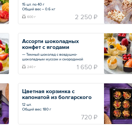
15 шт. по 40 г
Общий вес – 0.6 кг
2 250 ₽
600 г
Ассорти шоколадных 
конфет с ягодами 
— Темный шоколад с воздушно-
шоколадным муссом и смородиной
— Белый шоколад с воздушно-
1 650 ₽
240 г
шоколадным муссом и кумкватом
— Темный шоколад с лимонным муссом
муссом и клубникой
— Белый шоколад с лимонным муссом
муссом и голубикой
Цветная корзинка с 
— Темный шоколад с муссом маскарпоне и
капонатой из болгарского 
физалисом
— Белый шоколад с муссом маскарпоне и
перца
12 шт.
малиной
Общий вес: 180 г
18 шт.
720 ₽
Общий вес – 240 г