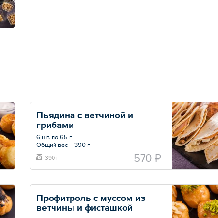
Пьядина с ветчиной и 
грибами
6 шт. по 65 г
Общий вес – 390 г
570 ₽
390 г
Профитроль с муссом из 
ветчины и фисташкой