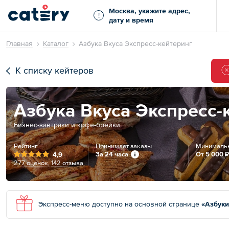
Москва, укажите адрес,
!
дату и время
Главная
Каталог
Азбука Вкуса Экспресс-кейтеринг
К списку кейтеров
Азбука Вкуса Экспресс-
Бизнес-завтраки и кофе-брейки
Рейтинг
Принимает заказы
Минимальн
За 24 часа
От
5 000 ₽
4,9
277 оценок
,
142 отзыва
Экспресс-меню доступно на основной странице
«Азбуки