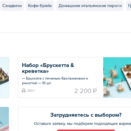
Сэндвичи
Кофе-брейк
Домашние итальянские пироги
Г
Набор «Брускетта & 
креветка»
— Брускета с печеным баклажанами и
рикоттой — 10 шт.
— Креветка с соусом манго — 6 шт.
2 200 ₽
380 г
Общий вес – 380 г
Затрудняетесь с выбором?
Оставьте заявку, мы подберем подходящие вариа