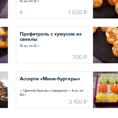
15 шт. по 15 г
1 020 ₽
Профитроль с хумусом из 
свеклы
15 шт. по 12 г
700 ₽
Ассорти «Мини-бургеры»
— Цветной бургер с говядиной — 4 шт. по
80 г
— Цветной бургер с индейкой — 4 шт. по 80
3 150 ₽
г
— Цветной бургер с кижучем — 4 шт. по 75
г