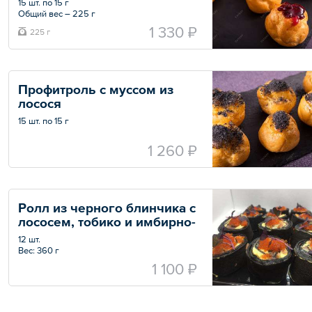
15 шт. по 15 г
Общий вес – 225 г
1 330 ₽
225 г
Профитроль с муссом из 
лосося
15 шт. по 15 г
1 260 ₽
Ролл из черного блинчика с 
лососем, тобико и имбирно-
лаймовым кремом
12 шт.
Вес: 360 г
1 100 ₽