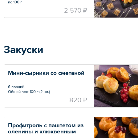
по 100 г
— Круассан французский — 6 шт. по 65 г
2 570 ₽
— Круассан с заварным кремом — 6 шт. по
50 г
— Гранола с бананом и шоколадом — 15 шт.
по 60 г
Общий вес: 2190 г
Закуски
Мини-сырники со сметаной
6 порций.
Общий вес: 100 г (2 шт.)
820 ₽
Профитроль с паштетом из 
оленины и клюквенным 
джемом