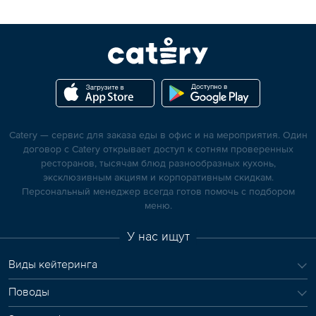
Catery — сервис для заказа еды в офис и на мероприятия. Один
договор с Catery открывает доступ к сотням проверенных
ресторанов, тысячам блюд разнообразных кухонь,
эксклюзивным акциям и корпоративным скидкам.
Персональный менеджер всегда готов помочь с подбором
меню.
У нас ищут
Виды кейтеринга
Поводы