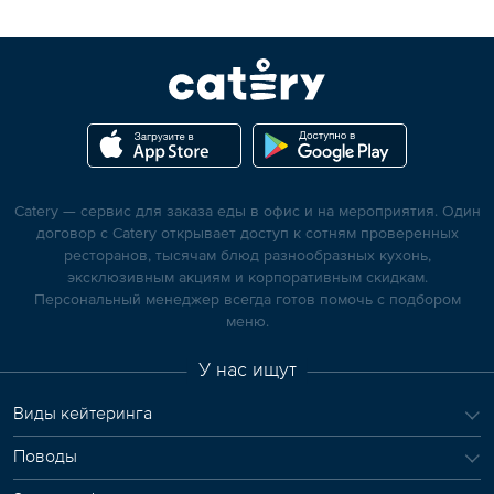
Catery — сервис для заказа еды в офис и на мероприятия. Один
договор с Catery открывает доступ к сотням проверенных
ресторанов, тысячам блюд разнообразных кухонь,
эксклюзивным акциям и корпоративным скидкам.
Персональный менеджер всегда готов помочь с подбором
меню.
У нас ищут
Виды кейтеринга
Поводы