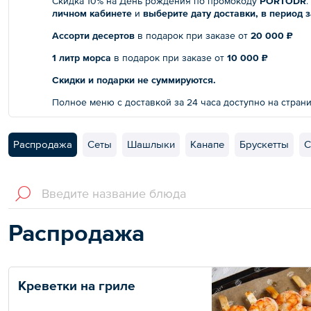
Скидка 10% на День рождения по промокоду
PORTODR
личном кабинете
и
выберите дату доставки, в период з
Ассорти десертов
в подарок при заказе от
20 000 ₽
1 литр морса
в подарок при заказе от
10 000 ₽
Скидки и подарки не суммируются.
Полное меню с доставкой за 24 часа доступно на стран
Распродажа
Сеты
Шашлыки
Канапе
Брускетты
С
Распродажа
Креветки на гриле