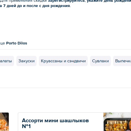
. Для применения скидки
зарегистрируйтесь
,
укажите день рождени
а 7 дней до и после с дня рождения
.
ице
Porto Dilos
алаты
Закуски
Круассаны и сэндвичи
Сувлаки
Выпечк
Ассорти мини шашлыков 
№1