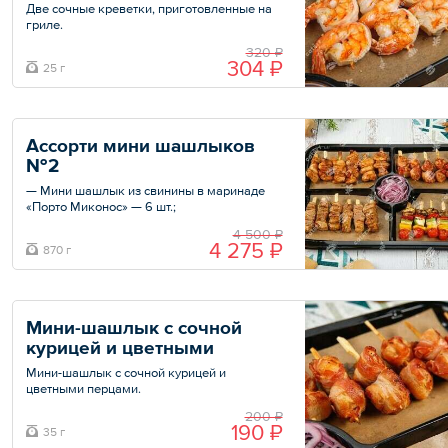
Две сочные креветки, приготовленные на
гриле.
320 ₽
Минимальный заказ — 10 шт.
304 ₽
25 г
Общий вес – 25 г
Ассорти мини шашлыков 
№2
— Мини шашлык из свинины в маринаде
«Порто Миконос» — 6 шт.;
— Мини шашлык из филе бедра курицы в
4 500 ₽
пряных греческих специях — 6 шт.;
4 275 ₽
870 г
— Мини шашлык куриный, обернутый
тонким ломтиком бекона — 6 шт.;
— Мини овощи-гриль на шпажке — 6 шт.;
— Лук маринованный.
Мини-шашлык с сочной 
Общий вес – 870 г
курицей и цветными 
перцами
Мини-шашлык с сочной курицей и
цветными перцами.
200 ₽
Минимальный заказ — 10 шт.
190 ₽
35 г