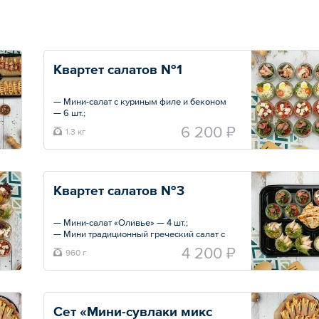
Квартет салатов №1
— Мини-салат с куриным филе и беконом
— 6 шт.;
— Мини традиционный греческий салат с
6 200 ₽
1.3 кг
фетой — 6 шт.;
— Мини-салат «Цезарь» с курицей — 6 шт.;
— Мини-салат с ростбифом — 6 шт.
Общий вес – 1350 г
Квартет салатов №3
— Мини-салат «Оливье» — 4 шт.;
— Мини традиционный греческий салат с
фетой — 4 шт.;
4 200 ₽
960 г
— Мини-салат «Цезарь» с курицей — 4 шт.;
— Мини-салат с ростбифом — 4 шт.;
— Пита — 1 шт.
Общий вес – 960 г
Сет «Мини-сувлаки микс 