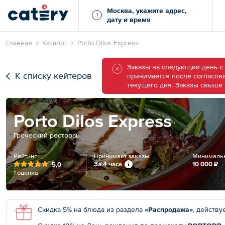
Москва, укажите адрес,
!
дату и время
Главная
Каталог
Porto Dilos Express
Заказы на следующий день с 
К списку кейтеров
принимается после согласова
текущего дня. Заказы свыше
Porto Dilos Express
Греческий ресторан
Рейтинг
Принимает заказы
Минимальн
За 4 часа
10 000 ₽
5,0
1 оценка
Скидка 5% на блюда из раздела
«Распродажа»
, действуе