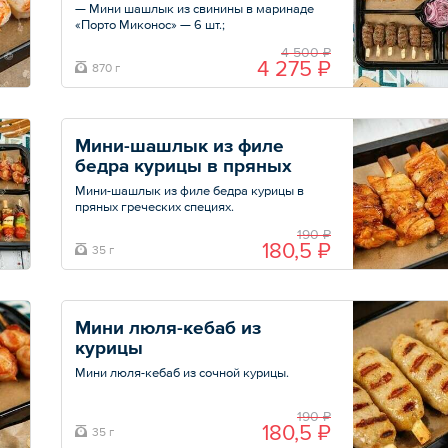
— Мини шашлык из свинины в маринаде
«Порто Миконос» — 6 шт.;
— Мини шашлык из филе бедра курицы в
4 500 ₽
пряных греческих специях — 6 шт.;
4 275 ₽
870 г
— Мини кебаб из говяжьего фарша Angus
— 6 шт.;
— Картофель по-деревенски, посыпанный
орегано, на шпажке — 6 шт.;
— Лук маринованный.
Мини-шашлык из филе 
бедра курицы в пряных 
Общий вес – 870 г
греческих специях
Мини-шашлык из филе бедра курицы в
пряных греческих специях.
190 ₽
Минимальный заказ — 10 шт.
180,5 ₽
35 г
Общий вес – 35 г
Мини люля-кебаб из 
курицы
Мини люля-кебаб из сочной курицы.
Минимальный заказ — 10 шт.
190 ₽
180,5 ₽
35 г
Общий вес – 35 г