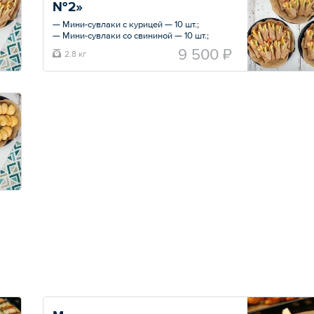
№2»
— Мини-сувлаки с курицей — 10 шт.;
— Мини-сувлаки со свининой — 10 шт.;
— Мини-сувлаки с сыром «Халуми» — 10
9 500 ₽
2.8 кг
шт.;
— Мини-сувлаки с бифштексом из
говядины — 10 шт.
Общий вес – 2.8 кг