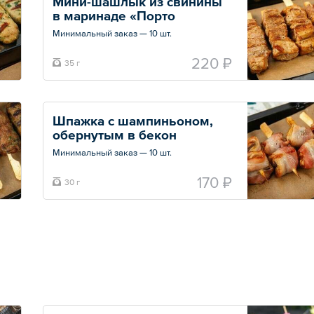
Мини-шашлык из свинины 
в маринаде «Порто 
Миконос»
Минимальный заказ — 10 шт.
Общий вес – 35 г
220 ₽
35 г
Шпажка с шампиньоном, 
обернутым в бекон
Минимальный заказ — 10 шт.
Общий вес – 30 г
170 ₽
30 г