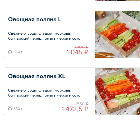
Общий вес – 35 г
Овощная поляна L
Свежие огурцы, сладкая морковь,
болгарский перец, томаты черри и соус
«Порто».
1 100 ₽
1 045 ₽
550 г
Общий вес – 550 г
Овощная поляна XL
Свежие огурцы, сладкая морковь,
болгарский перец, томаты черри и соус
«Порто».
1 550 ₽
1 472,5 ₽
850 г
Общий вес – 850 г