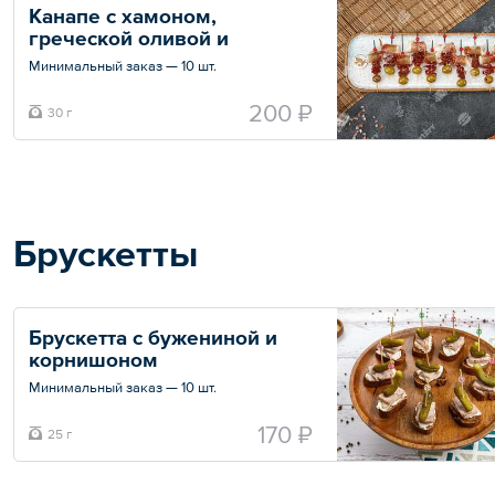
Канапе с хамоном, 
греческой оливой и 
вяленным томатом
Минимальный заказ — 10 шт.
Общий вес – 30 г
200 ₽
30 г
Брускетты
Брускетта с бужениной и 
корнишоном
Минимальный заказ — 10 шт.
Общий вес – 25 г
170 ₽
25 г