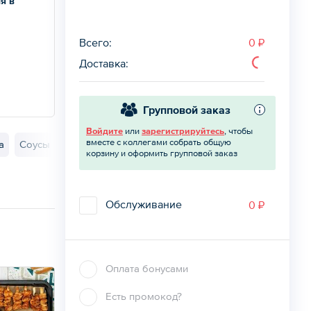
я в
Всего
:
0 ₽
Доставка
:
Групповой заказ
Войдите
или
зарегистрируйтесь
, чтобы
вместе с коллегами собрать общую
а
Соусы
корзину и оформить групповой заказ
Обслуживание
0 ₽
Оплата бонусами
Есть промокод?