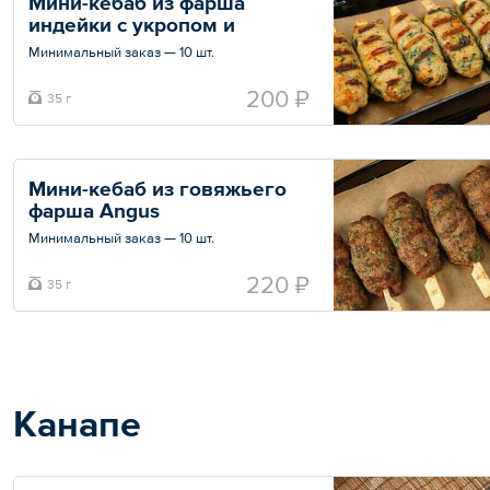
Мини-кебаб из фарша 
индейки с укропом и 
петрушкой
Минимальный заказ — 10 шт.
Общий вес – 35 г
200 ₽
35 г
Мини-кебаб из говяжьего 
фарша Angus
Минимальный заказ — 10 шт.
Общий вес – 35 г
220 ₽
35 г
Канапе