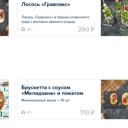
Лосось «Гравлакс»
Лосось «Гравлакс» в перине сливочного
сыра с волнами свежего огурца.
290 ₽
26 г
Минимальный заказ — 10 шт.
Общий вес – 26 г
Брускетта с соусом 
«Мелидзана» и томатом 
черри
Минимальный заказ — 10 шт.
Общий вес – 25 г
170 ₽
25 г