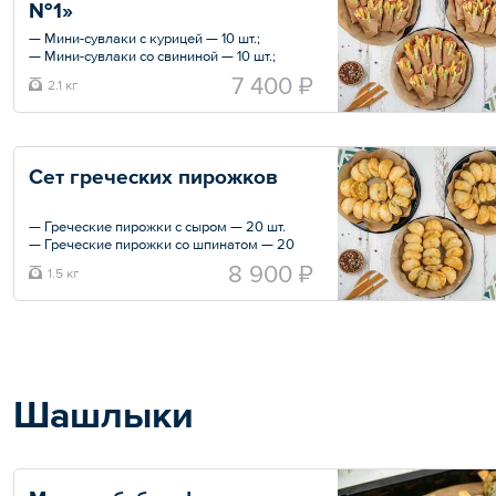
№1»
— Мини-салат с ростбифом — 4 шт.
— Пита — 1 шт.
— Мини-сувлаки с курицей — 10 шт.;
— Мини-сувлаки со свининой — 10 шт.;
Общий вес – 2970 г
— Мини-сувлаки с бифштексом из
7 400 ₽
2.1 кг
говядины — 10 шт.
Общий вес – 2.1 кг
Сет греческих пирожков
— Греческие пирожки с сыром — 20 шт.
— Греческие пирожки со шпинатом — 20
шт.
8 900 ₽
1.5 кг
— Греческие пирожки с говяжьим фаршем
— 20 шт.
Общий вес – 1.5 кг
Шашлыки