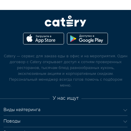
Catery — сервис для заказа еды в офис и на мероприятия. Один
договор с Catery открывает доступ к сотням проверенных
ресторанов, тысячам блюд разнообразных кухонь,
эксклюзивным акциям и корпоративным скидкам.
Персональный менеджер всегда готов помочь с подбором
меню.
У нас ищут
Виды кейтеринга
Поводы