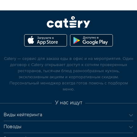
Catery — сервис для заказа еды в офис и на мероприятия. Один
договор с Catery открывает доступ к сотням проверенных
ресторанов, тысячам блюд разнообразных кухонь,
эксклюзивным акциям и корпоративным скидкам.
Персональный менеджер всегда готов помочь с подбором
меню.
У нас ищут
Виды кейтеринга
Поводы