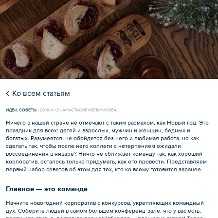
Ко всем статьям
ИДЕИ
,
СОВЕТЫ
•
2019-11-12 • АНАСТАСИЯ МЕЛЬНИКОВА
Ничего в нашей стране не отмечают с таким размахом, как Новый год. Это
праздник для всех: детей и взрослых, мужчин и женщин, бедных и
богатых. Разумеется, не обойдется без него и любимая работа, но как
сделать так, чтобы после него коллеги с нетерпением ожидали
воссоединения в январе? Ничто не сближает команду так, как хороший
корпоратив, осталось только придумать, как его провести. Представляем
первый набор советов об этом для тех, кто ко всему готовится заранее.
Главное — это команда
Начните новогодний корпоратив с конкурсов, укрепляющих командный
дух. Соберите людей в самом большом конференц-зале, что у вас есть,