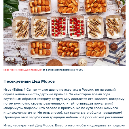
Кофе-брейк «Большой перерыв»
от Bankacatering Express за 10 950 ₽
Несекретный Дед Мороз
Игра «Тайный Санта» — уже давно не экзотика в России, но на всякий
случай напомним стандартные правила. За некоторое время года
случайным образом каждому сотруднику достается его коллега, которому
потом нужно (по своему разумению или тайно выведав пожелания)
«подкинуть» подарок. Это весело и приятно, но по сути своей немного
индивидуалистично. Но есть способ, как сделать это общим праздником!
Проведем этой зарубежной традиции небольшой российский рестайлинг.
Итак, несекретный Дед Мороз. Вместо того, чтобы «подкидывать» подарки