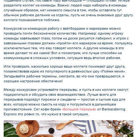
подвиньте стулья, поставьте пару вайтбордов — площадка готова! Теперь
разделите коллег на команды. Важно: людей надо набирать в команды
случайным образом, нет никакого смысла в том, чтобы оставлять тут
обычное рабочее деление на отделы, пусть не очень знакомые друг другу
коллеги познакомятся поближе.
Конкурсов на командную работу с вайтбордами и маркерами можно
проводить почти бесконечное количество. Например: одному игроку
команды завязывают глаза, потом на доске рисуется лабиринт, и игрок с
завязанными глазами должен «пройти» его маркером на время, пользуясь
исключительно тем, что ему говорят коллеги. А другие команды в это
время делают то же самое! Вот и посмотрим, кто лучше способен на
коммуникацию в сложных условиях, ситуация ведь вполне рабочая.
Или проверьте, насколько хорошо ваши коллеги понимают друг друга,
позаимствовав идею из популярного в девяностых шоу «Пойми меня».
Загадывайте рабочие термины, смотрите, во что они превращаются, и
хорошее настроение обеспечено!
Между конкурсами устраивайте перерывы, и пусть в них коллеги смогут
подкрепиться и обсудить свое взаимодействие. Лучше всего для
перерывов подойдут пирожки и сэндвичи — простая и сытная еда для
всех, которую можно съесть на ходу и погрузиться в дальнейшее
противостояние. Сет кофе-брейк
«Большой перерыв»
от Bankacatering
Express это ровно то, что нужно в такой ситуации.