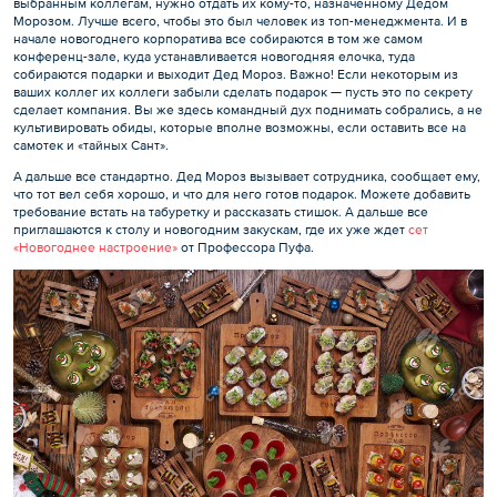
выбранным коллегам, нужно отдать их кому-то, назначенному Дедом
Морозом. Лучше всего, чтобы это был человек из топ-менеджмента. И в
начале новогоднего корпоратива все собираются в том же самом
конференц-зале, куда устанавливается новогодняя елочка, туда
собираются подарки и выходит Дед Мороз. Важно! Если некоторым из
ваших коллег их коллеги забыли сделать подарок — пусть это по секрету
сделает компания. Вы же здесь командный дух поднимать собрались, а не
культивировать обиды, которые вполне возможны, если оставить все на
самотек и «тайных Сант».
А дальше все стандартно. Дед Мороз вызывает сотрудника, сообщает ему,
что тот вел себя хорошо, и что для него готов подарок. Можете добавить
требование встать на табуретку и рассказать стишок. А дальше все
приглашаются к столу и новогодним закускам, где их уже ждет
сет
«Новогоднее настроение»
от Профессора Пуфа.