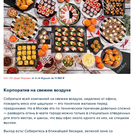
Сет «От Деда Мороза»
от А ля Фуршет за 14 980 ₽
Корпоратив на свежем воздухе
Собраться всей компанией на свежем воздухе, недалеко от офиса,
пожарить мясо или шашлыки — это понятное желание перед
праздниками. Но в Москве это по техническим причинам довольно сложно
— разводить огонь в черте города можно только в специально отведенных
для этого местах, и шансы, что ваш офис около одного из них, не слишком
высоки.
Выход есть! Соберитесь в ближайшей беседке, зеленой зоне со