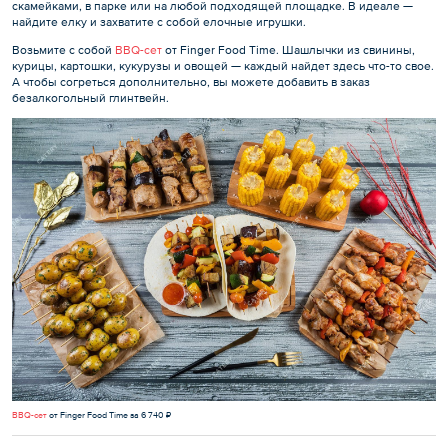
скамейками, в парке или на любой подходящей площадке. В идеале —
найдите елку и захватите с собой елочные игрушки.
Возьмите с собой
BBQ-сет
от Finger Food Time. Шашлычки из свинины,
курицы, картошки, кукурузы и овощей — каждый найдет здесь что-то свое.
А чтобы согреться дополнительно, вы можете добавить в заказ
безалкогольный глинтвейн.
BBQ-сет
от Finger Food Time за 6 740 ₽