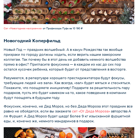
Сет «Новогоднее настроение»
от Профессора Пуфа за 10 190 ₽
Новогодний Коперфильд
Новый Год — праздник волшебный. А в канун Рождества так вообще
призраки по городу должны ходить, если верить нашим заморским
коллегам. Так почему бы в этот день не добавить немного волшебства
прямо в офис? Пригласите фокусника — в каждом из нас до сих пор
остался кусочек ребенка, который будет от представления в восторге.
Разумеется, в репертуаре хорошего престидижитатора будут фокусы,
требующие людей «из зала». Как всегда, «зал» будет мяться и стесняться.
Покажите, что поощряете инициативу! Подарите за решительность пару
подарков, пусть это будет намеком на то, какое поведение в компании
будут поощрять в будущем году.
Фокусник, конечно, не Дед Мороз, но без Деда Мороза этот праздник все
равно не обойдется, если вы закажете
сет «От Деда Мороза»
авторства А
ля Фуршет. А Дед Мороз будет щедр! Более 9 кг изысканной фуршетной
еды, и, конечно же, немного мандаринов в подарок.