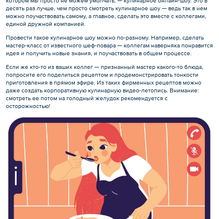
котором мы просто не можем умолчать, — кулинарное онлайн-шоу. Это в
десять раз лучше, чем просто смотреть кулинарное шоу — ведь так в нем
можно поучаствовать самому, а главное, сделать это вместе с коллегами,
единой дружной компанией.
Провести такое кулинарное шоу можно по-разному. Например, сделать
мастер-класс от известного шеф-повара — коллегам наверняка понравится
идея и получить новые знания, и поучаствовать в общем процессе.
Если же кто-то из ваших коллег — признанный мастер какого-то блюда,
попросите его поделиться рецептом и продемонстрировать тонкости
приготовления в прямом эфире. Из таких фирменных рецептов можно
даже создать корпоративную кулинарную видео-летопись. Внимание:
смотреть ее потом на голодный желудок рекомендуется с
осторожностью!