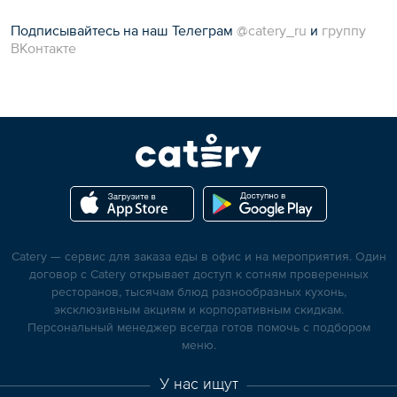
Подписывайтесь на наш Телеграм
@catery_ru
и
группу
ВКонтакте
Catery — сервис для заказа еды в офис и на мероприятия. Один
договор с Catery открывает доступ к сотням проверенных
ресторанов, тысячам блюд разнообразных кухонь,
эксклюзивным акциям и корпоративным скидкам.
Персональный менеджер всегда готов помочь с подбором
меню.
У нас ищут