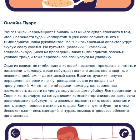
Онлайн-Пуаро
Раз вся жизнь перемещается онлайн, нет ничего супер-сложного в том,
чтобы перенести туда и корпоратив. А уже если совместить его с
тимбилдингом, ваши руководитель по HR и генеральный директор утрут
скупую слезу счастья. Не пугайтесь удаленки — компании,
специализирующиеся на проведении таких тимбилдингов, вовремя
уловили тренд и тоже перевели все свои услуги на удаленку.
Один из вариантов тимбилдинга, который позволяет прекрасно сплотить и
развеселить команду, а еще побуждает активно искать нестандартные
решения проблем, — детективный квест. Ваши сотрудники получат
определенные роли и начнут разгадывать одно из загадочных
преступлений. Ничто так не объединит команду, как совместная
возможность вывести на чистую воду зловещего убийцу. Все происходит в
Zoom и контролируется сотрудниками компании-организатора: даже если
расследование забуксует, они вовремя подхватят нить повествования и
опять вернут процесс в активную стадию. Вам не нужно будет ни о чем
беспокоиться — весь сценарий, антураж, помощь в процессе обеспечат
организаторы.