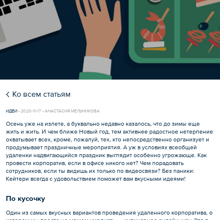
Ко всем статьям
ИДЕИ
•
2020-11-17 • АНАСТАСИЯ МЕЛЬНИКОВА
Осень уже на излете, а буквально недавно казалось, что до зимы еще
жить и жить. И чем ближе Новый год, тем активнее радостное нетерпение
охватывает всех, кроме, пожалуй, тех, кто непосредственно организует и
продумывает праздничные мероприятия. А уж в условиях всеобщей
удаленки надвигающийся праздник выглядит особенно угрожающе. Как
провести корпоратив, если в офисе никого нет? Чем порадовать
сотрудников, если ты видишь их только по видеосвязи? Без паники:
Кейтери всегда с удовольствием поможет вам вкусными идеями!
По кусочку
Один из самых вкусных вариантов проведения удаленного корпоратива, о