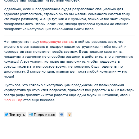
корпоратива поздравит известный человек.
Идеально, если и поздравление будет разработано специально для
адресата (согласитесь, странно было бы желать семейного счастья тому,
кто вчера развелся). А еще тут, как и с музыкой, важно четко знать вкусы
поздравляемого. Чтобы, опять же, звезда джазовой музыки не спешил
поздравить с наступающим поклонника синти-попа.
Не пропустите нашу
следующую статью
: в ней мы рассказываем, что
вкусного стоит заказать в подарок вашим сотрудникам, чтобы онлайн-
корпоратив стал поистине незабываемым. Ведь никакие карантины,
локдауны и удаленки не способны разделить действительно сплоченную
команду! А вот усилия, которые вы приложите, чтобы поддержать
сотрудников в это непростое время, непременно будут оценены по
достоинству. В конце концов, главная ценность любой компании — это
люди!
Пусть все, что связано с наступающим праздником, от планирования
корпоратива до открытия подарков, приносит вам радость! А мы в Кейтери
всегда рады добавить к этой радости еще один вкусный штришок, чтобы
Новый Год
стал еще веселее.
Твитнуть
Поделиться