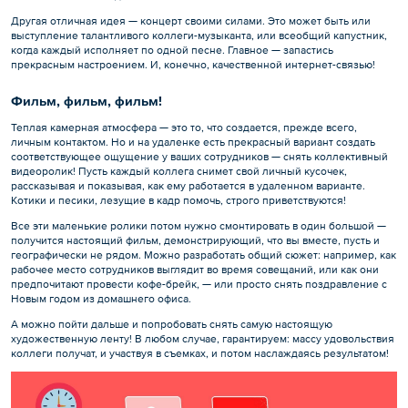
Другая отличная идея — концерт своими силами. Это может быть или
выступление талантливого коллеги-музыканта, или всеобщий капустник,
когда каждый исполняет по одной песне. Главное — запастись
прекрасным настроением. И, конечно, качественной интернет-связью!
Фильм, фильм, фильм!
Теплая камерная атмосфера — это то, что создается, прежде всего,
личным контактом. Но и на удаленке есть прекрасный вариант создать
соответствующее ощущение у ваших сотрудников — снять коллективный
видеоролик! Пусть каждый коллега снимет свой личный кусочек,
рассказывая и показывая, как ему работается в удаленном варианте.
Котики и песики, лезущие в кадр помочь, строго приветствуются!
Все эти маленькие ролики потом нужно смонтировать в один большой —
получится настоящий фильм, демонстрирующий, что вы вместе, пусть и
географически не рядом. Можно разработать общий сюжет: например, как
рабочее место сотрудников выглядит во время совещаний, или как они
предпочитают провести кофе-брейк, — или просто снять поздравление с
Новым годом из домашнего офиса.
А можно пойти дальше и попробовать снять самую настоящую
художественную ленту! В любом случае, гарантируем: массу удовольствия
коллеги получат, и участвуя в съемках, и потом наслаждаясь результатом!