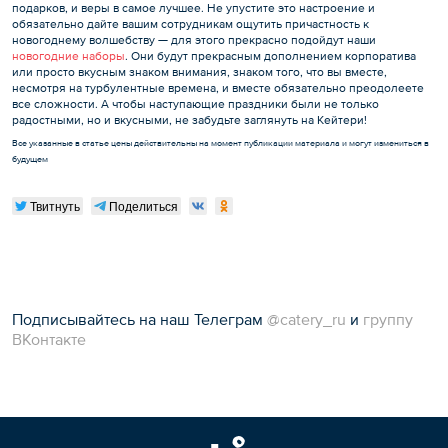
подарков, и веры в самое лучшее. Не упустите это настроение и
обязательно дайте вашим сотрудникам ощутить причастность к
новогоднему волшебству — для этого прекрасно подойдут наши
новогодние наборы
. Они будут прекрасным дополнением корпоратива
или просто вкусным знаком внимания, знаком того, что вы вместе,
несмотря на турбулентные времена, и вместе обязательно преодолеете
все сложности. А чтобы наступающие праздники были не только
радостными, но и вкусными, не забудьте заглянуть на Кейтери!
Все указанные в статье цены действительны на момент публикации материала и могут измениться в
будущем
Твитнуть
Поделиться
Подписывайтесь на наш Телеграм
@catery_ru
и
группу
ВКонтакте