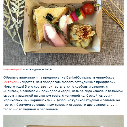
Мини-набор №3
от А Ля Фуршет за 300 ₽
Обратите внимание и на предложение BanketCompany: в мини-боксе
«Мясной»
найдется, чем порадовать любого сотрудника в преддверии
Нового года! В его составе три тарталетки: с крабовым салатом, с
«Оливье», с паштетом и помидором черри, четыре вида канапе: с ветчиной,
сыром и маслиной на ржаном тосте, с копченой колбаской, сыром и
маринованными корнишонами, «Цезарь» с куриной грудкой и салатом на
тосте, и бастурма со сливочным сыром и огурцом, и две разновидности
тапас — с говядиной и сервелатом.