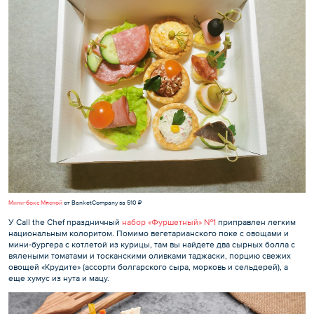
Мини-бокс Мясной
от BanketCompany за 510 ₽
У Call the Chef праздничный
набор «Фуршетный» №1
приправлен легким
национальным колоритом. Помимо вегетарианского поке с овощами и
мини-бургера с котлетой из курицы, там вы найдете два сырных болла с
вялеными томатами и тосканскими оливками таджаски, порцию свежих
овощей «Крудите» (ассорти болгарского сыра, морковь и сельдерей), а
еще хумус из нута и мацу.