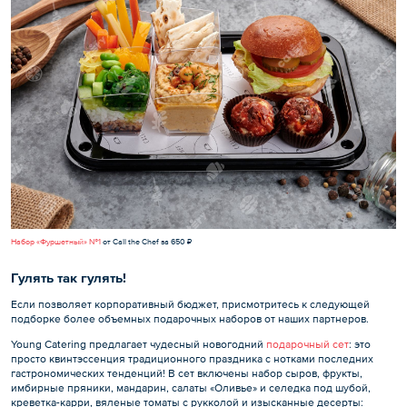
Набор «Фуршетный» №1
от Call the Chef за 650 ₽
Гулять так гулять!
Если позволяет корпоративный бюджет, присмотритесь к следующей
подборке более объемных подарочных наборов от наших партнеров.
Young Catering предлагает чудесный новогодний
подарочный сет
: это
просто квинтэссенция традиционного праздника с нотками последних
гастрономических тенденций! В сет включены набор сыров, фрукты,
имбирные пряники, мандарин, салаты «Оливье» и селедка под шубой,
креветка-карри, вяленые томаты с рукколой и изысканные десерты: