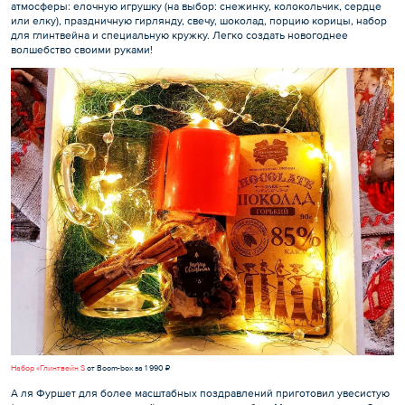
атмосферы: елочную игрушку (на выбор: снежинку, колокольчик, сердце
или елку), праздничную гирлянду, свечу, шоколад, порцию корицы, набор
для глинтвейна и специальную кружку. Легко создать новогоднее
волшебство своими руками!
Набор «Глинтвейн S
от Boom-box за 1 990 ₽
А ля Фуршет для более масштабных поздравлений приготовил увесистую