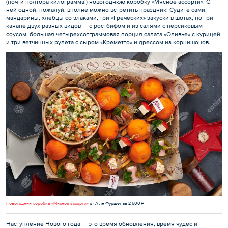
(почти полтора килограмма!) новогоднюю коробку «Мясное ассорти». С
ней одной, пожалуй, вполне можно встретить праздник! Судите сами:
мандарины, хлебцы со злаками, три «Греческих» закуски в шотах, по три
канапе двух разных видов — с ростбифом и из салями с персиковым
соусом, большая четырехсотграммовая порция салата «Оливье» с курицей
и три ветчинных рулета с сыром «Креметто» и дрессом из корнишонов.
Новогодняя коробка «Мясное ассорти»
от А ля Фуршет за 2 500 ₽
Наступление Нового года — это время обновления, время чудес и