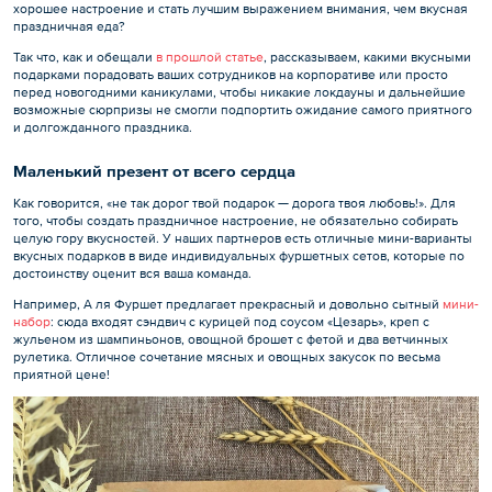
хорошее настроение и стать лучшим выражением внимания, чем вкусная
праздничная еда?
Так что, как и обещали
в прошлой статье
, рассказываем, какими вкусными
подарками порадовать ваших сотрудников на корпоративе или просто
перед новогодними каникулами, чтобы никакие локдауны и дальнейшие
возможные сюрпризы не смогли подпортить ожидание самого приятного
и долгожданного праздника.
Маленький презент от всего сердца
Как говорится, «не так дорог твой подарок — дорога твоя любовь!». Для
того, чтобы создать праздничное настроение, не обязательно собирать
целую гору вкусностей. У наших партнеров есть отличные мини-варианты
вкусных подарков в виде индивидуальных фуршетных сетов, которые по
достоинству оценит вся ваша команда.
Например, А ля Фуршет предлагает прекрасный и довольно сытный
мини-
набор
: сюда входят сэндвич с курицей под соусом «Цезарь», креп с
жульеном из шампиньонов, овощной брошет с фетой и два ветчинных
рулетика. Отличное сочетание мясных и овощных закусок по весьма
приятной цене!