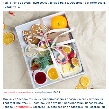
панна-котта с брусничным соусом и чиа с манго. Оформлен сет тоже очень
празднично.
Новогодний подарочный сет
от Young Catering за 1 500 ₽
Одним из беспроигрышных средств создания праздничного настроения
является глинтвейн. Boom-box учел это при формировании подарочного
набора
«Глинтвейн S
. Здесь вы найдете все для поддержания новогодней