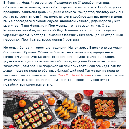
В Испании Новый год уступает Рождеству, но 31 декабря испанцы
обязательно отмечают, они любят отдыхать и веселиться. Вообще, у них
праздники занимают целых 12 дней с самого Рождества, поэтому если вы
хотите встретить новый год по-испански в удобное для вас время и день,
вы не прогадаете в любом случае. Аналогом нашего Деда Мороза у них
выступает Папа Ноэль, или Пер Ноэль, что переводится как Отец-
Рождество или Рождественский Дед. Именно он и приносит подарки
хорошим детям. А вот для наказания плохих у них есть целый отдельный
персонаж, Пер Фуэтар, вооруженный розгами.
Но есть и более интересные традиции. Например, в Барселоне вы могли
бы заметить бревно. Обычное бревно, на ножках и в традиционном
головном уборе. Это Кагатио, его приносят домой в начале декабря,
укутывают в одеяло и всячески заботятся, ведь чем больше вы о нем
заботитесь, тем больше подарков он вам принесет. Если эта идея вам по
душе — еще не поздно сбегать в ближайший лес! Так же как не поздно
заказать стол в испанском стиле.
Сет «От Папа Ноэля»
готов принести вам
«А ля Фуршет», а о традиционном напитке — вине — нужно будет
позаботиться самостоятельно.