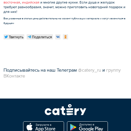
восточная
,
индийская
и многие другие кухни. Если душа и желудок
требуют разнообразия, значит, можно приготовить новогодний подарок и
для них!
Все указанные в статье цены действительны на момент публикации материала и могут измениться в
будущем
Твитнуть
Поделиться
Подписывайтесь на наш Телеграм
@catery_ru
и
группу
ВКонтакте