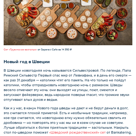
Сет «Грузинское застолье»
от Saperavi Cafe за 14 350 ₽
Новый год в Швеции
В Швеции новогодняя ночь называется Сильвестровой. По легенде, Папа
Римский Сильвестр Первый спас мир от Левиафана, и в день его смерти —
как раз 31 декабря — католики чтят его память. На что только не пойдут
католики, чтобы отпраздновать новогоднюю ночь с размахом. Шведы
весело отмечают эту ночь: они выходят на улицы, поют, смеются и
запускают фейерверки, ведь народное поверье гласит, что громкие звуки
отпугивают злых духов и ведьм.
Как и у нас, в канун Нового года шведы не дают и не берут деньги в долг,
это считается плохой приметой. Есть и необычные традиции, например,
кое-где считается, что новогоднюю елку нужно обязательно свалить из
дробовика — но повторять это у нас мы ни в коем случае не советуем.
Лучше обратиться к более приятным традициям — застольным. Накрыть
стол по-шведски поможет
«Шведский рождественский» сет
от Bankatering,