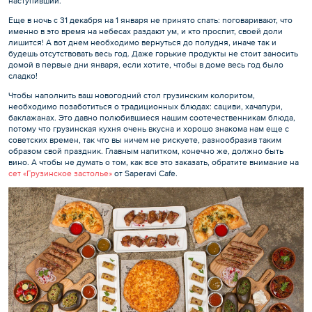
наступивший.
Еще в ночь с 31 декабря на 1 января не принято спать: поговаривают, что
именно в это время на небесах раздают ум, и кто проспит, своей доли
лишится! А вот днем необходимо вернуться до полудня, иначе так и
будешь отсутствовать весь год. Даже горькие продукты не стоит заносить
домой в первые дни января, если хотите, чтобы в доме весь год было
сладко!
Чтобы наполнить ваш новогодний стол грузинским колоритом,
необходимо позаботиться о традиционных блюдах: сациви, хачапури,
баклажанах. Это давно полюбившиеся нашим соотечественникам блюда,
потому что грузинская кухня очень вкусна и хорошо знакома нам еще с
советских времен, так что вы ничем не рискуете, разнообразив таким
образом свой праздник. Главным напитком, конечно же, должно быть
вино. А чтобы не думать о том, как все это заказать, обратите внимание на
сет «Грузинское застолье»
от Saperavi Cafe.