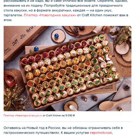
рассказывать и не надо, вы и сами отлично все знаете. Обратите, однако,
внимание на их подачу. Попробуйте традиционные для праздничного
стола закуски, но в формате аккуратных, каждая — на один укус,
тарталеток.
Платтер «Новогодние закуски»
от Craft Kitchen поможет вам в
этом.
Платтер «Новогодние закуски»
от Craft Kitchen за 5 050 ₽
Оставаясь на Новый год в России, вы не обязаны ограничивать себя в
гастрономических путешествиях. К вашим услугам
европейская
,