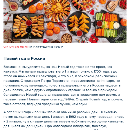
Сет «От Папа Ноэля»
от «А ля Фуршет» за 11 950 ₽
Новый год в России
Возможно, вы удивитесь, но наш Новый год тоже не так прост, как
кажется. Мы начали праздновать его 1 января только с 1700 года, а до
этого он начинался с 1 сентября, и это был, в основном, религиозный
праздник. С приходом Петра Первого он переместился на 1 января, но —
по юлианскому календарю, то есть праздновали его в России на десять
дней позже, чем в других европейских странах. И только с приходом
большевиков Новый год стал праздноваться в привычное нам время, и
первым таким Новым годом стал год 1919-й. Старый Новый год, впрочем,
тоже остался, ведь два праздника лучше, чем один.
А вот с 1929 года и по 1947 это был обычный рабочий день. К счастью,
потом выходными стал день 1 января, в 1992 году к нему присоединилось
и 2 января, ну а к нашим дням мы имеем любимые новогодние каникулы,
длящиеся аж до 10 дней. Про новогодние блюда вам, пожалуй,