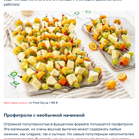
работать!
Фруктовые шпажки
от Fresh Day за 1 490 ₽
Профитроли с необычной начинкой
Огромной популярностью в фуршетном формате пользуются профитроли.
Эта маленькая, но очень вкусная выпечка может содержать любые
начинки, как сладкие, так и сытные. Но самым популярным наполнителем
считается паштет. В идеале, конечно же, из гусиной печени, но в целом