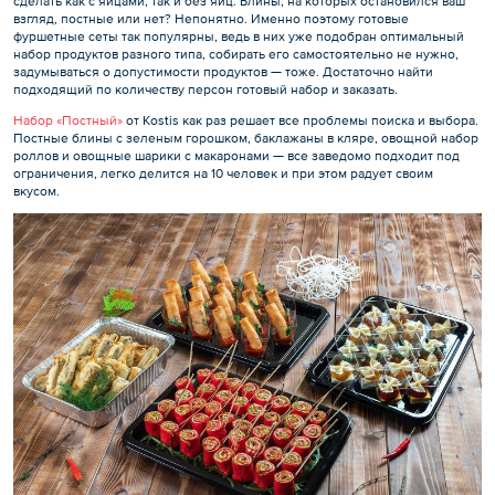
сделать как с яйцами, так и без яиц. Блины, на которых остановился ваш
взгляд, постные или нет? Непонятно. Именно поэтому готовые
фуршетные сеты так популярны, ведь в них уже подобран оптимальный
набор продуктов разного типа, собирать его самостоятельно не нужно,
задумываться о допустимости продуктов — тоже. Достаточно найти
подходящий по количеству персон готовый набор и заказать.
Набор «Постный»
от Kostis как раз решает все проблемы поиска и выбора.
Постные блины с зеленым горошком, баклажаны в кляре, овощной набор
роллов и овощные шарики с макаронами — все заведомо подходит под
ограничения, легко делится на 10 человек и при этом радует своим
вкусом.