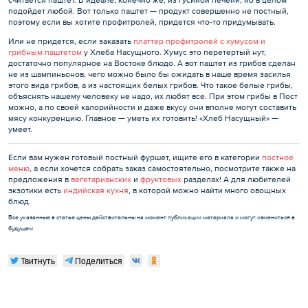
подойдет любой. Вот только паштет — продукт совершенно не постный,
поэтому если вы хотите профитролей, придется что-то придумывать.
Или не придется, если заказать
платтер профитролей с хумусом и
грибным паштетом
у Хлеба Насущного. Хумус это перетертый нут,
достаточно популярное на Востоке блюдо. А вот паштет из грибов сделан
не из шампиньонов, чего можно было бы ожидать в наше время засилья
этого вида грибов, а из настоящих белых грибов. Что такое белые грибы,
объяснять нашему человеку не надо, их любят все. При этом грибы в Пост
можно, а по своей калорийности и даже вкусу они вполне могут составить
мясу конкуренцию. Главное — уметь их готовить! «Хлеб Насущный» —
умеет.
Если вам нужен готовый постный фуршет, ищите его в категории
постное
меню
, а если хочется собрать заказ самостоятельно, посмотрите также на
предложения в
вегетарианских
и
фруктовых
разделах! А для любителей
экзотики есть
индийская кухня
, в которой можно найти много овощных
блюд.
Все указанные в статье цены действительны на момент публикации материала и могут измениться в
будущем
Твитнуть
Поделиться