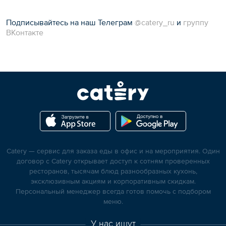
Подписывайтесь на наш Телеграм
@catery_ru
и
группу
ВКонтакте
Catery — сервис для заказа еды в офис и на мероприятия. Один
договор с Catery открывает доступ к сотням проверенных
ресторанов, тысячам блюд разнообразных кухонь,
эксклюзивным акциям и корпоративным скидкам.
Персональный менеджер всегда готов помочь с подбором
меню.
У нас ищут