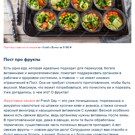
Платтер с севиче из лосося
от «Хлеб и Вино» за 5 190 ₽
Пост про фрукты
Есть одна еда, которая идеально подходит для перекусов, богата
витаминами и микроэлементами, помогает поддерживать организм в
рабочем и здоровом состоянии, а главное — не имеет никаких
ограничений в Пост. Она не требует сложного приготовления, чтобы быть
вкусной. Максимум, что может потребоваться, это почистить ее и порезать.
Уже догадались, о чем это? О фруктах!
Фруктовые канапе
от Fresh Day — это уже почищенные, порезанные и
аккуратно наколотые на шпажки кусочки киви и ананаса, а также сочный
красный виноград и насыщенный витамином С кумкват. Весной особенно
важно есть свежие фрукты, ведь организму нужны витамины после зимы.
В приготовленной еде, даже в овощах, если те были обработаны
термически, существенная часть полезных веществ пропадает. А вот
свежие фрукты — совсем другое дело! Сотрудники скажут вам спасибо и
будут меньше болеть, а значит, больше и с большим удовольствием