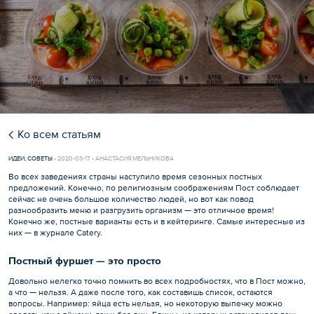
Ко всем статьям
ИДЕИ
,
СОВЕТЫ
•
2020-03-17 • АНАСТАСИЯ МЕЛЬНИКОВА
Во всех заведениях страны наступило время сезонных постных
предложений. Конечно, по религиозным соображениям Пост соблюдает
сейчас не очень большое количество людей, но вот как повод
разнообразить меню и разгрузить организм — это отличное время!
Конечно же, постные варианты есть и в кейтеринге. Самые интересные из
них — в журнале Catery.
Постный фуршет — это просто
Довольно нелегко точно помнить во всех подробностях, что в Пост можно,
а что — нельзя. А даже после того, как составишь список, остаются
вопросы. Например: яйца есть нельзя, но некоторую выпечку можно