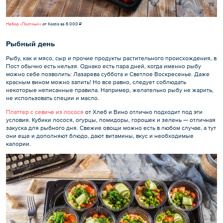
Набор «Постный»
от Kostis за 6 000 ₽
Рыбный день
Рыбу, как и мясо, сыр и прочие продукты растительного происхождения, в
Пост обычно есть нельзя. Однако есть пара дней, когда именно рыбу
можно себе позволить: Лазарева суббота и Светлое Воскресенье. Даже
красным вином можно запить! Но все равно, следует соблюдать
некоторые неписанные правила. Например, желательно рыбу не жарить,
не использовать специи и масло.
Платтер с севиче из лосося
от Хлеб и Вино отлично подходит под эти
условия. Кубики лосося, огурцы, помидоры, горошек и зелень — отличная
закуска для рыбного дня. Свежие овощи можно есть в любом случае, а тут
они еще и дополняют блюдо, дают витамины, вкус и необходимые
калории.