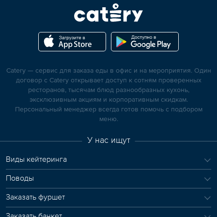
Catery — сервис для заказа еды в офис и на мероприятия. Один
договор с Catery открывает доступ к сотням проверенных
ресторанов, тысячам блюд разнообразных кухонь,
эксклюзивным акциям и корпоративным скидкам.
Персональный менеджер всегда готов помочь с подбором
меню.
У нас ищут
Виды кейтеринга
Поводы
Заказать фуршет
Заказать банкет