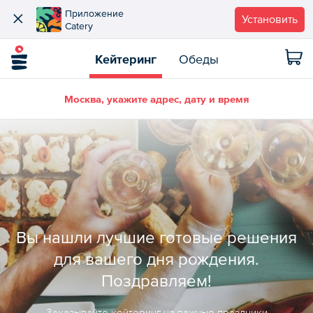
Приложение
Установить
Catery
Кейтеринг
Обеды
Москва, укажите адрес, дату и время
Вы нашли лучшие готовые решения
для вашего дня рождения.
Поздравляем!
Заказывайте кейтеринг на важные праздники