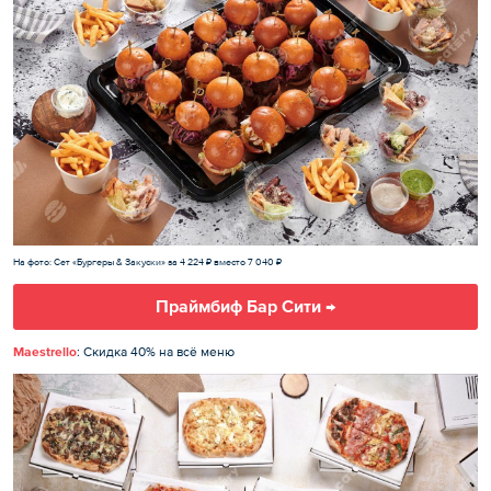
На фото: Сет «Бургеры & Закуски» за 4 224 ₽ вместо 7 040 ₽
Праймбиф Бар Сити →
Maestrello
: Скидка 40% на всё меню