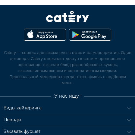
Catery — сервис для заказа еды в офис и на мероприятия. Один
договор с Catery открывает доступ к сотням проверенных
ресторанов, тысячам блюд разнообразных кухонь,
эксклюзивным акциям и корпоративным скидкам.
Персональный менеджер всегда готов помочь с подбором
меню.
У нас ищут
Виды кейтеринга
Поводы
Заказать фуршет