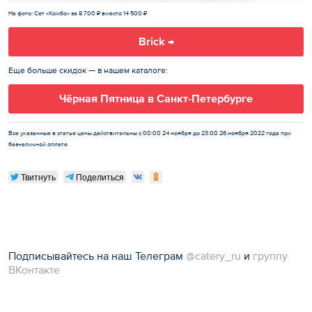
На фото: Сет «Комбо» за 8 700 ₽ вместо 14 500 ₽
Brick →
Еще больше скидок — в нашем каталоге:
Чёрная Пятница в Санкт-Петербурге
Все указанные в статье цены действительны с 00:00 24 ноября до 23:00 26 ноября 2022 года при
безналичной оплате.
Твитнуть
Поделиться
Подписывайтесь на наш Телеграм
@catery_ru
и
группу
ВКонтакте