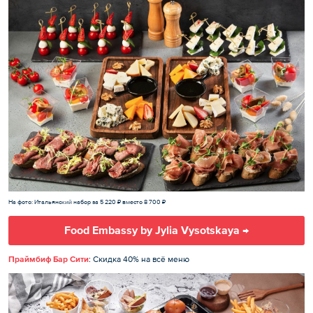
На фото: Итальянский набор за 5 220 ₽ вместо 8 700 ₽
Food Embassy by Jylia Vysotskaya →
Праймбиф Бар Сити
: Скидка 40% на всё меню