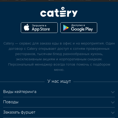
Catery — сервис для заказа еды в офис и на мероприятия. Один
договор с Catery открывает доступ к сотням проверенных
ресторанов, тысячам блюд разнообразных кухонь,
эксклюзивным акциям и корпоративным скидкам.
Персональный менеджер всегда готов помочь с подбором
меню.
У нас ищут
Виды кейтеринга
Поводы
Заказать фуршет