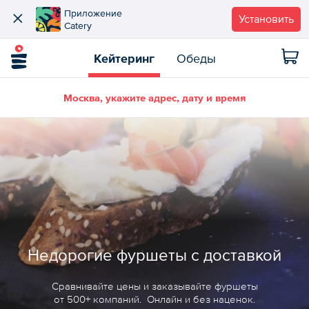
Приложение
Установить
Catery
Кейтеринг
Обеды
Москва, укажите адрес, дату и время
Недорогие фуршеты с доставкой
Сравнивайте цены и заказывайте фуршеты
от 500+ компаний. Онлайн и без наценок.