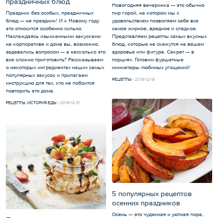
праздничных блюд
Новогодняя вечеринка — это обычно
пир горой, на котором мы с
Праздник без особых, праздничных
удовольствием позволяем себе все
блюд — не праздник! И к Новому году
самое жирное, вредное и сладкое.
это относится особенно сильно.
Представляем рецепты самых вкусных
Наслаждаясь изысканными закусками
блюд, которые не скажутся на вашем
на корпоративе и дома вы, возможно,
здоровье или фигуре. Секрет — в
задавались вопросом — а насколько это
порциях. Готовим фуршетные
все сложно приготовить? Рассказываем
миниатюры любимых угощений!
о некоторых ингредиентах наших самых
популярных закусок и прилагаем
РЕЦЕПТЫ
2018-12-18
инструкцию для тех, кто не побоится
повторить это дома.
РЕЦЕПТЫ
,
ИСТОРИЯ ЕДЫ
2019-12-31
5 популярных рецептов
осенних праздников
Осень — это чудесная и уютная пора,