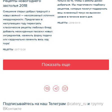
Рецепты новогоднего
только на то, чтобы с работы домой
добраться. Мы подготовили подборку
застолья 2018
рецептов, которые помогут поддержать
Смешение старых добрых традиций и
ваш жизненный тонус на высоком
новых веяний — неиссякаемый источник
уровне в течение всего дня.
неординарности. Предлагаем в
РЕЦЕПТЫ
2018-03-13
наступающем году переиграть
классические рецепты любимых блюд:
добавить неожиданные пассажи новых
ингредиентов, изменить форму подачи
или кардинально изменить весь ход
пира!
РЕЦЕПТЫ
2017-12-26
Показать еще
Подписывайтесь на наш Телеграм
@catery_ru
и
группу
ВКонтакте