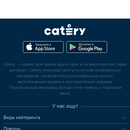
Catery — сервис для заказа еды в офис и на мероприятия. Один
договор с Catery открывает доступ к сотням проверенных
ресторанов, тысячам блюд разнообразных кухонь,
эксклюзивным акциям и корпоративным скидкам.
Персональный менеджер всегда готов помочь с подбором
меню.
У нас ищут
Виды кейтеринга
Поводы