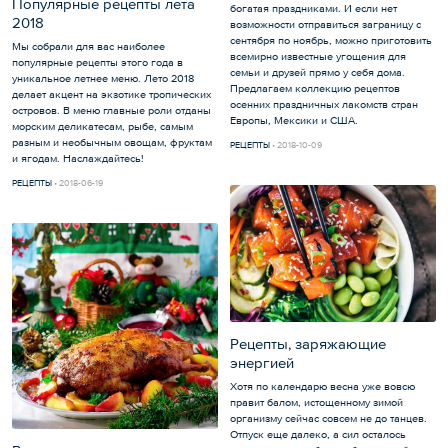
Популярные рецепты лета
богатая праздниками. И если нет
2018
возможности отправиться заграницу с
сентября по ноябрь, можно приготовить
Мы собрали для вас наиболее
всемирно известные угощения для
популярные рецепты этого года в
семьи и друзей прямо у себя дома.
уникальное летнее меню. Лето 2018
Предлагаем коллекцию рецептов
делает акцент на экзотике тропических
осенних праздничных лакомств стран
островов. В меню главные роли отданы
Европы, Мексики и США.
морским деликатесам, рыбе, самым
разным и необычным овощам, фруктам
РЕЦЕПТЫ
2018-10-09
и ягодам. Наслаждайтесь!
РЕЦЕПТЫ
2018-06-19
Рецепты, заряжающие
энергией
Хотя по календарю весна уже вовсю
правит балом, истощенному зимой
организму сейчас совсем не до танцев.
Отпуск еще далеко, а сил осталось